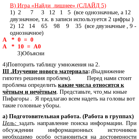
В) Игра «Найди лишнее» (СЛАЙД 5)
1) 2 7 3 12 1 5 (все однозначные, а 12
двузначное, т.к. в записи используется 2 цифры )
2) 12 14 65 98 9 35 (все двузначные , 9 -
однозначное)
А * 0 = 0
А * 10 = А0
3)Объясни
4)Повторить таблицу умножения на 2.
III .Изучение нового материала
:
Выдвижение
(
гипотез решения проблем). Перед нами стоит
проблема определить
какие числа относятся к
чётным и нечётным
. Представьте, что
мы юные
Пифагоры . Я предлагаю всем надеть на головы вот
такие головные уборы.
а) Подготовительная работа. (Работа в группах)
Цель:
задать направление поиска информации. При
обсуждении информационных источников
необходимо особо остановиться на достоверности