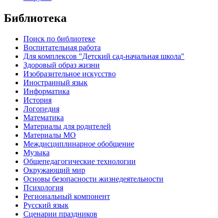
Библиотека
Поиск по библиотеке
Воспитательная работа
Для комплексов "Детский сад-начальная школа"
Здоровый образ жизни
Изобразительное искусство
Иностранный язык
Информатика
История
Логопедия
Математика
Материалы для родителей
Материалы МО
Междисциплинарное обобщение
Музыка
Общепедагогические технологии
Окружающий мир
Основы безопасности жизнедеятельности
Психология
Региональный компонент
Русский язык
Сценарии праздников