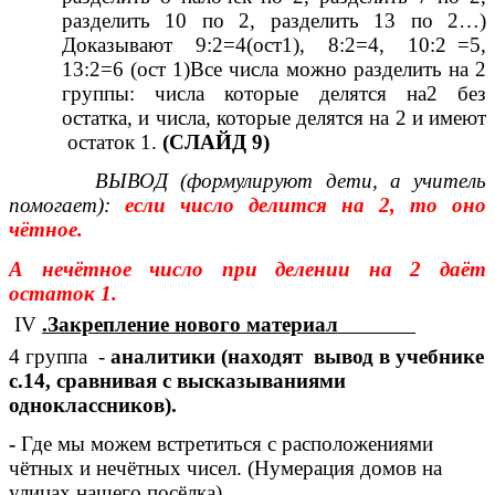
разделить 10 по 2, разделить 13 по 2…)
Доказывают 9:2=4(ост1), 8:2=4, 10:2 =5,
13:2=6 (ост 1)Все числа можно разделить на 2
группы: числа которые делятся на2 без
остатка, и числа, которые делятся на 2 и имеют
остаток 1.
(СЛАЙД 9)
ВЫВОД (формулируют дети, а учитель
помогает):
если число делится на 2, то оно
чётное.
А нечётное число при делении на 2 даёт
остаток 1.
IV
.Закрепление нового материал
4 группа -
аналитики (находят вывод в учебнике
с.14, сравнивая с высказываниями
одноклассников).
-
Где мы можем встретиться с расположениями
чётных и нечётных чисел. (Нумерация домов на
улицах нашего посёлка).