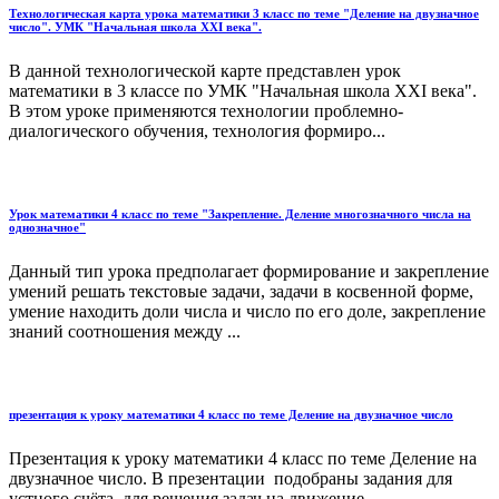
Технологическая карта урока математики 3 класс по теме "Деление на двузначное
число". УМК "Начальная школа XXI века".
В данной технологической карте представлен урок
математики в 3 классе по УМК "Начальная школа XXI века".
В этом уроке применяются технологии проблемно-
диалогического обучения, технология формиро...
Урок математики 4 класс по теме "Закрепление. Деление многозначного числа на
однозначное"
Данный тип урока предполагает формирование и закрепление
умений решать текстовые задачи, задачи в косвенной форме,
умение находить доли числа и число по его доле, закрепление
знаний соотношения между ...
презентация к уроку математики 4 класс по теме Деление на двузначное число
Презентация к уроку математики 4 класс по теме Деление на
двузначное число. В презентации подобраны задания для
устного счёта, для решения задач на движение...