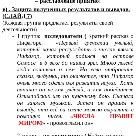
– расслабление приятно!
в) . Защита полученных результатов и выводов.
(СЛАЙД 7)
(Каждая группа предлагает результаты своей
деятельности)
1 группа:
исследователи (
Краткий рассказ о
Пифагоре. «
Первый греческий учёный,
который начал рассуждать о числах явился
Пифагор, который родился на острове
Самосе в 6 веке до нашей эры. Много легенд
люди сочиняли о нём. Но если отбросить
сказки, выдумки, то окажется, что Пифагор
очень много сделал для развития науки. Хотя
начинал он не как учёный, а как победитель
Олимпийских игр по кулачному бою. Сначала
он занялся музыкой. Затем он пришёл к
выводу, что всё на свете можно выразить с
помощью чисел.
«ЧИСЛА ПРАВЯТ
МИРОМ
» - провозгласил он»
2 группа:
иллюстраторы (
Найти ответ на