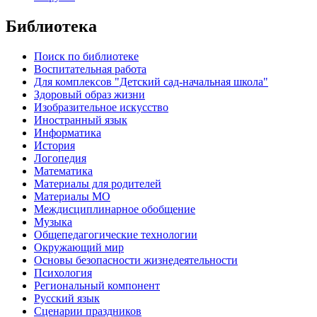
Библиотека
Поиск по библиотеке
Воспитательная работа
Для комплексов "Детский сад-начальная школа"
Здоровый образ жизни
Изобразительное искусство
Иностранный язык
Информатика
История
Логопедия
Математика
Материалы для родителей
Материалы МО
Междисциплинарное обобщение
Музыка
Общепедагогические технологии
Окружающий мир
Основы безопасности жизнедеятельности
Психология
Региональный компонент
Русский язык
Сценарии праздников