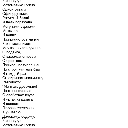
Как воздух,
Математика нужна.
Одной отваги
Офицеру мало.
Расчеты! Залп!
И цель поражена
Могучими ударами
Металла.
И воину
Припомнилось на миг,
Как школьником
Мечтал в часы ученья
О подвиге,
О шквалах огневых,
О яростном
Порыве наступленья
Но строг учитель был,
И каждый раз
Он обрывал мальчишку
Резковато:
"Мечтать довольно!
Повтори рассказ
О свойствах круга
И углах квадрата!"
И воином
Любовь сбережена
К учителю,
Далекому, седому,
Как воздух
Математика нужна