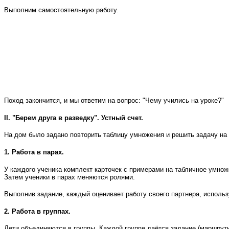
Выполним самостоятельную работу.
Поход закончится, и мы ответим на вопрос: "Чему учились на уроке?"
II. "Берем друга в разведку". Устный счет.
На дом было задано повторить таблицу умножения и решить задачу на
1. Работа в парах.
У каждого ученика комплект карточек с примерами на табличное умноже
Затем ученики в парах меняются ролями.
Выполнив задание, каждый оценивает работу своего партнера, использу
2. Работа в группах.
Дети объединяются в группы. Каждой группе даётся задание (маршрут