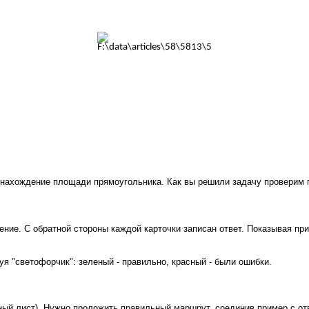
 нахождение площади прямоугольника. Как вы решили задачу проверим по
ние. С обратной стороны каждой карточки записан ответ. Показывая при
я "светофорчик": зеленый - правильно, красный - были ошибки.
ный лист). Нужно проложить правильный маршрут, соединив пример с от