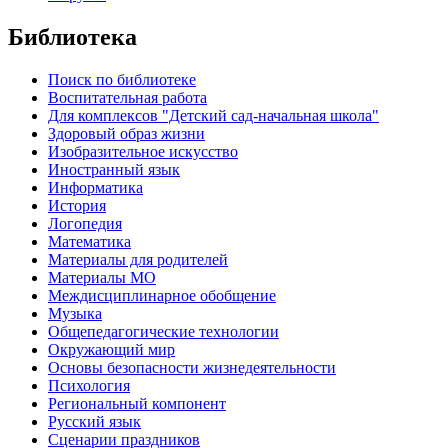
Библиотека
Поиск по библиотеке
Воспитательная работа
Для комплексов "Детский сад-начальная школа"
Здоровый образ жизни
Изобразительное искусство
Иностранный язык
Информатика
История
Логопедия
Математика
Материалы для родителей
Материалы МО
Междисциплинарное обобщение
Музыка
Общепедагогические технологии
Окружающий мир
Основы безопасности жизнедеятельности
Психология
Региональный компонент
Русский язык
Сценарии праздников