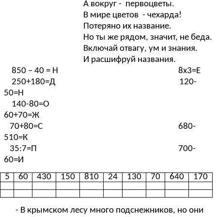
А вокруг - первоцветы.
В мире цветов - чехарда!
Потеряно их название.
Но ты же рядом, значит, не беда.
Включай отвагу, ум и знания.
И расшифруй названия.
850 – 40 = Н 8х3=Е
250+180=Д 120-
50=Н
140-80=О
60+70=Ж
70+80=С 680-
510=К
35:7=П 700-
60=И
5
60
430
150
810
24
130
70
640
170
- В крымском лесу много подснежников, но они