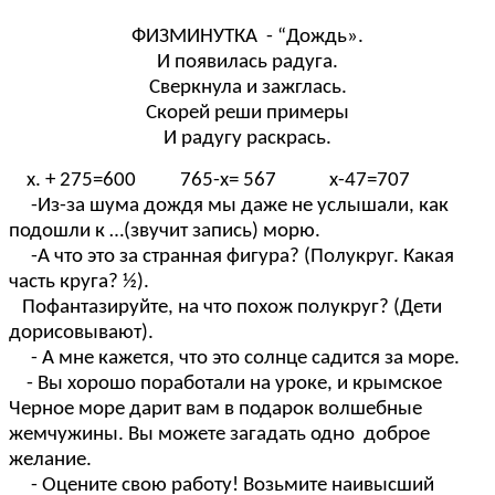
ФИЗМИНУТКА - “Дождь».
И появилась радуга.
Сверкнула и зажглась.
Скорей реши примеры
И радугу раскрась.
х. + 275=600 765-х= 567 х-47=707
-Из-за шума дождя мы даже не услышали, как
подошли к …(звучит запись) морю.
-А что это за странная фигура? (Полукруг. Какая
часть круга? ½).
Пофантазируйте, на что похож полукруг? (Дети
дорисовывают).
- А мне кажется, что это солнце садится за море.
- Вы хорошо поработали на уроке, и крымское
Черное море дарит вам в подарок волшебные
жемчужины. Вы можете загадать одно доброе
желание.
- Оцените свою работу! Возьмите наивысший