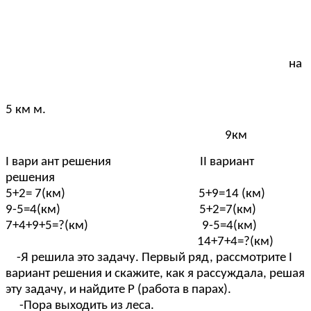
на
5 км м.
9км
I вари ант решения II вариант
решения
5+2= 7(км) 5+9=14 (км)
9-5=4(км) 5+2=7(км)
7+4+9+5=?(км) 9-5=4(км)
14+7+4=?(км)
-Я решила это задачу. Первый ряд, рассмотрите I
вариант решения и скажите, как я рассуждала, решая
эту задачу, и найдите Р (работа в парах).
-Пора выходить из леса.