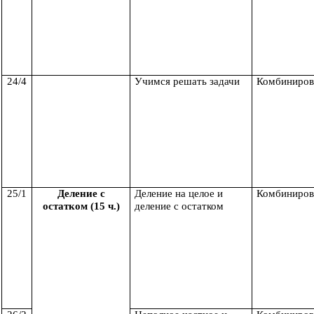
24/4
Учимся решать задачи
Комбиниров
25/1
Деление с
Деление на целое и
Комбиниров
остатком (15 ч.)
деление с остатком