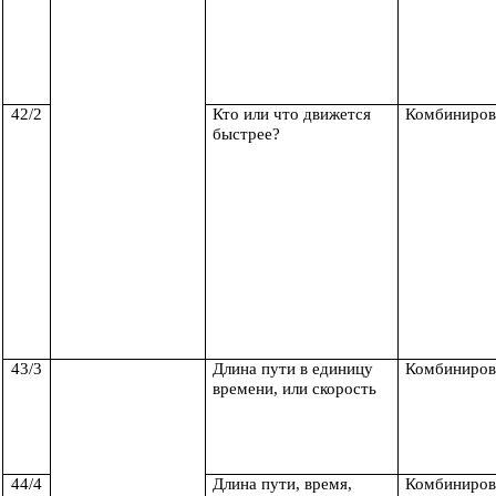
42/2
Кто или что движется
Комбиниров
быстрее?
43/3
Длина пути в единицу
Комбиниров
времени, или скорость
44/4
Длина пути, время,
Комбиниров