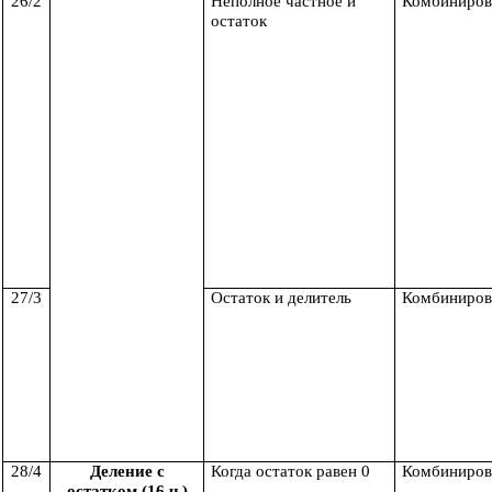
26/2
Неполное частное и
Комбиниров
остаток
27/3
Остаток и делитель
Комбиниров
28/4
Деление с
Когда остаток равен 0
Комбиниров
остатком (16 ч.)