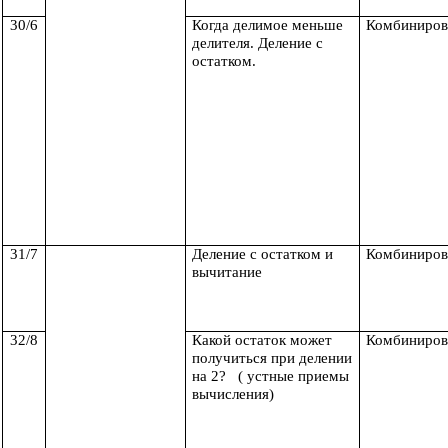
30/6
Когда делимое меньше
Комбиниров
делителя. Деление с
остатком.
31/7
Деление с остатком и
Комбиниров
вычитание
32/8
Какой остаток может
Комбиниров
получиться при делении
на 2? ( устные приемы
вычисления)