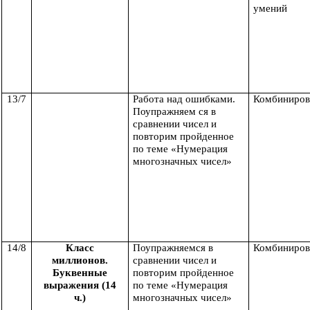
умений
13/7
Работа над ошибками.
Комбиниров
Поупражняем ся в
сравнении чисел и
повторим пройденное
по теме «Нумерация
многозначных чисел»
14/8
Класс
Поупражняемся в
Комбиниров
миллионов.
сравнении чисел и
Буквенные
повторим пройденное
выражения (14
по теме «Нумерация
ч.)
многозначных чисел»