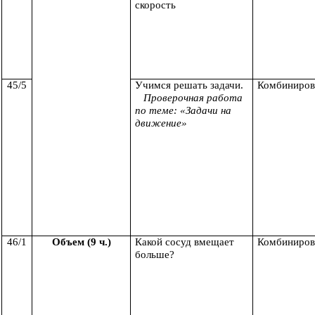
скорость
45/5
Учимся решать задачи.
Комбиниров
Проверочная работа
по теме: «Задачи на
движение»
46/1
Объем (9 ч.)
Какой сосуд вмещает
Комбиниров
больше?