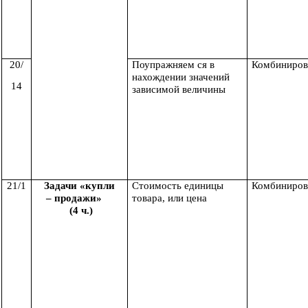
20/
Поупражняем ся в
Комбиниров
нахождении значений
14
зависимой величины
21/1
Задачи «купли
Стоимость единицы
Комбиниров
– продажи»
товара, или цена
(4 ч.)