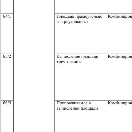
64/1
Площадь прямоугольно
Комбиниров
го треугольника
65/2
Вычисление площади
Комбиниров
треугольника
66/3
Поупражняемся в
Комбиниров
вычислении площади