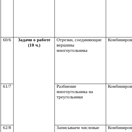
60/6
Задачи о работе
Отрезки, соединяющие
Комбиниров
(10 ч.)
вершины
многоугольника
61/7
Разбиение
Комбиниров
многоугольника на
треугольники
62/8
Записываем числовые
Комбиниров