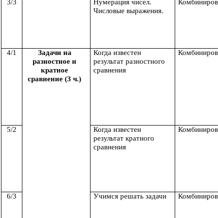
3/3
Нумерация чисел.
Комбиниров
Числовые выражения.
4/1
Задачи на
Когда известен
Комбиниров
разностное и
результат разностного
кратное
сравнения
сравнение (3 ч.)
5/2
Когда известен
Комбиниров
результат кратного
сравнения
6/3
Учимся решать задачи
Комбиниров