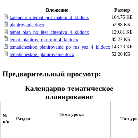
Вложение
Размер
164.75 КБ
kalendarno-temat_pol_matem_4_kl.docx
52.88 КБ
planirovanie.docx
129.81 КБ
temat_plan_po_liter_chteniyu_4_kl.docx
85.27 КБ
temat_planirov_okr_mir_4_kl.docx
143.73 КБ
tematicheskoe_planirovanie_po_rus_yaz_4_kl.docx
52.26 КБ
tematicheskoe_planirovanie.docx
Предварительный просмотр:
Календарно-тематическое
планирование
Тема урока
№
Раздел
Тип ур
п/п