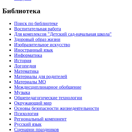
Библиотека
Поиск по библиотеке
Воспитательная работа
Для комплексов "Детский сад-начальная школа"
Здоровый образ жизни
Изобразительное искусство
Иностранный язык
Информатика
История
Логопедия
Математика
Материалы для родителей
Материалы МО
Междисциплинарное обобщение
Музыка
Общепедагогические технологии
Окружающий мир
Основы безопасности жизнедеятельности
Психология
Региональный компонент
Русский язык
Сценарии праздников