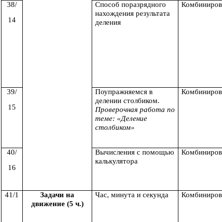
38/
Способ поразрядного
Комбиниров
нахождения результата
14
деления
39/
Поупражняемся в
Комбиниров
делении столбиком.
15
Проверочная работа по
теме: «Деление
столбиком»
40/
Вычисления с помощью
Комбиниров
калькулятора
16
41/1
Задачи на
Час, минута и секунда
Комбиниров
движение (5 ч.)