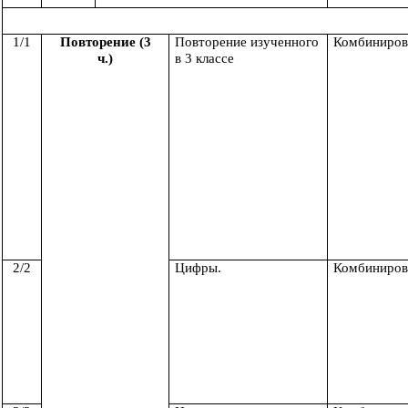
1/1
Повторение (3
Повторение изученного
Комбиниров
ч.)
в 3 классе
2/2
Цифры.
Комбиниров