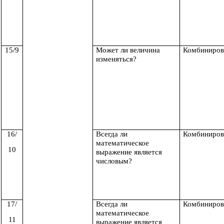
15/9
Может ли величина
Комбиниров
изменяться?
16/
Всегда ли
Комбиниров
математическое
10
выражение является
числовым?
17/
Всегда ли
Комбиниров
математическое
11
выражение является