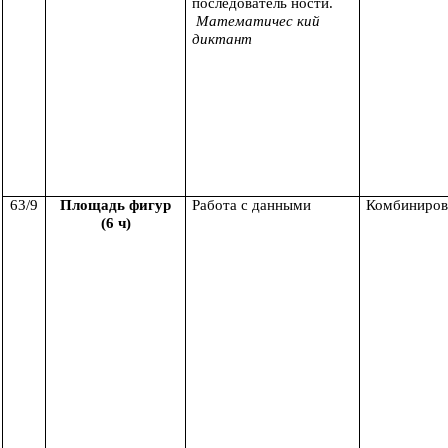
последователь ности.
Математичес кий
диктант
63/9
Площадь фигур
Работа с данными
Комбиниров
(6 ч)