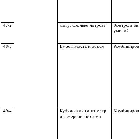
47/2
Литр. Сколько литров?
Контроль зн
умений
48/3
Вместимость и объем
Комбиниров
49/4
Кубический сантиметр
Комбиниров
и измерение объема