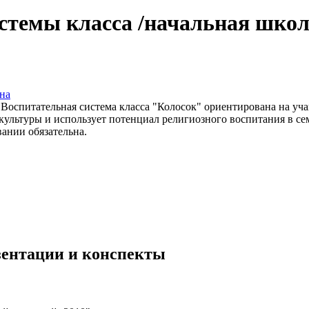
стемы класса /начальная школ
на
ru Воспитательная система класса "Колосок" ориентирована на у
ультуры и использует потенциал религиозного воспитания в сем
вании обязательна.
езентации и конспекты