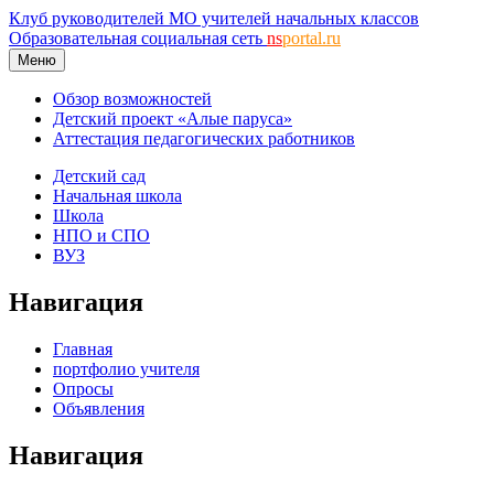
Клуб руководителей МО учителей начальных классов
Образовательная социальная сеть
ns
portal.ru
Меню
Обзор возможностей
Детский проект «Алые паруса»
Аттестация педагогических работников
Детский сад
Начальная школа
Школа
НПО и СПО
ВУЗ
Навигация
Главная
портфолио учителя
Опросы
Объявления
Навигация