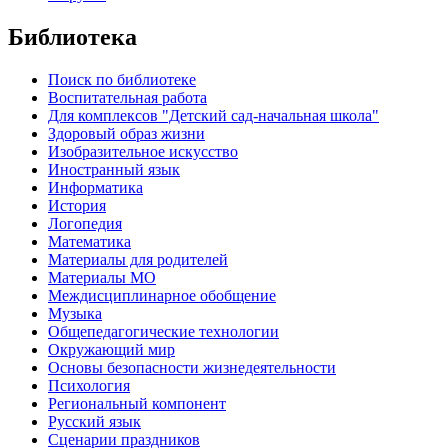
Библиотека
Поиск по библиотеке
Воспитательная работа
Для комплексов "Детский сад-начальная школа"
Здоровый образ жизни
Изобразительное искусство
Иностранный язык
Информатика
История
Логопедия
Математика
Материалы для родителей
Материалы МО
Междисциплинарное обобщение
Музыка
Общепедагогические технологии
Окружающий мир
Основы безопасности жизнедеятельности
Психология
Региональный компонент
Русский язык
Сценарии праздников