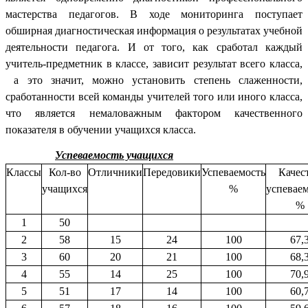
мастерства педагогов. В ходе мониторинга поступает
обширная диагностическая информация о результатах учебной
деятельности педагога. И от того, как сработал каждый
учитель-предметник в классе, зависит результат всего класса,
а это значит, можно установить степень слаженности,
сработанности всей команды учителей того или иного класса,
что является немаловажным фактором качественного
показателя в обучении учащихся класса.
Успеваемость учащихся
Классы
Кол-во
Отличники
Передовики
Успеваемость
Качес
учащихся
%
успеваем
%
1
50
2
58
15
24
100
67,
3
60
20
21
100
68,
4
55
14
25
100
70,
5
51
17
14
100
60,