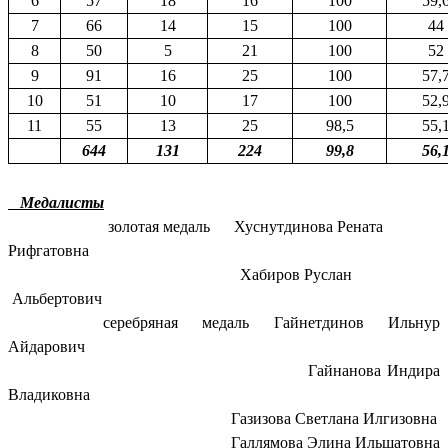
6
57
18
16
100
59,
7
66
14
15
100
44
8
50
5
21
100
52
9
91
16
25
100
57,
10
51
10
17
100
52,
11
55
13
25
98,5
55,
644
131
224
99,8
56,
Медалисты
золотая медаль Хуснутдинова Рената
Рифгатовна
Хабиров Руслан
Альбертович
серебряная медаль Гайнетдинов Ильнур
Айдарович
Гайнанова Индира
Владиковна
Газизова Светлана Илгизовна
Галлямова Элина Ильшатовна