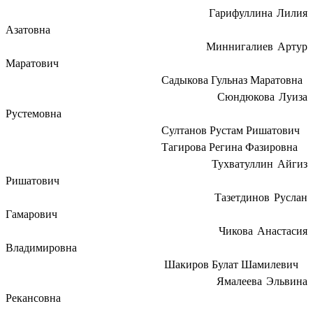
Гарифуллина Лилия
Азатовна
Миннигалиев Артур
Маратович
Садыкова Гульназ Маратовна
Сюндюкова Луиза
Рустемовна
Султанов Рустам Ришатович
Тагирова Регина Фазировна
Тухватуллин Айгиз
Ришатович
Тазетдинов Руслан
Гамарович
Чикова Анастасия
Владимировна
Шакиров Булат Шамилевич
Ямалеева Эльвина
Рекансовна