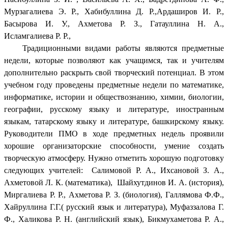
Мурзагалиева Э. Р., Хабибуллина Д. Р.,Ардаширов И. Р.,
Басырова И. У., Ахметова Р. З., Гатауллина Н. А.,
Исламгалиева Р. Р.,
Традиционными видами работы являются предметные
недели, которые позволяют как учащимся, так и учителям
дополнительно раскрыть свой творческий потенциал. В этом
учебном году проведены предметные недели по математике,
информатике, истории и обществознанию, химии, биологии,
географии, русскому языку и литературе, иностранным
языкам, татарскому языку и литературе, башкирскому языку.
Руководители ПМО в ходе предметных недель проявили
хорошие организаторские способности, умение создать
творческую атмосферу. Нужно отметить хорошую подготовку
следующих учителей: Салимовой Р. А., Ихсановой З. А.,
Ахметовой Л. К. (математика), Шайхутдинов И. А. (история),
Миргалиева Р. Р., Ахметова Р. З. (биология), Галлямова Ф.Ф.,
Хайруллина Г.Г.( русский язык и литература), Муфаззалова Г.
Ф., Халикова Р. Н. (английский язык), Бикмухаметова Р. А.,