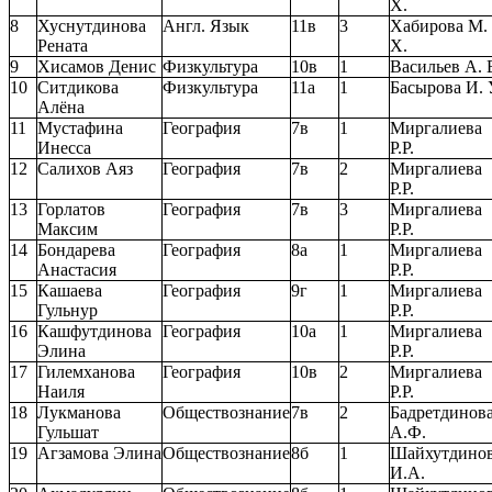
Х.
8
Хуснутдинова
Англ. Язык
11в
3
Хабирова М.
Рената
Х.
9
Хисамов Денис
Физкультура
10в
1
Васильев А. 
10
Ситдикова
Физкультура
11а
1
Басырова И. 
Алёна
11
Мустафина
География
7в
1
Миргалиева
Инесса
Р.Р.
12
Салихов Аяз
География
7в
2
Миргалиева
Р.Р.
13
Горлатов
География
7в
3
Миргалиева
Максим
Р.Р.
14
Бондарева
География
8а
1
Миргалиева
Анастасия
Р.Р.
15
Кашаева
География
9г
1
Миргалиева
Гульнур
Р.Р.
16
Кашфутдинова
География
10а
1
Миргалиева
Элина
Р.Р.
17
Гилемханова
География
10в
2
Миргалиева
Наиля
Р.Р.
18
Лукманова
Обществознание
7в
2
Бадретдинов
Гульшат
А.Ф.
19
Агзамова Элина
Обществознание
8б
1
Шайхутдино
И.А.