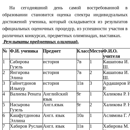
На сегодняшний день самой востребованной в
образовании становится оценка спектра индивидуальных
достижений ученика, который складывается из результатов
официальных оценочных процедур, из успешности участия в
различных конкурсах, предметных олимпиадах, выставках.
Результаты предметных олимпиад
.
№
Ф.И. ученика
Предмет
Класс
Место
Ф.И.О.
учителя
1
Сабирова
история
7в
1
Кашапова И.
Гузель
Ш.
2
Янгирова
история
7в
2
Кашапова И.
Элина
Ш.
3
Гайнетдинов
история
11в
3
Ардаширов И
Ильнур
Р.
4
Валиева Рената
Английский
9г
1
Халикова Р. 
язык
5
Насырова
Англ.язык
9г
2
Халикова Р. 
Гузель
6
Кашфутдинова
Англ. язык
10а
1
Аслямова Г. 
Эллина
7
Хабиров Руслан
Англ. язык
11в
1
Хабирова М.