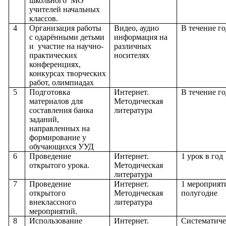
школьного МО
учителей начальных
классов.
4
Организация работы
Видео, аудио
В течение го
с одарёнными детьми
информация на
и участие на научно-
различных
практических
носителях
конференциях,
конкурсах творческих
работ, олимпиадах
5
Подготовка
Интернет.
В течение го
материалов для
Методическая
составления банка
литература
заданий,
направленных на
формирование у
обучающихся УУД
6
Проведение
Интернет.
1 урок в год
открытого урока.
Методическая
литература
7
Проведение
Интернет.
1 мероприят
открытого
Методическая
полугодие
внеклассного
литература
мероприятий.
8
Использование
Интернет.
Систематиче