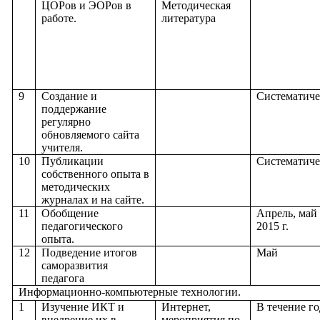
ЦОРов и ЭОРов в
Методическая
работе.
литература
9
Создание и
Систематиче
поддержание
регулярно
обновляемого сайта
учителя.
10
Публикации
Систематиче
собственного опыта в
методических
журналах и на сайте.
11
Обобщение
Апрель, май
педагогического
2015 г.
опыта.
12
Подведение итогов
Май
саморазвития
педагога
Информационно-компьютерные технологии.
1
Изучение ИКТ и
Интернет,
В течение го
внедрение их в
мероприятия по