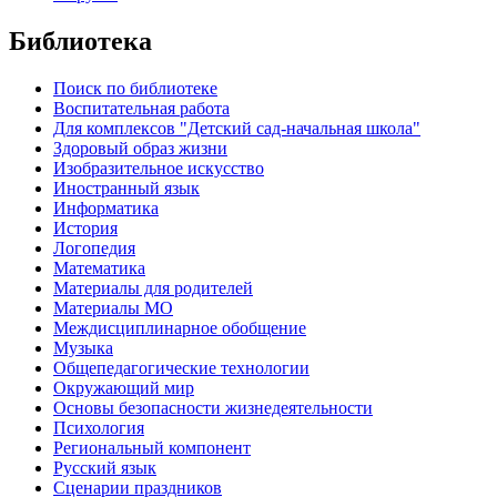
Библиотека
Поиск по библиотеке
Воспитательная работа
Для комплексов "Детский сад-начальная школа"
Здоровый образ жизни
Изобразительное искусство
Иностранный язык
Информатика
История
Логопедия
Математика
Материалы для родителей
Материалы МО
Междисциплинарное обобщение
Музыка
Общепедагогические технологии
Окружающий мир
Основы безопасности жизнедеятельности
Психология
Региональный компонент
Русский язык
Сценарии праздников