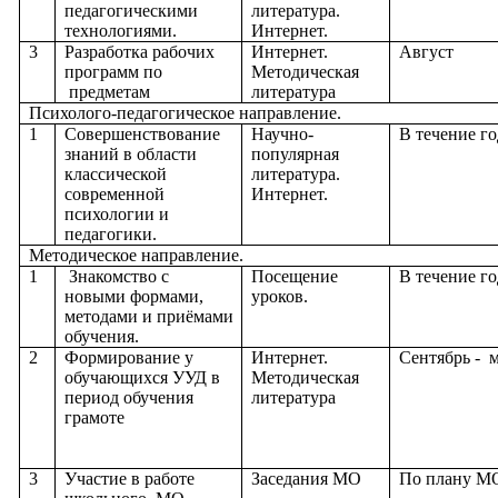
педагогическими
литература.
технологиями.
Интернет.
3
Разработка рабочих
Интернет.
Август
программ по
Методическая
предметам
литература
Психолого-педагогическое направление.
1
Совершенствование
Научно-
В течение го
знаний в области
популярная
классической
литература.
современной
Интернет.
психологии и
педагогики.
Методическое направление.
1
Знакомство с
Посещение
В течение го
новыми формами,
уроков.
методами и приёмами
обучения.
2
Формирование у
Интернет.
Сентябрь - 
обучающихся УУД в
Методическая
период обучения
литература
грамоте
3
Участие в работе
Заседания МО
По плану М