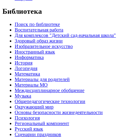
Библиотека
Поиск по библиотеке
Воспитательная работа
Для комплексов "Детский сад-начальная школа"
Здоровый образ жизни
Изобразительное искусство
Иностранный язык
Информатика
История
Логопедия
Математика
Материалы для родителей
Материалы МО
Междисциплинарное обобщение
Музыка
Общепедагогические технологии
Окружающий мир
Основы безопасности жизнедеятельности
Психология
Региональный компонент
Русский язык
Сценарии праздников