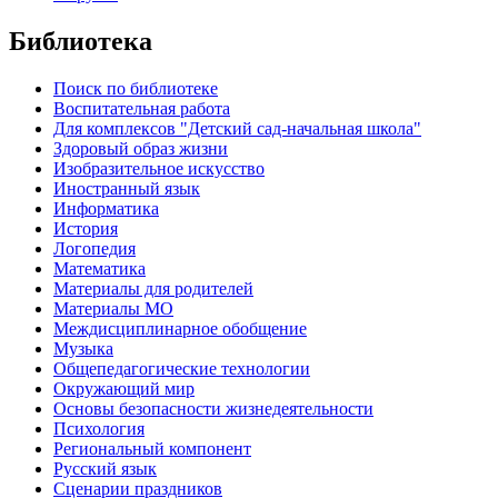
Библиотека
Поиск по библиотеке
Воспитательная работа
Для комплексов "Детский сад-начальная школа"
Здоровый образ жизни
Изобразительное искусство
Иностранный язык
Информатика
История
Логопедия
Математика
Материалы для родителей
Материалы МО
Междисциплинарное обобщение
Музыка
Общепедагогические технологии
Окружающий мир
Основы безопасности жизнедеятельности
Психология
Региональный компонент
Русский язык
Сценарии праздников