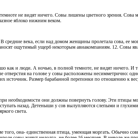
темноте не видят ничего. Совы лишены цветного зрения. Сова м
азное яблоко нижним веком.
9. В средние века, если над домом женщины пролетала сова, ее мо
аносят ощутимый ущерб некоторым авиакомпаниям. 12. Совы явл
ошо как и люди. А ночью, в полной темноте, не видят ничего. И 
 отверстия на голове у совы расположены несимметрично: одно 
ь их источник. Размер барабанной перепонки по отношению к вес
 при необходимости они должны повернуть голову. Эти птицы мог
тступать назад. Детеныши у сов вылупляются слепыми и глухими
яркого света.
 того, она- единственная птица, умеющая моргать. Обычно совы
роде совы живут недолго- не более 16 месяцев. В неволе же пр