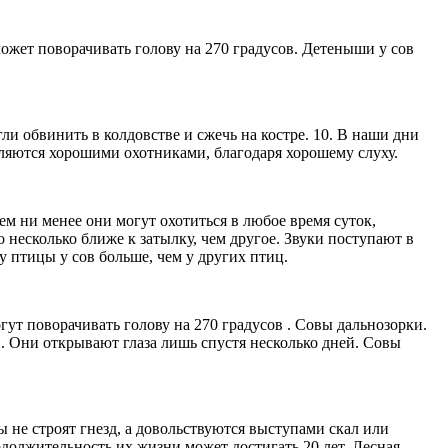
ожет поворачивать голову на 270 градусов. Детеныши у сов
гли обвинить в колдовстве и сжечь на костре. 10. В наши дни
яются хорошими охотниками, благодаря хорошему слуху.
тем ни менее они могут охотиться в любое время суток,
несколько ближе к затылку, чем другое. Звуки поступают в
у птицы у сов больше, чем у других птиц.
ут поворачивать голову на 270 градусов . Совы дальнозорки.
. Они открывают глаза лишь спустя несколько дней. Совы
 не строят гнезд, а довольствуются выступами скал или
одолжительность их жизни может достигать 20 лет. Лесная