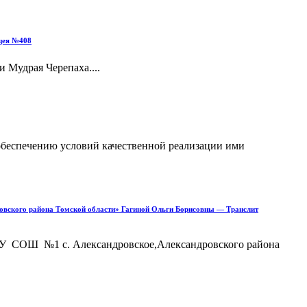
ицея №408
 Мудрая Черепаха....
 обеспечению условий качественной реализации ими
овского района Томской области» Гагиной Ольги Борисовны — Транслит
МАОУ СОШ №1 с. Александровское,Александровского района