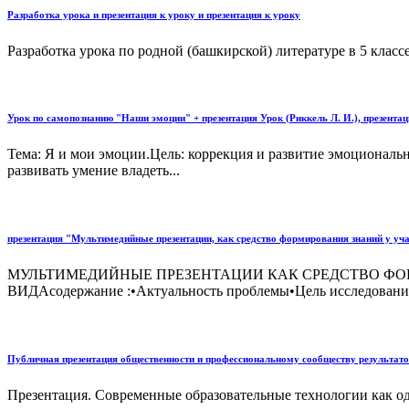
Разработка урока и презентация к уроку и презентация к уроку
Разработка урока по родной (башкирской) литературе в 5 классе
Урок по самопознанию "Наши эмоции" + презентация Урок (Риккель Л. И.), презентаци
Тема: Я и мои эмоции.Цель: коррекция и развитие эмоциональн
развивать умение владеть...
презентация "Мультимедийные презентации, как средство формирования знаний у уч
МУЛЬТИМЕДИЙНЫЕ ПРЕЗЕНТАЦИИ КАК СРЕДСТВО ФО
ВИДАсодержание :•Актуальность проблемы•Цель исследования•
Публичная презентация общественности и профессиональному сообществу результатов
Презентация. Современные образовательные технологии как од