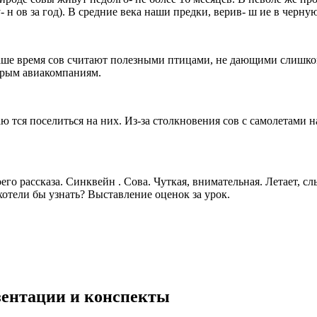
зу- н ов за год). В средние века наши предки, верив- ш ие в чер
 наше время сов считают полезными птицами, не дающими слишко
орым авиакомпаниям.
тся поселиться на них. Из-за столкновения сов с самолетами на
воего рассказа. Синквейн . Сова. Чуткая, внимательная. Летает, 
хотели бы узнать? Выставление оценок за урок.
езентации и конспекты