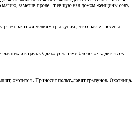
ную магию, заметив проле - т евшую над домом женщины сову,
м размножиться мелким гры-зунам , что спасает посевы
чался их отстрел. Однако усилиями биологов удается сов
слышит, охотится . Приносит пользу,ловит грызунов. Охотница.