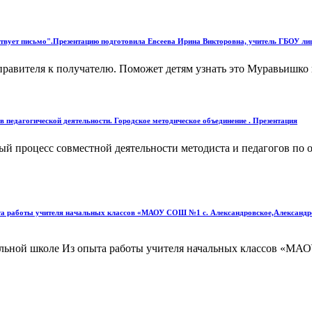
твует письмо".Презентацию подготовила Евсеева Ирина Викторовна, учитель ГБОУ л
правителя к получателю. Поможет детям узнать это Муравьишко и
 педагогической деятельности. Городское методическое объединение . Презентация
ый процесс совместной деятельности методиста и педагогов по
пыта работы учителя начальных классов «МАОУ СОШ №1 с. Александровское,Александр
ачальной школе Из опыта работы учителя начальных классов «