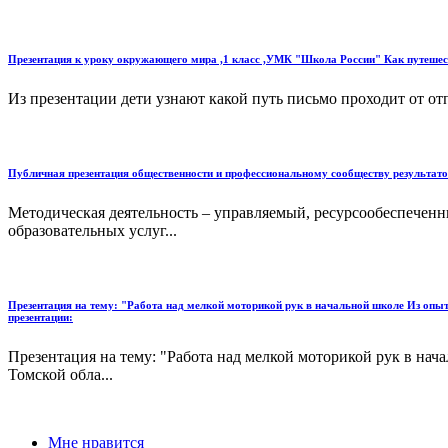
Презентация к уроку окружающего мира ,1 класс ,УМК "Школа России" Как путешес
Из презентации дети узнают какой путь письмо проходит от от
Публичная презентация общественности и профессиональному сообществу результатов
Методическая деятельность – управляемый, ресурсообеспеченн
образовательных услуг...
Презентация на тему: "Работа над мелкой моторикой рук в начальной школе Из о
презентации:
Презентация на тему: "Работа над мелкой моторикой рук в н
Томской обла...
Мне нравится