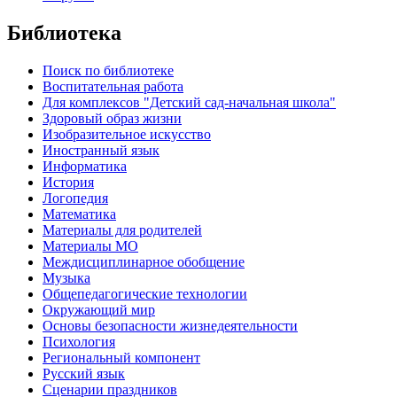
Библиотека
Поиск по библиотеке
Воспитательная работа
Для комплексов "Детский сад-начальная школа"
Здоровый образ жизни
Изобразительное искусство
Иностранный язык
Информатика
История
Логопедия
Математика
Материалы для родителей
Материалы МО
Междисциплинарное обобщение
Музыка
Общепедагогические технологии
Окружающий мир
Основы безопасности жизнедеятельности
Психология
Региональный компонент
Русский язык
Сценарии праздников