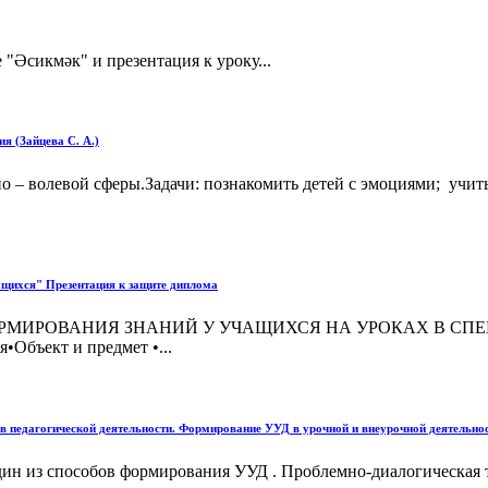
 "Әсикмәк" и презентация к уроку...
я (Зайцева С. А.)
о – волевой сферы.Задачи: познакомить детей с эмоциями; учит
ащихся" Презентация к защите диплома
РМИРОВАНИЯ ЗНАНИЙ У УЧАЩИХСЯ НА УРОКАХ В СПЕ
Объект и предмет •...
 педагогической деятельности. Формирование УУД в урочной и внеурочной деятельнос
ин из способов формирования УУД . Проблемно-диалогическая т