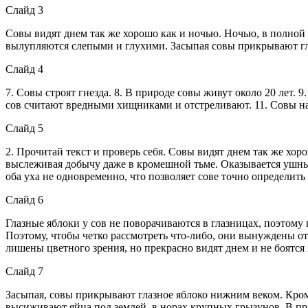
Слайд 3
Совы видят днем так же хорошо как и ночью. Ночью, в полной 
вылупляются слепыми и глухими. Засыпая совы прикрывают гл
Слайд 4
7. Совы строят гнезда. 8. В природе совы живут около 20 лет. 
сов считают вредными хищниками и отстреливают. 11. Совы н
Слайд 5
2. Прочитай текст и проверь себя. Совы видят днем так же хор
выслеживая добычу даже в кромешной тьме. Оказывается ушные
оба уха не одновременно, что позволяет сове точно определит
Слайд 6
Глазные яблоки у сов не поворачиваются в глазницах, поэтому
Поэтому, чтобы четко рассмотреть что-либо, они вынуждены о
лишены цветного зрения, но прекрасно видят днем и не боятся 
Слайд 7
Засыпая, совы прикрывают глазное яблоко нижним веком. Кроме
высиживают яйца под землей, в норах крупных грызунов. В при