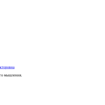
кторовна
ого мышления.