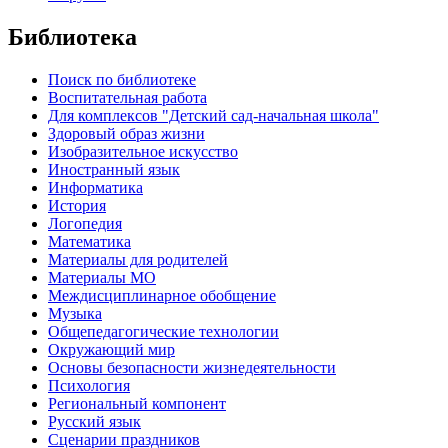
Библиотека
Поиск по библиотеке
Воспитательная работа
Для комплексов "Детский сад-начальная школа"
Здоровый образ жизни
Изобразительное искусство
Иностранный язык
Информатика
История
Логопедия
Математика
Материалы для родителей
Материалы МО
Междисциплинарное обобщение
Музыка
Общепедагогические технологии
Окружающий мир
Основы безопасности жизнедеятельности
Психология
Региональный компонент
Русский язык
Сценарии праздников