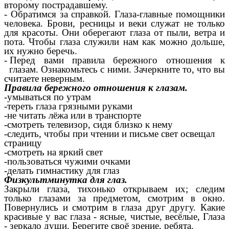
второму пострадавшему.
- Обратимся за справкой. Глаза-главные помощники
человека. Брови, ресницы и веки служат не только
для красоты. Они оберегают глаза от пыли, ветра и
пота. Чтобы глаза служили нам как можно дольше,
их нужно беречь.
- Перед вами правила бережного отношения к
глазам. Ознакомьтесь с ними. Зачеркните то, что вы
считаете неверным.
Правила бережного отношения к глазам.
-умываться по утрам
-тереть глаза грязными руками
-не читать лёжа или в транспорте
-смотреть телевизор, сидя близко к нему
-следить, чтобы при чтении и письме свет освещал
страницу
-смотреть на яркий свет
-пользоваться чужими очками
-делать гимнастику для глаз
Физкультминутка для глаз.
Закрыли глаза, тихонько открываем их; следим
только глазами за предметом, смотрим в окно.
Повернулись и смотрим в глаза друг другу. Какие
красивые у вас глаза - ясные, чистые, весёлые, Глаза
- зеркало души. Берегите своё зрение, ребята.