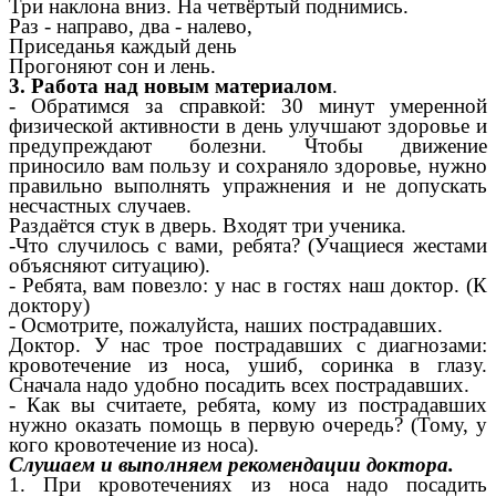
Три наклона вниз. На четвёртый поднимись.
Раз - направо, два - налево,
Приседанья каждый день
Прогоняют сон и лень.
3. Работа над новым материалом
.
- Обратимся за справкой: 30 минут умеренной
физической активности в день улучшают здоровье и
предупреждают болезни. Чтобы движение
приносило вам пользу и сохраняло здоровье, нужно
правильно выполнять упражнения и не допускать
несчастных случаев.
Раздаётся стук в дверь. Входят три ученика.
-Что случилось с вами, ребята? (Учащиеся жестами
объясняют ситуацию).
- Ребята, вам повезло: у нас в гостях наш доктор. (К
доктору)
- Осмотрите, пожалуйста, наших пострадавших.
Доктор. У нас трое пострадавших с диагнозами:
кровотечение из носа, ушиб, соринка в глазу.
Сначала надо удобно посадить всех пострадавших.
- Как вы считаете, ребята, кому из пострадавших
нужно оказать помощь в первую очередь? (Тому, у
кого кровотечение из носа).
Слушаем и выполняем рекомендации доктора.
1. При кровотечениях из носа надо посадить