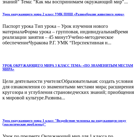
знаний" Тема: "Как мы воспринимаем окружающий мир"...
Урок окружающего мира 2 класс УМК ПНШ «Разнообразие животного мира»
Паспорт урока Тип урока – Урок изучения нового
материалаФорма урока – групповая, индивидуальнаяВремя
реализации занятия – 45 минутУчебно-методическое
обеспечениеЧуракова Р.Г. УМК “Перспективная н...
УРОК ОКРУЖАЮЩЕГО МИРА 3 КЛАСС ТЕМА: «ПО ЗНАМЕНИТЫМ МЕСТАМ
МИРА»
Цели деятельности учителя:Образовательная: создать условия
для ознакомления со знаменитыми местами мира; расширения
кругозора и углубления страноведческих знаний; приобщения
к мировой культуре.Развива...
Урок окружающего мира 1 класс "Воздействие человека на окружающую среду
(экологические проблемы)"
Урок по предмету Окружающий мир для 1 класса по