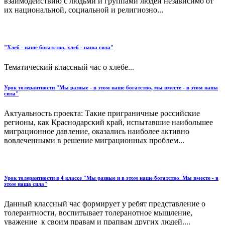
взаимодействию с людьми и группами людей независимо от
их национальной, социальной и религиозно...
"Хлеб - наше богатство, хлеб - наша сила"
Тематический классный час о хлебе...
Урок толерантности "Мы разные - в этом наше богатство, мы вместе - в этом наша
сила"
Актуальность проекта: Такие приграничные российские
регионы, как Краснодарский край, испытавшие наибольшее
миграционное давление, оказались наиболее активно
вовлеченными в решение миграционных проблем...
Урок толерантности в 4 классе "Мы разные и в этом наше богатство. Мы вместе - в
этом наша сила"
Данный классный час формирует у ребят представление о
толерантности, воспитывает толеранотное мышление,
уважение к своим правам и прапвам других людей....