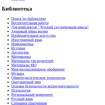
Библиотека
Поиск по библиотеке
Воспитательная работа
Для комплексов "Детский сад-начальная школа"
Здоровый образ жизни
Изобразительное искусство
Иностранный язык
Информатика
История
Логопедия
Математика
Материалы для родителей
Материалы МО
Междисциплинарное обобщение
Музыка
Общепедагогические технологии
Окружающий мир
Основы безопасности жизнедеятельности
Психология
Региональный компонент
Русский язык
Сценарии праздников