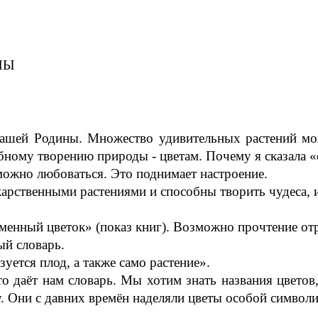
НЫ
нашей Родины. Множество удивительных растений мо
бному творению природы - цветам. Почему я сказала 
можно любоваться. Это поднимает настроение.
карственными растениями и способны творить чудеса, 
аменный цветок» (показ книг). Возможно прочтение от
ый словарь.
зуется плод, а также само растение».
то даёт нам словарь. Мы хотим знать названия цветов
у. Они с давних времён наделяли цветы особой символи