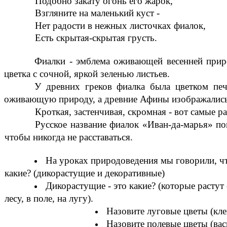
Подобно закату огонь его жарок,
Взгляните на маленький куст -
Нет радости в нежных листочках фиалок,
Есть скрытая-скрытая грусть.
Фиалки - эмблема оживающей весенней приро
цветка с сочной, яркой зеленью листьев.
У древних греков фиалка была цветком пе
оживающую природу, а древние Афины изображались 
Кроткая, застенчивая, скромная - вот самые 
Русское название фиалок «Иван-да-марья» п
чтобы никогда не расставаться.
На уроках природоведения мы говорили, ч
какие? (дикорастущие и декоративные)
Дикорастущие - это какие? (которые растут 
лесу, в поле, на лугу).
Назовите луговые цветы (кле
Назовите полевые цветы (вас