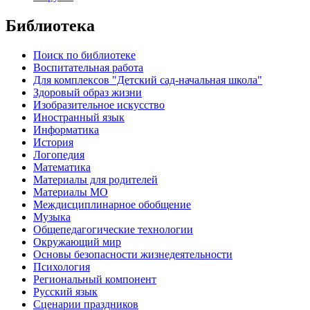
Библиотека
Поиск по библиотеке
Воспитательная работа
Для комплексов "Детский сад-начальная школа"
Здоровый образ жизни
Изобразительное искусство
Иностранный язык
Информатика
История
Логопедия
Математика
Материалы для родителей
Материалы МО
Междисциплинарное обобщение
Музыка
Общепедагогические технологии
Окружающий мир
Основы безопасности жизнедеятельности
Психология
Региональный компонент
Русский язык
Сценарии праздников