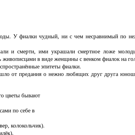
ды. У фиалки чудный, ни с чем несравнимый по неж
чали и смерти, ими украшали смертное ложе молод
живописцами в виде женщины с венком фиалок на гол
распространённые эпитеты фиалки.
ошло от предания о нежно любящих друг друга юноше
то цветы бывают
сами по себе в
вер, колокольчик).
илёк).