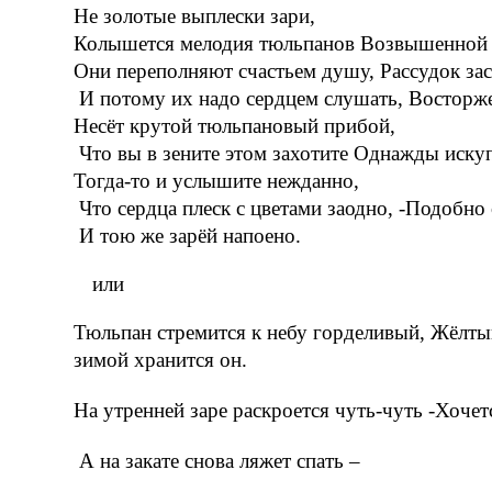
Не золотые выплески зари,
Колышется мелодия тюльпанов Возвышенной 
Они переполняют счастьем душу, Рассудок зас
И потому их надо сердцем слушать, Восторже
Несёт крутой тюльпановый прибой,
Что вы в зените этом захотите Однажды искуп
Тогда-то и услышите нежданно,
Что сердца плеск с цветами заодно, -Подобно
И тою же зарёй напоено.
или
Тюльпан стремится к небу горделивый, Жёлтый
зимой хранится он.
На утренней заре раскроется чуть-чуть -Хочет
А на закате снова ляжет спать –