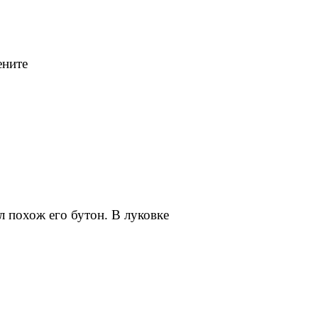
ените
л похож его бутон. В луковке