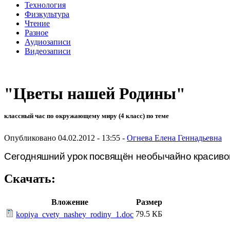
Технология
Физкультура
Чтение
Разное
Аудиозаписи
Видеозаписи
"Цветы нашей Родины"
классный час по окружающему миру (4 класс) по теме
Опубликовано 04.02.2012 - 13:55 -
Огнева Елена Геннадьевна
Сегодняшний
урок
посвящён
необычайно
красиво
Скачать:
Вложение
Размер
79.5 КБ
kopiya_cvety_nashey_rodiny_1.doc