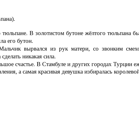
пана).
 тюльпане. В золотистом бутоне жёлтого тюльпана был
ла его бутон.
альчик вырвался из рук матери, со звонким смехо
 сделать никакая сила.
льшое счастье. В Стамбуле и других городах Турции е
ления, а самая красивая девушка избиралась королево