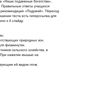
ета «Наши подземные богатства»,
в. Правильные ответы учащихся
я рекомендация «Подумай». Переход
шении теста есть гиперссылка для
но к 4 слайду.
.
вы.
ветствующих природных зон.
для физминутки.
тников сельского хозяйства, в
. При нажатии мышью на
твующим ей видом почв.