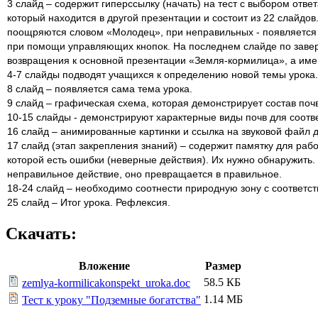
3 слайд – содержит гиперссылку (начать) на тест с выбором отв
который находится в другой презентации и состоит из 22 слайдо
поощряются словом «Молодец», при неправильных - появляетс
при помощи управляющих кнопок. На последнем слайде по завер
возвращения к основной презентации «Земля-кормилица», а имен
4-7 слайды подводят учащихся к определению новой темы урока
8 слайд – появляется сама тема урока.
9 слайд – графическая схема, которая демонстрирует состав поч
10-15 слайды - демонстрируют характерные виды почв для соот
16 слайд – анимированные картинки и ссылка на звуковой файл 
17 слайд (этап закрепления знаний) – содержит памятку для рабо
которой есть ошибки (неверные действия). Их нужно обнаружить
неправильное действие, оно превращается в правильное.
18-24 слайд – необходимо соотнести природную зону с соответс
25 слайд – Итог урока. Рефлексия.
Скачать:
Вложение
Размер
58.5 КБ
zemlya-kormilicakonspekt_uroka.doc
1.14 МБ
Тест к уроку "Подземные богатства"