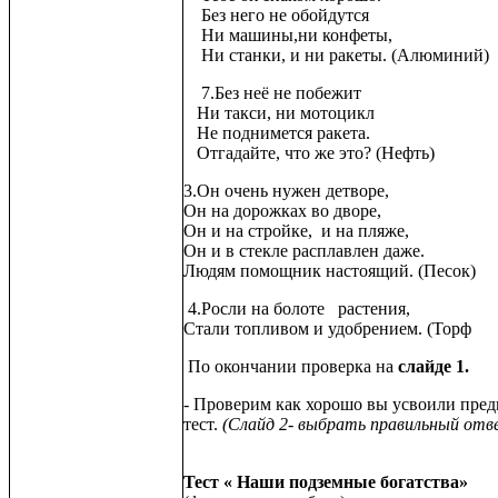
Без него не обойдутся
Ни машины,ни конфеты,
Ни станки, и ни ракеты. (Алюминий)
7.Без неё не побежит
Ни такси, ни мотоцикл
Не поднимется ракета.
Отгадайте, что же это? (Нефть)
3.Он очень нужен детворе,
Он на дорожках во дворе,
Он и на стройке, и на пляже,
Он и в стекле расплавлен даже.
Людям помощник настоящий. (Песок)
4.Росли на болоте растения,
Стали топливом и удобрением. (Торф
По окончании проверка на
слайде 1.
- Проверим как хорошо вы усвоили пр
тест.
(Слайд 2- выбрать правильный о
Тест « Наши подземные богатства»