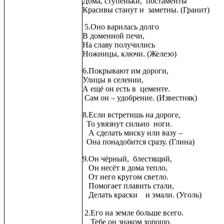
Дома, ступеньки, постаменты
Красивы станут и заметны. (Гранит)
5.Оно варилась долго
В доменной печи,
На славу получились
Ножницы, ключи. (Железо)
6.Покрывают им дороги,
Улицы в селении,
А ещё он есть в цементе.
Сам он – удобрение. (Известняк)
8.Если встретишь на дороге,
То увязнут сильно ноги.
А сделать миску или вазу –
Она понадобится сразу. (Глина)
9.Он чёрный, блестящий,
Он несёт в дома тепло,
От него кругом светло.
Помогает плавить стали,
Делать краски и эмали. (Уголь)
2.Его на земле больше всего.
Тебе он знаком хорошо.