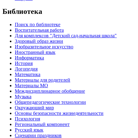
Библиотека
Поиск по библиотеке
Воспитательная работа
Для комплексов "Детский сад-начальная школа"
Здоровый образ жизни
Изобразительное искусство
Иностранный язык
Информатика
История
Логопедия
Математика
Материалы для родителей
Материалы МО
Междисциплинарное обобщение
Музыка
Общепедагогические технологии
Окружающий мир
Основы безопасности жизнедеятельности
Психология
Региональный компонент
Русский язык
Сценарии праздников