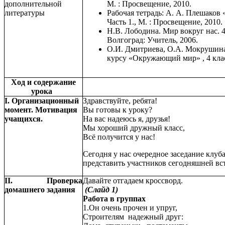
дополнительной
М. : Просвещение, 2010.
литературы
Рабочая тетрадь: А. А. Плешаков 
Часть 1., М. : Просвещение, 2010.
Н.В. Лободина. Мир вокруг нас. 
Волгоград: Учитель, 2006.
О.И. Дмитриева, О.А. Мокрушина
курсу «Окружающий мир» , 4 клас
Ход и содержание
урока
I. Организационный
Здравствуйте, ребята!
момент. Мотивация
Вы готовы к уроку?
учащихся.
На вас надеюсь я, друзья!
Мы хороший дружный класс,
Всё получится у нас!
Сегодня у нас очередное заседание клуб
представить участников сегодняшней вс
II. Проверка
Давайте отгадаем кроссворд.
домашнего задания
(Слайд 1)
Работа в группах
1.Он очень прочен и упруг,
Строителям надежный друг: