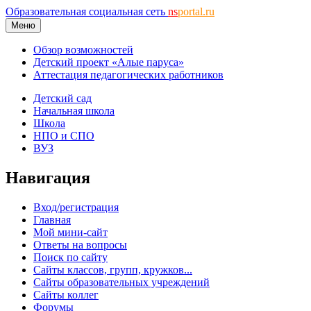
Образовательная социальная сеть
ns
portal.ru
Меню
Обзор возможностей
Детский проект «Алые паруса»
Аттестация педагогических работников
Детский сад
Начальная школа
Школа
НПО и СПО
ВУЗ
Навигация
Вход/регистрация
Главная
Мой мини-сайт
Ответы на вопросы
Поиск по сайту
Сайты классов, групп, кружков...
Сайты образовательных учреждений
Сайты коллег
Форумы