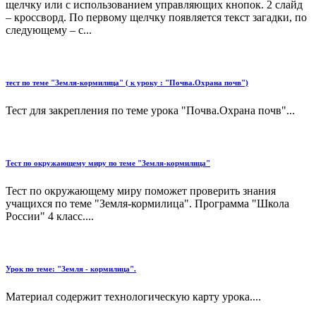
щелчку или с использованием управляющих кнопок. 2 слайд
– кроссворд. По первому щелчку появляется текст загадки, по
следующему – с...
тест по теме "Земля-кормилица" ( к уроку : "Почва.Охрана почв")
Тест для закрепления по теме урока "Почва.Охрана почв"...
Тест по окружающему миру по теме "Земля-кормилица"
Тест по окружающему миру поможет проверить знания
учащихся по теме "Земля-кормилица". Программа "Школа
России" 4 класс....
Урок по теме: "Земля - кормилица".
Материал содержит технологическую карту урока....