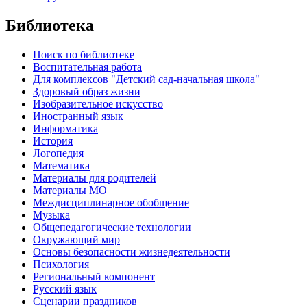
Библиотека
Поиск по библиотеке
Воспитательная работа
Для комплексов "Детский сад-начальная школа"
Здоровый образ жизни
Изобразительное искусство
Иностранный язык
Информатика
История
Логопедия
Математика
Материалы для родителей
Материалы МО
Междисциплинарное обобщение
Музыка
Общепедагогические технологии
Окружающий мир
Основы безопасности жизнедеятельности
Психология
Региональный компонент
Русский язык
Сценарии праздников