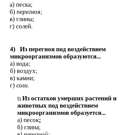
а) песка;
б)
перегноя;
в) глины;
г) солей.
4) Из перегноя под воздействием
микроорганизмов образуются...
а) вода;
б) воздух;
в) камни;
г)
соли.
Из остатков умерших растений и
животных под воздействием
микроорганизмов образуется...
а) песок
;
б)
глина;
в)
перегной;