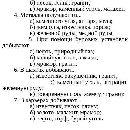
б) песок, глина, гранит;
в) мрамор, каменный уголь, малахит.
4. Металлы получают из...
а) каменного угля, янтаря, мела;
б) жемчуга, известняка, торфа;
в) железной руды, медной руды.
5. При помощи буровых установок
добывают...
а) нефть, природный газ;
б) калийную соль, алмазы;
в) мрамор, гранит.
6. В шахтах добывают...
а) известняк, ракушечник, гранит;
б) каменный уголь, антрацит,
железную руду;
в) поваренную соль, жемчуг, гранит.
7. В карьерах добывают...
а) известняк, песок. глину;
б) золото, малахит, мрамор;
в) нефть, торф, бурый уголь.