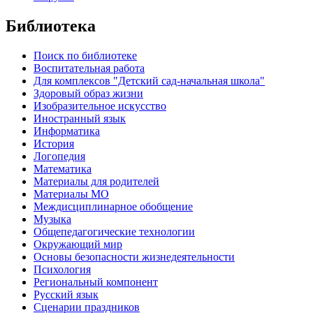
Библиотека
Поиск по библиотеке
Воспитательная работа
Для комплексов "Детский сад-начальная школа"
Здоровый образ жизни
Изобразительное искусство
Иностранный язык
Информатика
История
Логопедия
Математика
Материалы для родителей
Материалы МО
Междисциплинарное обобщение
Музыка
Общепедагогические технологии
Окружающий мир
Основы безопасности жизнедеятельности
Психология
Региональный компонент
Русский язык
Сценарии праздников