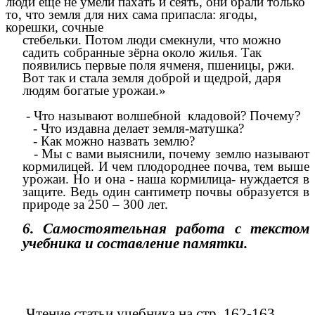
люди ещё не умели пахать и сеять, они брали только
то, что земля для них сама припасла: ягоды,
корешки, сочные
стебельки. Потом люди смекнули, что можно
садить собранные зёрна около жилья. Так
появились первые поля ячменя, пшеницы, ржи.
Вот так и стала земля доброй и щедрой, даря
людям богатые урожаи.»
- Что называют волшебной кладовой? Почему?
- Что издавна делает земля-матушка?
- Как можно назвать землю?
- Мы с вами выяснили, почему землю называют
кормилицей. И чем плодороднее почва, тем выше
урожаи. Но и она - наша кормилица- нуждается в
защите. Ведь один сантиметр почвы образуется в
природе за 250 – 300 лет.
6. Самостоятельная работа с текстом
учебника и составление памятки.
Чтение статьи учебника на стр. 162-163