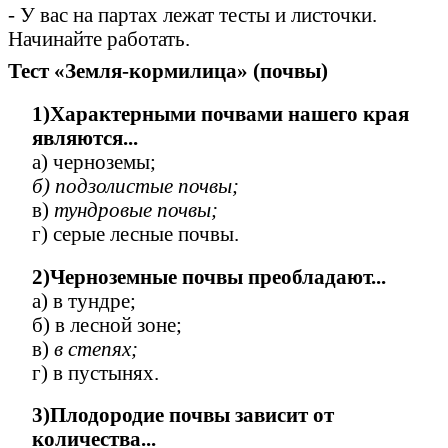
- У вас на партах лежат тесты и листочки.
Начинайте работать.
Тест «Земля-кормилица» (почвы)
1)Характерными почвами нашего края
являются...
а) черноземы;
б) подзолистые почвы;
в)
тундровые почвы;
г) серые лесные почвы.
2)Черноземные почвы преобладают...
а) в тундре;
б) в лесной зоне;
в)
в степях;
г) в пустынях.
3)Плодородие почвы зависит от
количества...