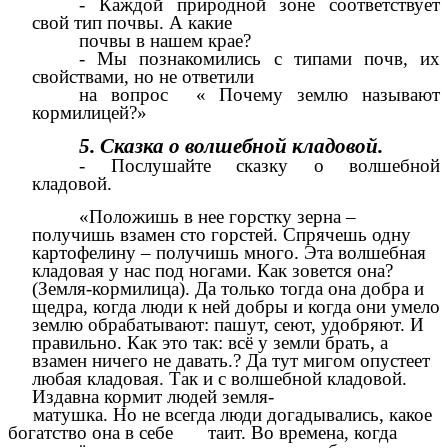
- Каждой природной зоне соответствует
свой тип почвы. А какие
почвы в нашем крае?
- Мы познакомились с типами почв, их
свойствами, но не ответили
на вопрос « Почему землю называют
кормилицей?»
5. Сказка о волшебной кладовой.
- Послушайте сказку о волшебной
кладовой.
«Положишь в нее горстку зерна –
получишь взамен сто горстей. Спрячешь одну
картофелину – получишь много. Эта волшебная
кладовая у нас под ногами. Как зовется она?
(Земля-кормилица). Да только тогда она добра и
щедра, когда люди к ней добры и когда они умело
землю обрабатывают: пашут, сеют, удобряют. И
правильно. Как это так: всё у земли брать, а
взамен ничего не давать.? Да тут мигом опустеет
любая кладовая. Так и с волшебной кладовой.
Издавна кормит людей земля-
матушка. Но не всегда люди догадывались, какое
богатство она в себе таит. Во времена, когда