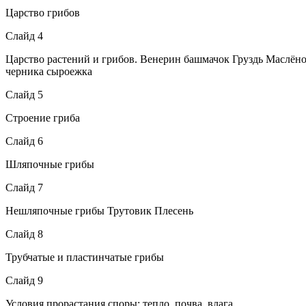
Царство грибов
Слайд 4
Царство растений и грибов. Венерин башмачок Груздь Маслён
черника сыроежка
Слайд 5
Строение гриба
Слайд 6
Шляпочные грибы
Слайд 7
Нешляпочные грибы Трутовик Плесень
Слайд 8
Трубчатые и пластинчатые грибы
Слайд 9
Условия прорастания споры: тепло, почва, влага.