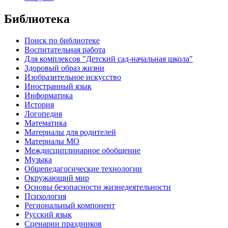
Библиотека
Поиск по библиотеке
Воспитательная работа
Для комплексов "Детский сад-начальная школа"
Здоровый образ жизни
Изобразительное искусство
Иностранный язык
Информатика
История
Логопедия
Математика
Материалы для родителей
Материалы МО
Междисциплинарное обобщение
Музыка
Общепедагогические технологии
Окружающий мир
Основы безопасности жизнедеятельности
Психология
Региональный компонент
Русский язык
Сценарии праздников