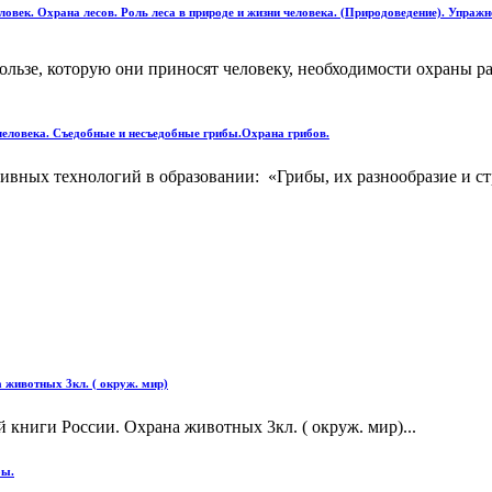
овек. Охрана лесов. Роль леса в природе и жизни человека. (Природоведение). Упраж
пользе, которую они приносят человеку, необходимости охраны р
и человека. Съедобные и несъедобные грибы.Охрана грибов.
ных технологий в образовании: «Грибы, их разнообразие и стро
 животных 3кл. ( окруж. мир)
книги России. Охрана животных 3кл. ( окруж. мир)...
бы.