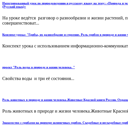
Интегрированный урок по природоведению и русскому языку на тему: «Природа и чел
(Русский язык)»
На уроке ведётся разговор о разнообразии и жизни растений, 
совершенствоват...
Конспект урока: "Грибы, их разнообразие и строение. Роль грибов в природе и жизн
Конспект урока с использованием информационно-коммуникатив
проект "Роль воды в природе и жизни человека. "
Свойства воды и три её состояния...
Роль животных в природе и жизни человека.Животные Красной книги России. Охрана
Роль животных в природе и жизни человека.Животные Красной 
Знакомство с грибами на примере шляпочных грибов. Съедобные и несъедобные гри