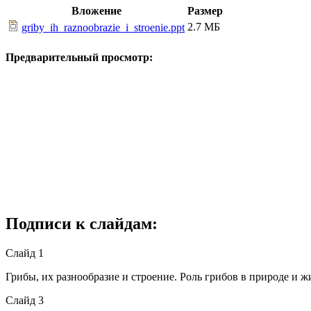
Вложение
Размер
2.7 МБ
griby_ih_raznoobrazie_i_stroenie.ppt
Предварительный просмотр:
Подписи к слайдам:
Слайд 1
Грибы, их разнообразие и строение. Роль грибов в природе и 
Слайд 3