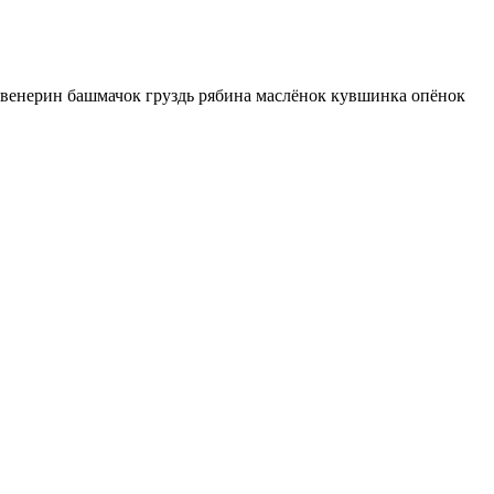
венерин башмачок груздь рябина маслёнок кувшинка опёнок