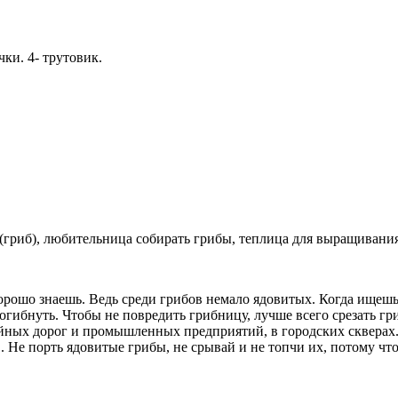
чки. 4- трутовик.
(гриб), любительница собирать грибы, теплица для выращивания
орошо знаешь. Ведь среди грибов немало ядовитых. Когда ищешь 
гибнуть. Чтобы не повредить грибницу, лучше всего срезать гр
йных дорог и промышленных предприятий, в городских скверах.
е порть ядовитые грибы, не срывай и не топчи их, потому что 