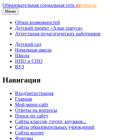
Образовательная социальная сеть
ns
portal.ru
Меню
Обзор возможностей
Детский проект «Алые паруса»
Аттестация педагогических работников
Детский сад
Начальная школа
Школа
НПО и СПО
ВУЗ
Навигация
Вход/регистрация
Главная
Мой мини-сайт
Ответы на вопросы
Поиск по сайту
Сайты классов, групп, кружков...
Сайты образовательных учреждений
Сайты коллег
Форумы