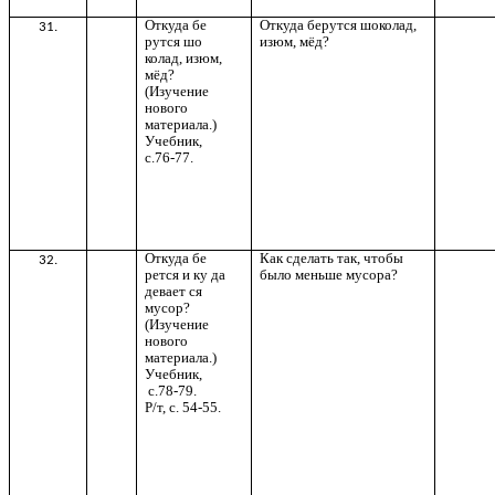
Откуда бе
Откуда берутся шоколад,
31.
рутся шо
изюм, мёд?
колад, изюм,
мёд?
(Изучение
нового
материала.)
Учебник,
с.76-77.
Откуда бе
Как сделать так, чтобы
32.
рется и ку да
было меньше мусора?
девает ся
мусор?
(Изучение
нового
материала.)
Учебник,
с.78-79.
Р/т, с. 54-55.