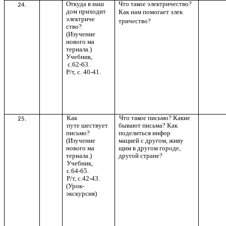
Откуда в наш
Что такое электричество?
24.
дом приходит
Как нам помогает элек
электриче
тричество?
ство?
(Изучение
нового ма
териала.)
Учебник,
с.62-63.
Р/т, с. 40-41.
Как
Что такое письмо? Какие
25.
путе шествует
бывают письма? Как
письмо?
поделиться инфор
(Изучение
мацией с другом, живу
нового ма
щим в другом городе,
териала.)
другой стране?
Учебник,
с.64-65.
Р/т, с.42-43.
(Урок-
экскурсия)