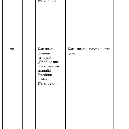
Р/т, с. 50-51.
Как зимой
Как зимой помочь пти
30.
помочь
цам?
птицам?
(Обобще ние
прак тических
знаний.)
Учебник,
с.74-75.
Р/т, с. 52-54.