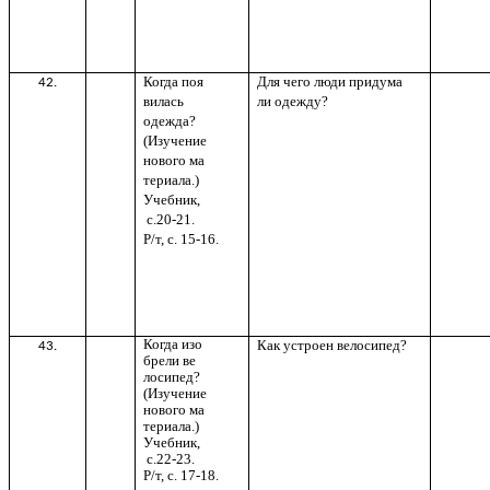
Когда поя
Для чего люди придума
42.
вилась
ли одежду?
одежда?
(Изучение
нового ма
териала.)
Учебник,
с.20-21.
Р/т, с. 15-16.
Когда изо
Как устроен велосипед?
43.
брели ве
лосипед?
(Изучение
нового ма
териала.)
Учебник,
с.22-23.
Р/т, с. 17-18.