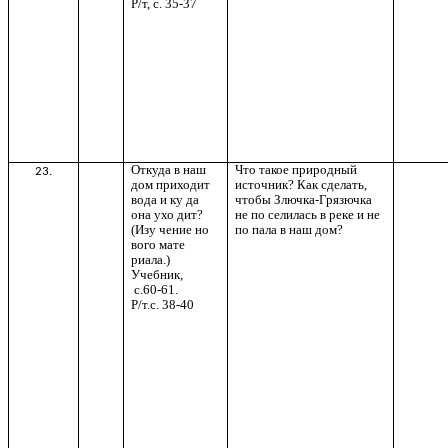
Р/т, с. 35-37
Откуда в наш
Что такое природный
23.
дом приходит
источник? Как сделать,
вода и ку да
чтобы Злючка-Грязючка
она ухо дит?
не по селилась в реке и не
(Изу чение но
по пала в наш дом?
вого мате
риала.)
Учебник,
с.60-61.
Р/т.с. 38-40