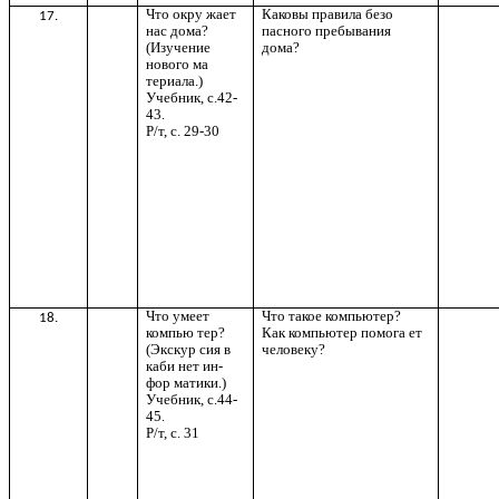
Что окру жает
Каковы правила безо
17.
нас дома?
пасного пребывания
(Изучение
дома?
нового ма
териала.)
Учебник, с.42-
43.
Р/т, с. 29-30
Что умеет
Что такое компьютер?
18.
компью тер?
Как компьютер помога ет
(Экскур сия в
человеку?
каби нет ин-
фор матики.)
Учебник, с.44-
45.
Р/т, с. 31