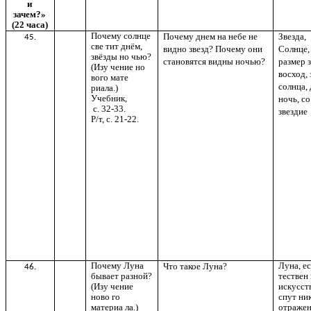
и
зачем?»
(22 часа)
Почему солнце
Почему днем на небе не
Звезда,
45.
све тит днём,
видно звезд? Почему они
Солнце,
звёзды но чью?
становятся видны ночью?
размер з
(Изу чение но
восход, 
вого мате
солнца, 
риала.)
Учебник,
ночь, со
с. 32-33.
звездие
Р/т, с. 21-22.
Почему Луна
Луна, е
Что такое Луна?
46.
бывает разной?
тествен
(Изу чение
искусст
ново го
спут ник
материа ла.)
отраже