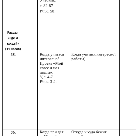
Учебник,
с. 82-87.
Р/т, с. 58.
Раздел
«Где и
когда?»
(11 часов)
Когда учиться
Когда учиться интересно?
35.
интересно?
работы).
Проект «Мой
класс и моя
школа».
У, с. 4-7.
Р/т, с. 3-5.
Когда при дёт
Откуда и куда бежит
36.