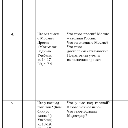
Что мы знаем
Что такое проект? Москва
4.
о Москве?
– столица России.
Проект
Что ты знаешь о Москве?
«Моя малая
Что такое
Родина»
достопримечательности
?
Учебник,
Подготовить уч-ся к
с. 14-17
выполнению проекта.
Р/т, с. 7-9
Что у нас над
Что у нас над головой?
5.
голо вой? (Ком
Каково ночное небо?
биниро
Что такое Большая
ванный.)
Медведица?
Учебник,
с. 18-19.