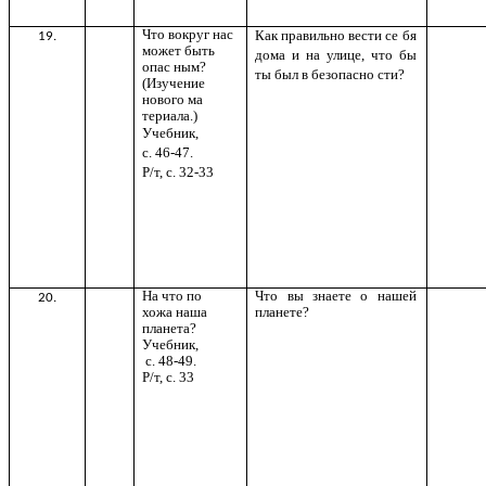
Что вокруг нас
Как правильно вести се бя
19.
может быть
дома и на улице, что бы
опас ным?
ты был в безопасно сти?
(Изучение
нового ма
териала.)
Учебник,
с. 46-47.
Р/т, с. 32-33
На что по
Что вы знаете о нашей
20.
хожа наша
планете?
планета?
Учебник,
с. 48-49.
Р/т, с. 33