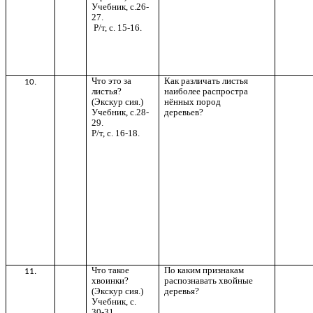
Учебник, с.26-
27.
Р/т, с. 15-16
.
Что это за
Как различать листья
10.
листья?
наиболее распростра
(Экскур сия.)
нённых пород
Учебник, с.28-
деревьев?
29.
Р/т, с. 16-18.
Что такое
По каким признакам
11.
хвоинки?
распознавать хвойные
(Экскур сия.)
деревья?
Учебник, с.
30-31.