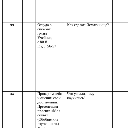
Откуда в
Как сделать Землю чище?
33.
снежках
грязь?
Учебник,
с.80-81.
Р/т, с. 56-57
Проверим себя
Что узнали, чему
34.
и оценим свои
научились?
достижения.
Презентация
проекта «Моя
семья».
(Обобще ние
изучен ного.)