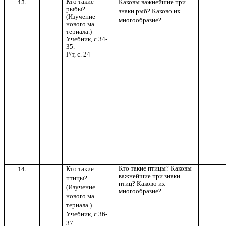
Кто такие
Каковы важнейшие при
13.
рыбы?
знаки рыб? Каково их
(Изучение
многообразие?
нового ма
териала.)
Учебник, с.34-
35.
Р/т, с. 24
Кто такие птицы? Каковы
Кто такие
14.
важнейшие при знаки
птицы?
птиц? Каково их
(Изучение
многообразие?
нового ма
териала.)
Учебник, с.36-
37.