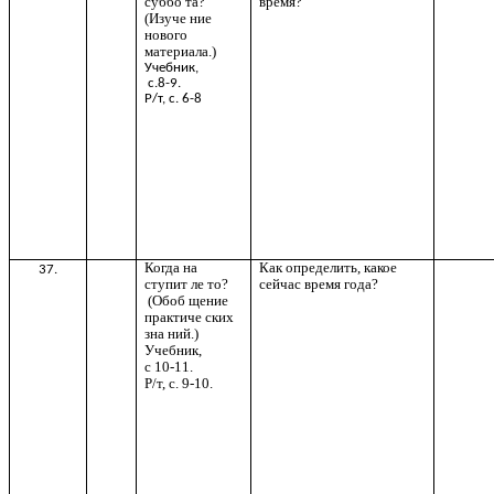
суббо та?
время?
(Изуче ние
нового
материала.)
Учебник,
с.8-9.
Р/т, с. 6-8
Когда на
Как определить, какое
37.
ступит ле то?
сейчас время года?
(Обоб щение
практиче ских
зна ний.)
Учебник,
с 10-11.
Р/т, с. 9-10.