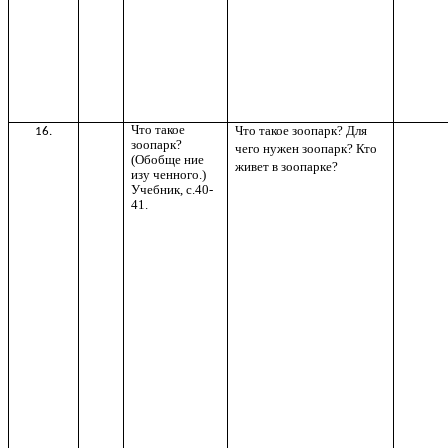
Что такое
Что такое зоопарк? Для
16.
зоопарк?
чего нужен зоопарк? Кто
(Обобще ние
живет в зоопарке?
изу ченного.)
Учебник, с.40-
41.