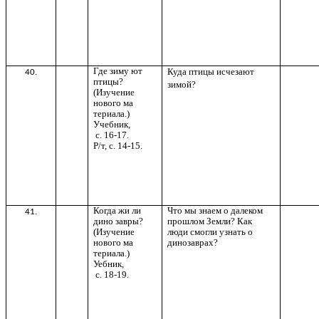
Где зиму ют
Куда птицы исчезают
40.
птицы?
зимой?
(Изучение
нового ма
териала.)
Учебник,
с. 16-17.
Р/т, с. 14-15.
Когда жи ли
Что мы знаем о далеком
41.
дино завры?
прошлом Земли? Как
(Изучение
люди смогли узнать о
нового ма
динозаврах?
териала.)
Уебник,
с. 18-19.