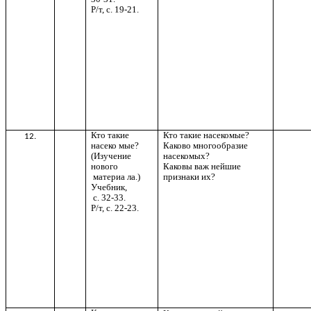
Р/т, с. 19-21.
Кто такие
Кто такие насекомые?
12.
насеко мые?
Каково многообразие
(Изучение
насекомых?
нового
Каковы важ нейшие
материа ла.)
признаки их?
Учебник,
с. 32-33.
Р/т, с. 22-23.