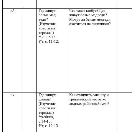
Где живут
Что такое глобус? Где
38.
белые мед
живут белые медведи?
веди?
Могут ли белые медведи
(Изучение
охотиться на пингвинов?
нового ма
териала.)
У, с. 12-13.
Р/т, с. 11-12.
Где живут
Как отличить саванну и
39.
слоны?
тропический лес от хо
(Изучение
лодных районов Земли?
нового ма
териала.)
Учебник,
с.14-15.
Р/т, с. 12-13