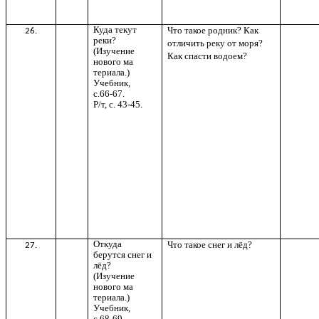
Куда текут
Что такое родник? Как
26.
реки?
отличить реку от моря?
(Изучение
Как спасти водоем?
нового ма
териала.)
Учебник,
с.66-67.
Р/т, с. 43-45.
Откуда
Что такое снег и лёд?
27.
берутся снег и
лёд?
(Изучение
нового ма
териала.)
Учебник,
с.68-69.