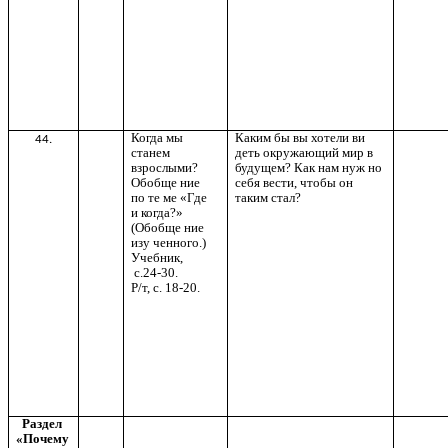
Когда мы
Каким бы вы хотели ви
44.
станем
деть окружающий мир в
взрослыми?
будущем? Как нам нуж но
Обобще ние
себя вести, чтобы он
по те ме «Где
таким стал?
и когда?»
(Обобще ние
изу ченного.)
Учебник,
с.24-30.
Р/т, с. 18-20.
Раздел
«Почему