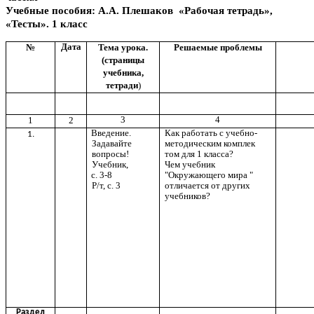
Учебные пособия: А.А. Плешаков «Рабочая тетрадь»,
«Тесты». 1 класс
Дата
№
Тема урока.
Решаемые проблемы
(страницы
учебника,
тетради
)
3
4
1
2
Введение.
Как работать с учебно-
1.
Задавайте
методическим комплек
вопросы!
том для 1 класса?
Учебник,
Чем учебник
с. 3-8
"Окружающего мира "
Р/т, с. 3
отличается от других
учебников?
Раздел