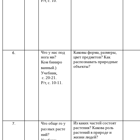
Р/т, с. 10.
Что у нас под
Каковы форма, размеры,
6.
нога ми?
цвет предметов? Как
распознавать природные
Ком биниро
объекты?
ванный.)
Учебник,
с. 20-21.
Р/т, с. 10-11.
Из каких частей состоят
Что обще го у
7.
растения? Какова роль
раз ных расте
растений в природе и
ний?
жизни людей?