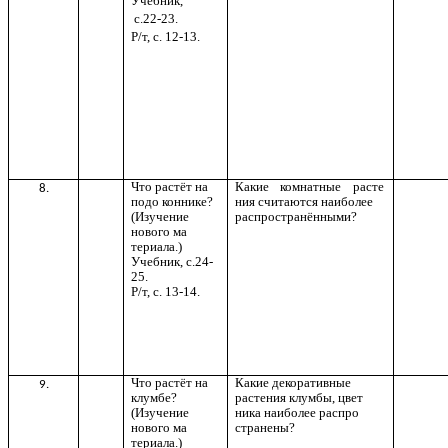
Учебник,
с.22-23.
Р/т, с. 12-13.
Что растёт на
Какие комнатные расте
8.
подо коннике?
ния считаются наиболее
(Изучение
распространёнными?
нового ма
териала.)
Учебник, с.24-
25.
Р/т, с. 13-14.
Что растёт на
Какие декоративные
9.
клумбе?
растения клумбы, цвет
(Изучение
ника наиболее распро
нового ма
странены?
териала.)