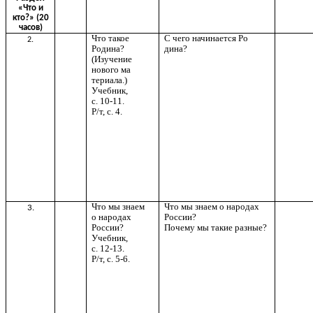
«Что и
кто?» (20
часов)
Что такое
С чего начинается Ро
2.
Родина?
дина?
(Изучение
нового ма
териала.)
Учебник,
с. 10-11.
Р/т, с. 4.
Что мы знаем
Что мы знаем о народах
3.
о народах
России?
России?
Почему мы такие разные?
Учебник,
с. 12-13.
Р/т, с. 5-6.