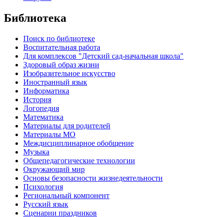
Библиотека
Поиск по библиотеке
Воспитательная работа
Для комплексов "Детский сад-начальная школа"
Здоровый образ жизни
Изобразительное искусство
Иностранный язык
Информатика
История
Логопедия
Математика
Материалы для родителей
Материалы МО
Междисциплинарное обобщение
Музыка
Общепедагогические технологии
Окружающий мир
Основы безопасности жизнедеятельности
Психология
Региональный компонент
Русский язык
Сценарии праздников