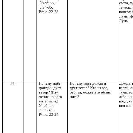
Учебник,
света, л
с.34-35.
телескоп
Р/т, с. 22-23.
поверх 
Луны, 
Луны.
Почему идёт
Почему идет дождь и
Дождь, 
47.
дождь и дует
дует ветер? Кто из вас,
капли, о
ветер? (Изу
ребята, может это объяс
туча, во
чение но вого
нить?
лебания
материала.)
воздуха
Учебник,
ния воз
с.36-37.
Р/т, с. 23-24