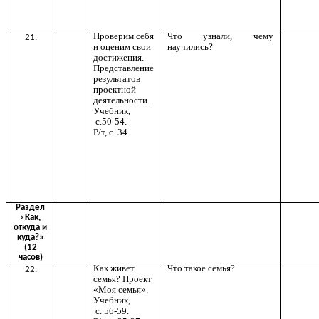
Проверим себя
Что узнали, чему
21.
и оценим свои
научились?
достижения.
Представление
результатов
проектной
деятельности.
Учебник,
с.50-54.
Р/т, с. 34
Раздел
«Как,
откуда и
куда?»
(12
часов)
Как живет
Что такое семья?
22.
семья? Проект
«Моя семья».
Учебник,
с. 56-59.