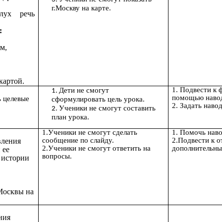
г.Москву на карте.
лух речь
:
м,
картой.
1. Подвести к 
Дети не смогут
помощью наво
ь целевые
сформулировать цель урока.
2. Задать наво
Ученики не смогут составить
план урока.
1.Ученики не смогут сделать
1. Помочь нав
сообщение по слайду.
2.Подвести к о
вления
2.Ученики не смогут ответить на
дополнительны
 ее
вопросы.
 истории
Москвы на
ния