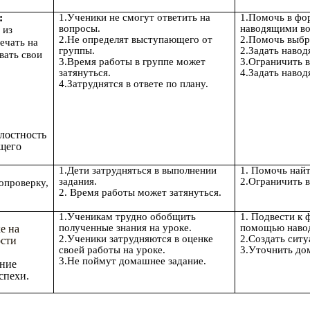
:
1.Ученики не смогут ответить на
1.Помочь в фо
вопросы.
наводящими во
 из
2.Не определят выступающего от
2.Помочь выбр
ечать на
группы.
2.Задать наво
вать свои
3.Время работы в группе может
3.Ограничить 
затянуться.
4.Задать наво
4.Затруднятся в ответе по плану.
елостность
щего
1.Дети затрудняться в выполнении
1. Помочь найт
задания.
2.Ограничить 
проверку,
2. Время работы может затянуться.
1.Ученикам трудно обобщить
1. Подвести к 
полученные знания на уроке.
помощью наво
е на
2.Ученики затрудняются в оценке
2.Создать ситу
ости
своей работы на уроке.
3.Уточнить до
3.Не поймут домашнее задание.
ние
спехи.