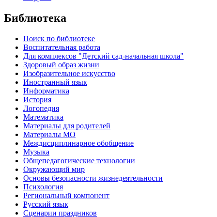
Библиотека
Поиск по библиотеке
Воспитательная работа
Для комплексов "Детский сад-начальная школа"
Здоровый образ жизни
Изобразительное искусство
Иностранный язык
Информатика
История
Логопедия
Математика
Материалы для родителей
Материалы МО
Междисциплинарное обобщение
Музыка
Общепедагогические технологии
Окружающий мир
Основы безопасности жизнедеятельности
Психология
Региональный компонент
Русский язык
Сценарии праздников