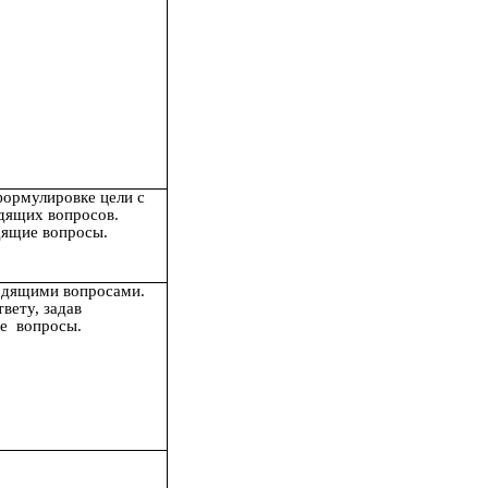
формулировке цели с
дящих вопросов.
дящие вопросы.
одящими вопросами.
твету, задав
е вопросы.