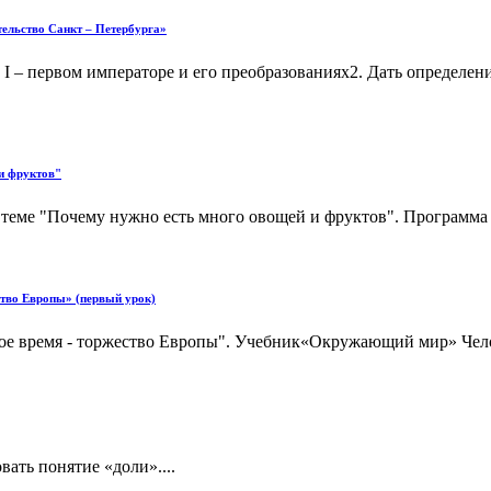
ельство Санкт – Петербурга»
 I – первом императоре и его преобразованиях2. Дать определе
и фруктов"
теме "Почему нужно есть много овощей и фруктов". Программа 
ство Европы» (первый урок)
вое время - торжество Европы". Учебник«Окружающий мир» Чело
ать понятие «доли»....