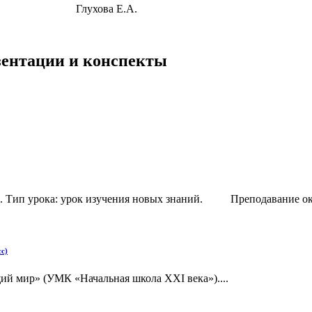
ова Е.А.
езентации и конспекты
. Тип урока: урок изучения новых знаний. Преподавание окр
сс)
ий мир» (УМК «Начальная школа XXI века»)....