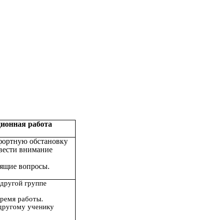
ионная работа
фортную обстановку
евести внимание
дящие вопросы.
 другой группе
время работы.
другому ученику