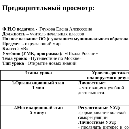
Предварительный просмотр:
Ф.И.О педагога -
Глухова Елена Алексеевна
Должность
– учитель начальных классов
Полное название ОО (с указанием муниципального образов
Предмет
- окружающий мир
Класс:
2 «В»
Учебник (УМК, программа):
«Школа России»
Тема урока:
«Путешествие по Москве»
Тип урока
- Открытие новых знаний
Этапы урока
Уровень достиже
планируемого резул
1.Организационный этап
Личностные:
1 мин
- мотивация к учебной
деятельности.
2.Мотивационный этап
Регулятивные УУД:
5 минут
-формирование волевой
саморегуляции
Личностные УУД:
- проявлять интерес к 