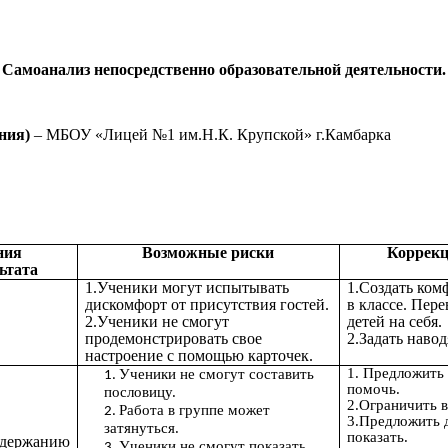
Самоанализ непосредственно образовательной деятельности.
ания)
– МБОУ «Лицей №1 им.Н.К. Крупской» г.Камбарка
ния
Возможные риски
Коррекц
ьтата
1.Ученики могут испытывать
1.Создать ком
дискомфорт от присутствия гостей.
в классе. Пер
2.Ученики не смогут
детей на себя.
продемонстрировать свое
2.Задать наво
настроение с помощью карточек.
1. Предложить
Ученики не смогут составить
помочь.
пословицу.
2.Ограничить 
Работа в группе может
3.Предложить 
затянуться.
показать.
содержанию
Ученики не смогут показать