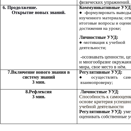
физических упражнений.
6. Продолжение.
Коммуникативные УУД
Открытие новых знаний.
-формулировать выводы
изученного материала; отв
итоговые вопросы и оцени
достижения на уроке;
Личностные УУД:
-мотивация к учебной
деятельности;
-осознавать ценности, ц
и многообразие окружаю
мира, свое место в нём.
7.Включение нового знания в
Регулятивные УУД:
систему знаний
осуществлять само
3 мин.
взаимопроверку;
8.Рефлексия
Личностные УУД
:
3 мин.
Способность к самооценк
основе критерия успешн
учебной деятельности
Регулятивные УУД:
уме
оценивать собственные у