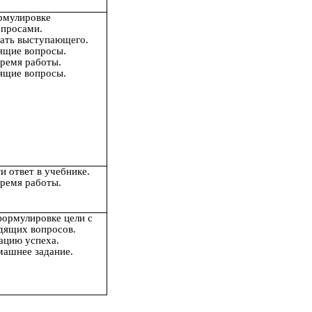
рмулировке
просами.
ать выступающего.
дящие вопросы.
время работы.
дящие вопросы.
и ответ в учебнике.
время работы.
формулировке цели с
дящих вопросов.
ацию успеха.
машнее задание.