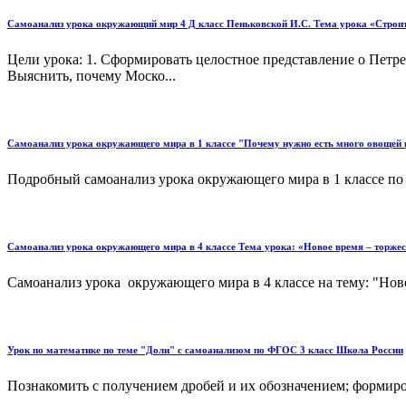
Самоанализ урока окружающий мир 4 Д класс Пеньковской И.С. Тема урока «Строит
Цели урока: 1. Сформировать целостное представление о Петре
Выяснить, почему Моско...
Самоанализ урока окружающего мира в 1 классе "Почему нужно есть много овощей 
Подробный самоанализ урока окружающего мира в 1 классе по 
Самоанализ урока окружающего мира в 4 классе Тема урока: «Новое время – торже
Самоанализ урока окружающего мира в 4 классе на тему: "Но
Урок по математике по теме "Доли" с самоанализом по ФГОС 3 класс Школа России
Познакомить с получением дробей и их обозначением; формиров