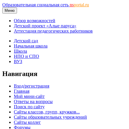
Образовательная социальная сеть
ns
portal.ru
Меню
Обзор возможностей
Детский проект «Алые паруса»
Аттестация педагогических работников
Детский сад
Начальная школа
Школа
НПО и СПО
ВУЗ
Навигация
Вход/регистрация
Главная
Мой мини-сайт
Ответы на вопросы
Поиск по сайту
Сайты классов, групп, кружков...
Сайты образовательных учреждений
Сайты коллег
Форумы