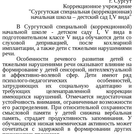
г. Сургут
Коррекционное учреждение
"Сургутская специальная (коррекционная)
начальная школа – дестский сад I,V вида"
В Сургутской специальной (коррекционной)
начальной школе - детском саду I, V вида в
подготовительном классе V вида обучаются дети со
слуховой депривацией, после кохлеарной
имплантации, а также дети с тяжелыми нарушениями
речи.
Особенности речевого развития детей с
тяжелыми нарушениями речи оказывают влияние на
формирование у детей сенсорной, интеллектуальной
и аффективно-волевой сфер. Дети имеют ряд
психолого-педагогических особенностей,
затрудняющих их социальную адаптацию и
требующих целенаправленной коррекции
имеющихся нарушений. Отмечается недостаточная
устойчивость внимания, ограниченные возможности
его распределения. При относительной сохранности
смысловой памяти у детей снижена вербальная
память, страдает продуктивность запоминания. У
обучающихся низкая мнемическая активность может
сочетаться с задержкой в формировании других