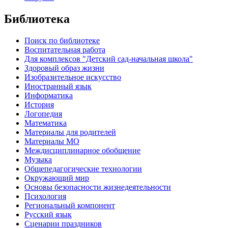
Библиотека
Поиск по библиотеке
Воспитательная работа
Для комплексов "Детский сад-начальная школа"
Здоровый образ жизни
Изобразительное искусство
Иностранный язык
Информатика
История
Логопедия
Математика
Материалы для родителей
Материалы МО
Междисциплинарное обобщение
Музыка
Общепедагогические технологии
Окружающий мир
Основы безопасности жизнедеятельности
Психология
Региональный компонент
Русский язык
Сценарии праздников