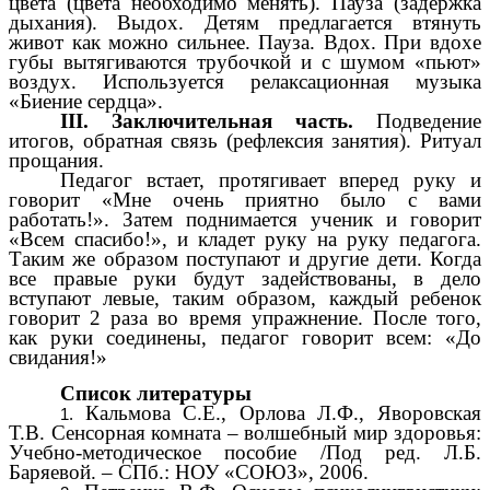
цвета (цвета необходимо менять). Пауза (задержка
дыхания). Выдох. Детям предлагается втянуть
живот как можно сильнее. Пауза. Вдох. При вдохе
губы вытягиваются трубочкой и с шумом «пьют»
воздух. Используется релаксационная музыка
«Биение сердца».
III. Заключительная часть.
Подведение
итогов, обратная связь (рефлексия занятия). Ритуал
прощания.
Педагог встает, протягивает вперед руку и
говорит «Мне очень приятно было с вами
работать!». Затем поднимается ученик и говорит
«Всем спасибо!», и кладет руку на руку педагога.
Таким же образом поступают и другие дети. Когда
все правые руки будут задействованы, в дело
вступают левые, таким образом, каждый ребенок
говорит 2 раза во время упражнение. После того,
как руки соединены, педагог говорит всем: «До
свидания!»
Список литературы
Кальмова С.Е., Орлова Л.Ф., Яворовская
Т.В. Сенсорная комната – волшебный мир здоровья:
Учебно-методическое пособие /Под ред. Л.Б.
Баряевой. – СПб.: НОУ «СОЮЗ», 2006.