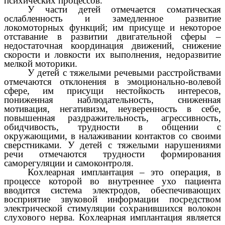
психических процессов.
У части детей отмечается соматическая
ослабленность и замедленное развитие
локомоторных функций; им присуще и некоторое
отставание в развитии двигательной сферы –
недостаточная координация движений, снижение
скорости и ловкости их выполнения, недоразвитие
мелкой моторики.
У детей с тяжелыми речевыми расстройствами
отмечаются отклонения в эмоционально-волевой
сфере, им присущи нестойкость интересов,
пониженная наблюдательность, сниженная
мотивация, негативизм, неуверенность в себе,
повышенная раздражительность, агрессивность,
обидчивость, трудности в общении с
окружающими, в налаживании контактов со своими
сверстниками. У детей с тяжелыми нарушениями
речи отмечаются трудности формирования
саморегуляции и самоконтроля.
Кохлеарная имплантация – это операция, в
процессе которой во внутреннее ухо пациента
вводится система электродов, обеспечивающих
восприятие звуковой информации посредством
электрической стимуляции сохранившихся волокон
слухового нерва. Кохлеарная имплантация является