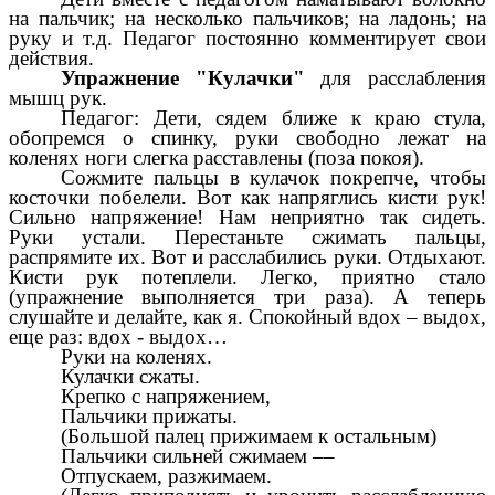
на пальчик; на несколько пальчиков; на ладонь; на
руку и т.д. Педагог постоянно комментирует свои
действия.
Упражнение "Кулачки"
для расслабления
мышц рук.
Педагог: Дети, сядем ближе к краю стула,
обопремся о спинку, руки свободно лежат на
коленях ноги слегка расставлены (поза покоя).
Сожмите пальцы в кулачок покрепче, чтобы
косточки побелели. Вот как напряглись кисти рук!
Сильно напряжение! Нам неприятно так сидеть.
Руки устали. Перестаньте сжимать пальцы,
распрямите их. Вот и расслабились руки. Отдыхают.
Кисти рук потеплели. Легко, приятно стало
(упражнение выполняется три раза). А теперь
слушайте и делайте, как я. Спокойный вдох – выдох,
еще раз: вдох - выдох…
Руки на коленях.
Кулачки сжаты.
Крепко с напряжением,
Пальчики прижаты.
(Большой палец прижимаем к остальным)
Пальчики сильней сжимаем ––
Отпускаем, разжимаем.