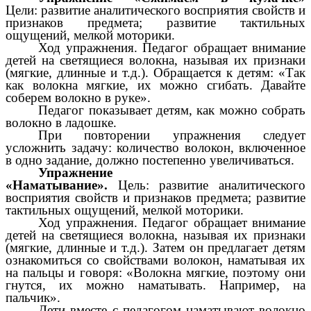
Цели:
развитие аналитического восприятия свойств и
признаков предмета; развитие тактильных
ощущений, мелкой моторики.
Ход упражнения.
Педагог обращает внимание
детей на светящиеся волокна, называя их признаки
(
мягкие, длинные
и т.д.). Обращается к детям: «Так
как волокна мягкие, их можно сгибать. Давайте
соберем волокно в руке».
Педагог показывает детям, как можно собрать
волокно в ладошке.
При повторении упражнения следует
усложнить задачу: количество волокон, включенное
в одно задание, должно постепенно увеличиваться.
Упражнение
«Наматывание».
Цель:
развитие аналитического
восприятия свойств и признаков предмета; развитие
тактильных ощущений, мелкой моторики.
Ход упражнения.
Педагог обращает внимание
детей на светящиеся волокна, называя их признаки
(
мягкие
,
длинные
и т.д.). Затем он предлагает детям
ознакомиться со свойствами волокон, наматывая их
на пальцы и говоря: «Волокна мягкие, поэтому они
гнутся, их можно наматывать. Например, на
пальчик».
Дети вместе с педагогом наматывают волокно