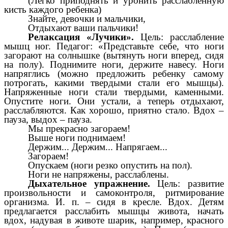
(Легко приподнять и уронить расслабленную
кисть каждого ребенка)
Знайте, девочки и мальчики,
Отдыхают ваши пальчики!
Релаксация «Лучики».
Цель: расслабление
мышц ног. Педагог: «Представьте себе, что ноги
загорают на солнышке (вытянуть ноги вперед, сидя
на полу). Поднимите ноги, держите навесу. Ноги
напряглись (можно предложить ребенку самому
потрогать, какими твердыми стали его мышцы).
Напряженные ноги стали твердыми, каменными.
Опустите ноги. Они устали, а теперь отдыхают,
расслабляются. Как хорошо, приятно стало. Вдох –
пауза, выдох – пауза.
Мы прекрасно загораем!
Выше ноги поднимаем!
Держим... Держим... Напрягаем...
Загораем!
Опускаем (ноги резко опустить на пол).
Ноги не напряжены, расслаблены.
Дыхательное упражнение.
Цель: развитие
произвольности и самоконтроля, ритмирование
организма. И. п. – сидя в кресле. Вдох. Детям
предлагается расслабить мышцы живота, начать
вдох, надувая в животе шарик, например, красного