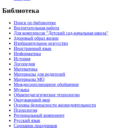
Библиотека
Поиск по библиотеке
Воспитательная работа
Для комплексов "Детский сад-начальная школа"
Здоровый образ жизни
Изобразительное искусство
Иностранный язык
Информатика
История
Логопедия
Математика
Материалы для родителей
Материалы МО
Междисциплинарное обобщение
Музыка
Общепедагогические технологии
Окружающий мир
Основы безопасности жизнедеятельности
Психология
Региональный компонент
Русский язык
Сценарии праздников