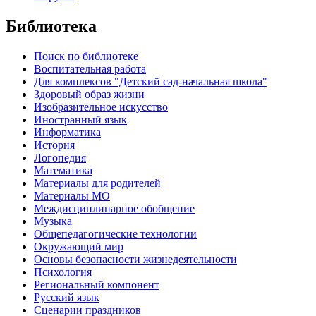
Библиотека
Поиск по библиотеке
Воспитательная работа
Для комплексов "Детский сад-начальная школа"
Здоровый образ жизни
Изобразительное искусство
Иностранный язык
Информатика
История
Логопедия
Математика
Материалы для родителей
Материалы МО
Междисциплинарное обобщение
Музыка
Общепедагогические технологии
Окружающий мир
Основы безопасности жизнедеятельности
Психология
Региональный компонент
Русский язык
Сценарии праздников