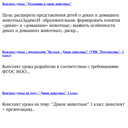
Конспект урока "Домашние и дикие животные"
Цель: расширить представления детей о диких и домашних
животныхЗадачи:Ø образовательная- формировать понятия
«дикие» и «домашние» животные;- выявить особенности
диких и домашних животных;- раскр...
Конспект урока + презентация "Коллаж - Дикие животные" (УМК "Перспектива", 1
класс)
Конспект урока разработан в соответствии с требованиями
ФГОС НОО...
Конспект урока на тему: "Дикие животные" 1 класс
Конспект урока на тему: "Дикие животные" 1 класс (конспект
+ презентация)...