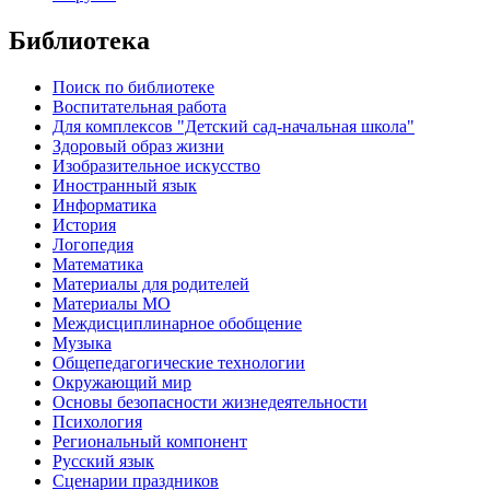
Библиотека
Поиск по библиотеке
Воспитательная работа
Для комплексов "Детский сад-начальная школа"
Здоровый образ жизни
Изобразительное искусство
Иностранный язык
Информатика
История
Логопедия
Математика
Материалы для родителей
Материалы МО
Междисциплинарное обобщение
Музыка
Общепедагогические технологии
Окружающий мир
Основы безопасности жизнедеятельности
Психология
Региональный компонент
Русский язык
Сценарии праздников