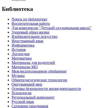
Библиотека
Поиск по библиотеке
Воспитательная работа
Для комплексов "Детский сад-начальная школа"
Здоровый образ жизни
Изобразительное искусство
Иностранный язык
Информатика
История
Логопедия
Математика
Материалы для родителей
Материалы МО
Междисциплинарное обобщение
Музыка
Общепедагогические технологии
Окружающий мир
Основы безопасности жизнедеятельности
Психология
Региональный компонент
Русский язык
Сценарии праздников