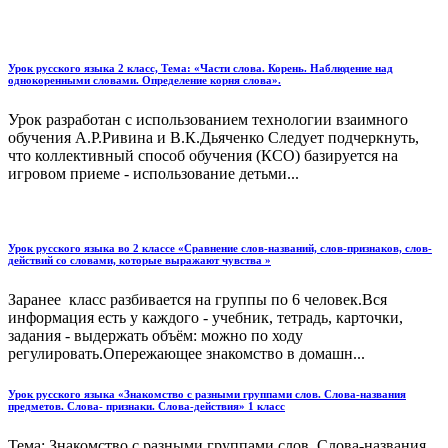
Урок русского языка 2 класс, Тема: «Части слова. Корень. Наблюдение над
однокоренными словами. Определение корня слова».
Урок разработан с использованием технологии взаимного
обучения А.Р.Ривина и В.К.Дьяченко Следует подчеркнуть,
что коллективный способ обучения (КСО) базируется на
игровом приеме - использование детьми...
Урок русского языка во 2 классе «Сравнение слов-названий, слов-признаков, слов-
действий со словами, которые выражают чувства »
Заранее класс разбивается на группы по 6 человек.Вся
информация есть у каждого - учебник, тетрадь, карточки,
задания - выдержать объём: можно по ходу
регулировать.Опережающее знакомство в домашн...
Урок русского языка «Знакомство с разными группами слов. Слова-названия
предметов. Слова- признаки. Слова-действия» 1 класс
Тема: Знакомство с разными группами слов. Слова-названия