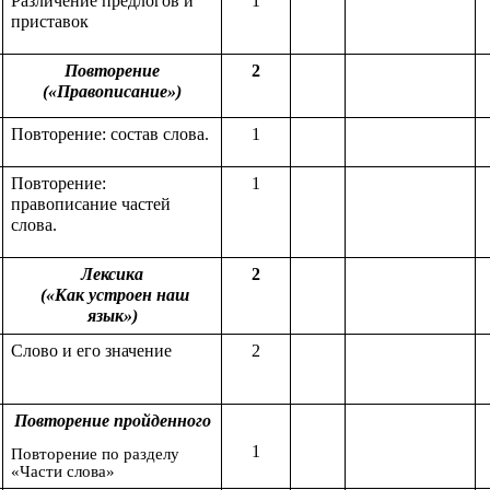
Различение предлогов и
1
приставок
Повторение
2
(«Правописание»)
Повторение: состав слова.
1
Повторение:
1
правописание частей
слова.
Лексика
2
(«Как устроен наш
язык»)
Слово и его значение
2
Повторение пройденного
1
Повторение по разделу
«Части слова»