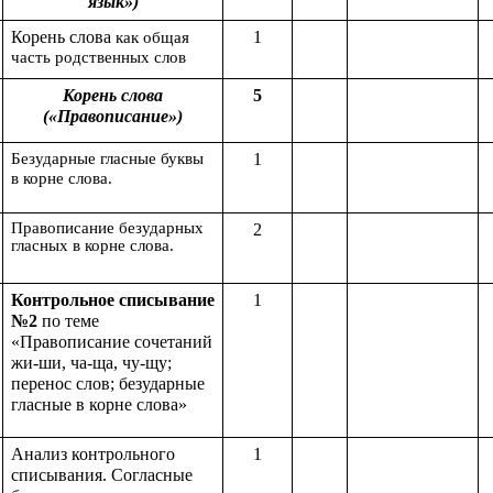
язык»)
Корень слова
1
как общая
часть родственных слов
Корень слова
5
(«Правописание»)
Безударные гласные буквы
1
в корне слова.
Правописание безударных
2
гласных в корне слова.
Контрольное списывание
1
№2
по теме
«Правописание сочетаний
жи-ши, ча-ща, чу-щу;
перенос слов; безударные
гласные в корне слова»
Анализ контрольного
1
списывания. Согласные