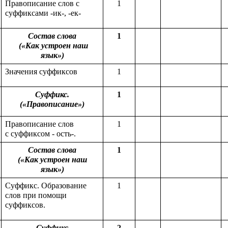
Правописание слов с
1
суффиксами -ик-, -ек-
Состав слова
1
(«Как устроен наш
язык»)
Значения суффиксов
1
Суффикс.
1
(«Правописание»)
Правописание слов
1
с суффиксом - ость-.
Состав слова
1
(«Как устроен наш
язык»)
Суффикс. Образование
1
слов при помощи
суффиксов.
Суффикс
2