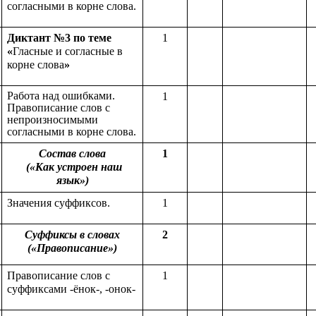
согласными в корне слова.
Диктант №3 по теме
1
«
Гласные и согласные в
корне слова
»
Работа над ошибками.
1
Правописание слов с
непроизносимыми
согласными в корне слова.
Состав слова
1
(«Как устроен наш
язык»)
Значения суффиксов.
1
Суффиксы в словах
2
(«Правописание»)
Правописание слов с
1
суффиксами -ёнок-, -онок-