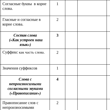
Согласные буквы в корне
1
слова.
Гласные и согласные в
2
корне слова.
Состав слова
3
(«Как устроен наш
язык»)
Суффикс
как часть слова.
2
Значения суффиксов
1
Слова с
4
непроизносимыми
согласными звуками
(«Правописание»)
Правописание слов с
2
непроизносимыми