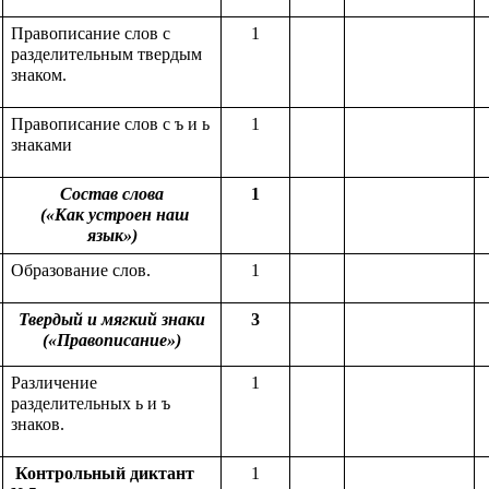
Правописание слов с
1
разделительным твердым
знаком.
Правописание слов с ъ и ь
1
знаками
Состав слова
1
(«Как устроен наш
язык»)
Образование слов.
1
Твердый и мягкий знаки
3
(«Правописание»)
Различение
1
разделительных ь и ъ
знаков.
Контрольный диктант
1