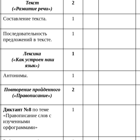
Текст
2
(«Развитие речи»)
Составление текста.
1
Последовательность
1
предложений в тексте.
Лексика
1
(«Как устроен наш
язык»)
Антонимы.
1
Повторение пройденного
2
(«Правописание»)
Диктант №8
по теме
1
«Правописание слов с
изученными
орфограммами»