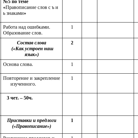
№5 по теме
«
Правописание слов с ъ и
ь знаками
»
Работа над ошибками.
1
Образование слов.
Состав слова
2
(«Как устроен наш
язык»)
Основа слова.
1
Повторение и закрепление
1
изученного.
3 чет. – 50ч.
Приставки и предлоги
1
(«Правописание»)