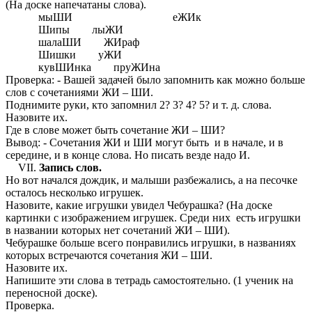
(На доске напечатаны слова).
мыШИ еЖИк
Шипы лыЖИ
шалаШИ ЖИраф
Шишки уЖИ
кувШИнка пруЖИна
Проверка: - Вашей задачей было запомнить как можно больше
слов с сочетаниями ЖИ – ШИ.
Поднимите руки, кто запомнил 2? 3? 4? 5? и т. д. слова.
Назовите их.
Где в слове может быть сочетание ЖИ – ШИ?
Вывод: - Сочетания ЖИ и ШИ могут быть и в начале, и в
середине, и в конце слова. Но писать везде надо И.
Запись слов.
Но вот начался дождик, и малыши разбежались, а на песочке
осталось несколько игрушек.
Назовите, какие игрушки увидел Чебурашка? (На доске
картинки с изображением игрушек. Среди них есть игрушки
в названии которых нет сочетаний ЖИ – ШИ).
Чебурашке больше всего понравились игрушки, в названиях
которых встречаются сочетания ЖИ – ШИ.
Назовите их.
Напишите эти слова в тетрадь самостоятельно. (1 ученик на
переносной доске).
Проверка.