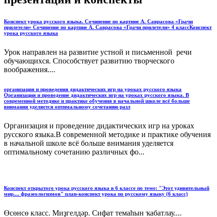
Конспект урока русского языка. Сочинение по картине А. Саврасова «Грачи
прилетели» Сочинение по картине А. Саврасова «Грачи прилетели» 4 классКонспект
урока русского языка
Урок направлен на развитие устной и письменной речи
обучающихся. Способствует развитию творческого
воображения....
организация и проведения дидактических игр на уроках русского языка
Организация и проведение дидактических игр на уроках русского языка. В
современной методике и практике обучения в начальной школе всё больше
внимания уделяется оптимальному сочетанию разл
Организация и проведение дидактических игр на уроках
русского языка.В современной методике и практике обучения
в начальной школе всё больше внимания уделяется
оптимальному сочетанию различных фо...
Конспект открытого урока русского языка в 6 классе по теме: "Этот удивительный
мир.... фразеологизмов" план-конспект урока по русскому языку (6 класс)
Өсөнсө класс. Миҙгелдәр. Сифат темаһын ҡабатлау....