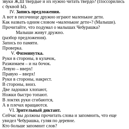
звуки Ж,Ш твердые и их нужно читать твердо? (Поссорились
с буквой Ы).
Запись предложения.
А вот в песочнице дружно играют маленькие дети.
Как назвать одним словом «маленькие дети»? (Малыши).
Прочитайте, что подумал о малышах Чебурашка?
Малыши живут дружно.
(разбор предложения).
Запись по памяти.
Проверка.
Физминутка.
Руки в стороны, в кулачок,
Разжимаем – и на бочок.
Левую – вверх!
Правую – вверх!
Руки в стороны, накрест.
В стороны, вниз.
Две ладошки хлопают,
Ножки быстро топают.
В локтях руки сгибаются,
А в плечах вращаются.
Зрительный диктант.
Сейчас вы должны прочитать слова и запомнить, что еще
увидел Чебурашка, гуляя по деревне.
Кто больше запомнит слов?