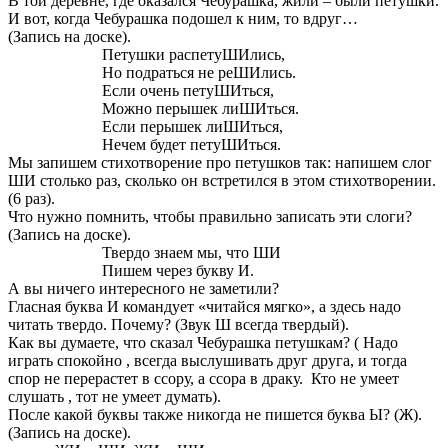
В той деревне, где оказался Чебурашка, жили – были петушки.
И вот, когда Чебурашка подошел к ним, то вдруг…
(Запись на доске).
Петушки распетуШИлись,
Но подраться не реШИлись.
Если очень петуШИться,
Можно перышек лиШИться.
Если перышек лиШИться,
Нечем будет петуШИться.
Мы запишем стихотворение про петушков так: напишем слог
ШИ столько раз, сколько он встретился в этом стихотворении.
(6 раз).
Что нужно помнить, чтобы правильно записать эти слоги?
(Запись на доске).
Твердо знаем мы, что ШИ
Пишем через букву И.
А вы ничего интересного не заметили?
Гласная буква И командует «читайся мягко», а здесь надо
читать твердо. Почему? (Звук Ш всегда твердый).
Как вы думаете, что сказал Чебурашка петушкам? ( Надо
играть спокойно , всегда выслушивать друг друга, и тогда
спор не перерастет в ссору, а ссора в драку. Кто не умеет
слушать , тот не умеет думать).
После какой буквы также никогда не пишется буква Ы? (Ж).
(Запись на доске).