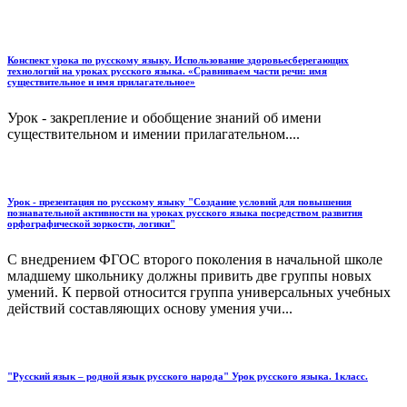
Конспект урока по русскому языку. Использование здоровьесберегающих
технологий на уроках русского языка. «Сравниваем части речи: имя
существительное и имя прилагательное»
Урок - закрепление и обобщение знаний об имени
существительном и имении прилагательном....
Урок - презентация по русскому языку "Cоздание условий для повышения
познавательной активности на уроках русского языка посредством развития
орфографической зоркости, логики"
С внедрением ФГОС второго поколения в начальной школе
младшему школьнику должны привить две группы новых
умений. К первой относится группа универсальных учебных
действий составляющих основу умения учи...
"Русский язык – родной язык русского народа" Урок русского языка. 1класс.