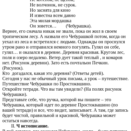
Не волчонок, не сурок.
Но заснята для кино
И известна всем давно
Эта милая мордашка
Он зовется… (Чебурашка).
Вернее, его сначала никак не звали, пока он жил в своем
тропическом лесу. А назвали его Чебурашкой потом, когда он
уехал из леса и встретился с людьми. Однажды он проснулся
утром рано и отправился немного погулять. Гулял он себе,
гулял… и оказался в деревне. Деревня красивая. Кругом лес,
поля и озеро недалеко. Ветер дует такой теплый , и комаров
нет. (Рисунок деревни). Зато есть почтальон Печкин.
(Рисунок).
Кто догадался, какая это деревня? (Ответы детей).
Сегодня у нас не обычный урок письма, а урок – путешествие.
Путешествие Чебурашки по Простоквшино.
Откройте тетради. Что вы там увидели? (На полях рисунок
Чебурашки).
Представьте себе, что ручка, которой вы пишите – это
Чебурашка, который идет по деревне Простоквашино (по
вашей тетради) и все, что видит, записывает. А там, где запись
будет чистой, правильной и красивой, Чебурашка может
остаться навсегда.
Ч истописание.