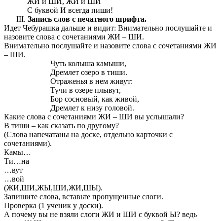
ЖИ и ШИ, ЖИ и ШИ
С буквой И всегда пиши!
Запись слов с печатного шрифта.
Идет Чебурашка дальше и видит: Внимательно послушайте и
назовите слова с сочетаниями ЖИ – ШИ.
Внимательно послушайте и назовите слова с сочетаниями ЖИ
– ШИ.
Чуть колыша камыши,
Дремлет озеро в тиши.
Отраженья в нем живут:
Тучи в озере плывут,
Бор сосновый, как живой,
Дремлет к низу головой.
Какие слова с сочетаниями ЖИ – ШИ вы услышали?
В тиши – как сказать по другому?
(Слова напечатаны на доске, отдельно карточки с
сочетаниями).
Камы…
Ти…на
…вут
…вой
(ЖИ,ШИ,ЖЫ,ШИ,ЖИ,ШЫ).
Запишите слова, вставьте пропущенные слоги.
Проверка (1 ученик у доски).
А почему вы не взяли слоги ЖИ и ШИ с буквой Ы? ведь