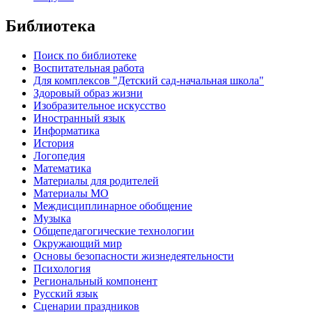
Библиотека
Поиск по библиотеке
Воспитательная работа
Для комплексов "Детский сад-начальная школа"
Здоровый образ жизни
Изобразительное искусство
Иностранный язык
Информатика
История
Логопедия
Математика
Материалы для родителей
Материалы МО
Междисциплинарное обобщение
Музыка
Общепедагогические технологии
Окружающий мир
Основы безопасности жизнедеятельности
Психология
Региональный компонент
Русский язык
Сценарии праздников