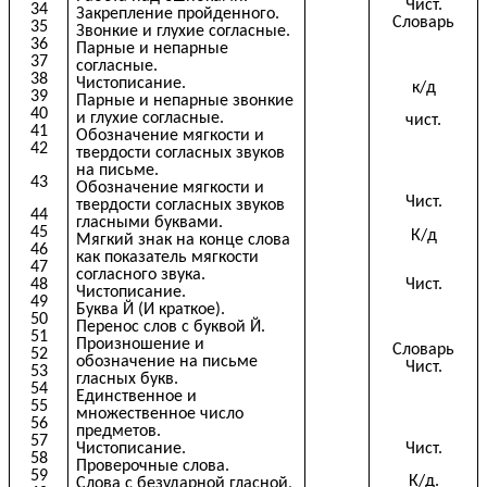
Чист.
34
Закрепление пройденного.
Словарь
35
Звонкие и глухие согласные.
36
Парные и непарные
37
согласные.
38
Чистописание.
к/д
39
Парные и непарные звонкие
40
и глухие согласные.
чист.
41
Обозначение мягкости и
42
твердости согласных звуков
на письме.
43
Обозначение мягкости и
Чист.
твердости согласных звуков
44
гласными буквами.
45
К/д
Мягкий знак на конце слова
46
как показатель мягкости
47
согласного звука.
Чист.
48
Чистописание.
49
Буква Й (И краткое).
50
Перенос слов с буквой Й.
51
Произношение и
Словарь
52
обозначение на письме
Чист.
53
гласных букв.
54
Единственное и
55
множественное число
56
предметов.
57
Чист.
Чистописание.
58
Проверочные слова.
59
К/д.
Слова с безударной гласной,