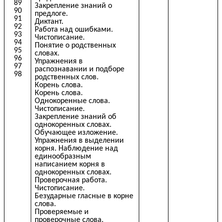
89
Закрепление знаний о
90
предлоге.
91
Диктант.
92
Работа над ошибками.
93
Чистописание.
94
Понятие о родственных
95
словах.
96
Упражнения в
97
распознавании и подборе
98
родственных слов.
Корень слова.
Корень слова.
Однокоренные слова.
Чистописание.
Закрепление знаний об
однокоренных словах.
Обучающее изложение.
Упражнения в выделении
корня. Наблюдение над
единообразным
написанием корня в
однокоренных словах.
Проверочная работа.
Чистописание.
Безударные гласные в корне
слова.
Проверяемые и
проверочные слова.