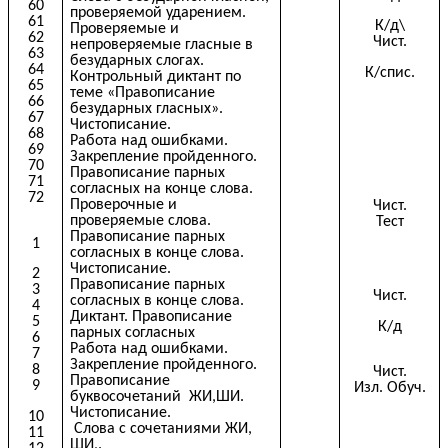
60
проверяемой ударением.
61
К/д\
Проверяемые и
62
Чист.
непроверяемые гласные в
63
безударных слогах.
64
К/спис.
Контрольный диктант по
65
теме «Правописание
66
безударных гласных».
67
Чистописание.
68
Работа над ошибками.
69
Закрепление пройденного.
70
Правописание парных
71
согласных на конце слова.
72
Проверочные и
Чист.
проверяемые слова.
Тест
Правописание парных
1
согласных в конце слова.
Чистописание.
2
Правописание парных
3
Чист.
согласных в конце слова.
4
Диктант. Правописание
5
К/д
парных согласных
6
Работа над ошибками.
7
Закрепление пройденного.
8
Чист.
Правописание
9
Изл. Обуч.
буквосочетаний ЖИ,ШИ.
Чистописание.
10
Слова с сочетаниями ЖИ,
11
ШИ,.