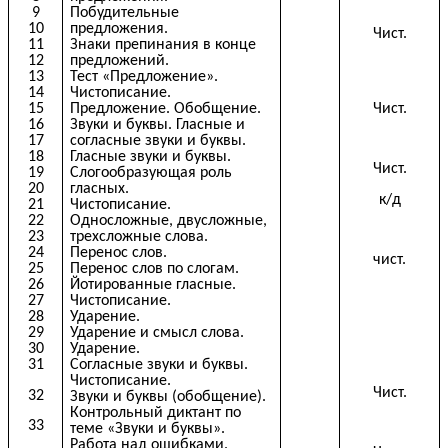
9
Побудительные
10
предложения.
Чист.
11
Знаки препинания в конце
12
предложений.
13
Тест «Предложение».
14
Чистописание.
Чист.
15
Предложение. Обобщение.
16
Звуки и буквы. Гласные и
17
согласные звуки и буквы.
18
Гласные звуки и буквы.
Чист.
19
Слогообразующая роль
20
гласных.
к/д
21
Чистописание.
22
Односложные, двусложные,
23
трехсложные слова.
24
Перенос слов.
чист.
25
Перенос слов по слогам.
26
Йотированные гласные.
27
Чистописание.
28
Ударение.
29
Ударение и смысл слова.
30
Ударение.
31
Согласные звуки и буквы.
Чистописание.
Чист.
32
Звуки и буквы (обобщение).
Контрольный диктант по
33
теме «Звуки и буквы».
Работа над ошибками.