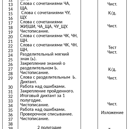
12
Слова с сочетаниями ЧА,
Чист.
13
ЩА.
14
Слова с сочетаниями ЧУ,
К/д.
15
ЩУ.
16
Слова с сочетаниями
17
Чист.
ЖИ)ШИ, ЧА_ЩА, ЧУ_ЩУ.
18
Чистописание.
19
Слова с сочетаниями ЧК, ЧН,
20
ЩН.
21
Слова с сочетаниями ЧК, ЧН,
22
Тест
ЩН,
23
Чист.
Разделительный мягкий
24
знак (ь).
25
Закрепление знаний о
26
разделительном Ь.
27
К/д.
Чистописание.
28
Слова с разделительным Ь.
Чист.
29
Диктант.
Работа над ошибками.
30
Закрепление пройденного.
31
Итоговый диктант за 1
32
полугодие.
33
Чист.
Чистописание.
34
Работа над ошибками.
35
Изложение
Проверочное списывание.
36
Чистописание.
37
38
2 полугодие
39