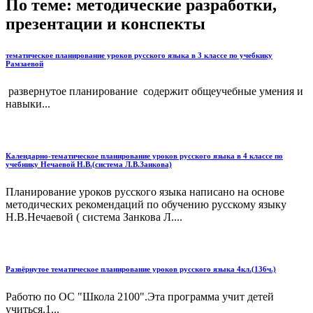
По теме: методические разработки,
презентации и конспекты
тематическое планирование уроков русского языка в 3 классе по учебкику
Рамзаевой
развернутое планирование содержит общеучебные умения и
навыки...
Календарно-тематическое планирование уроков русского языка в 4 классе по
учебнику Нечаевой Н.В.(система Л.В.Занкова)
Планирование уроков русского языка написано на основе
методических рекомендаций по обучению русскому языку
Н.В.Нечаевой ( система Занкова Л....
Развёрнутое тематическое планирование уроков русского языка 4кл.(136ч.)
Работю по ОС "Школа 2100".Эта программа учит детей
учиться.1...