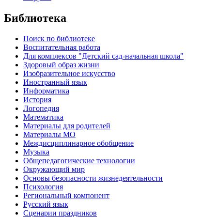
Библиотека
Поиск по библиотеке
Воспитательная работа
Для комплексов "Детский сад-начальная школа"
Здоровый образ жизни
Изобразительное искусство
Иностранный язык
Информатика
История
Логопедия
Математика
Материалы для родителей
Материалы МО
Междисциплинарное обобщение
Музыка
Общепедагогические технологии
Окружающий мир
Основы безопасности жизнедеятельности
Психология
Региональный компонент
Русский язык
Сценарии праздников