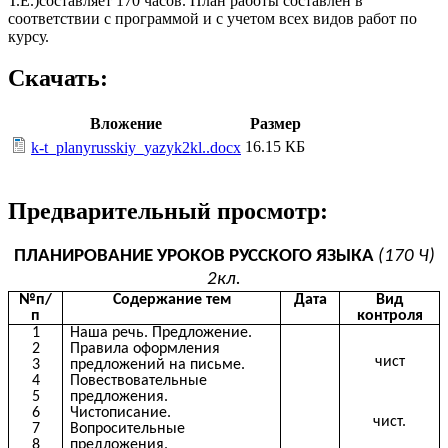
Т.Е.)составляет 170 часов. План работы составлен в
соответствии с программой и с учетом всех видов работ по
курсу.
Скачать:
Вложение
Размер
16.15 КБ
k-t_planyrusskiy_yazyk2kl..docx
Предварительный просмотр:
ПЛАНИРОВАНИЕ УРОКОВ РУССКОГО ЯЗЫКА
(170 Ч)
2кл.
№п/
Содержание тем
Дата
Вид
п
контроля
1
Наша речь. Предложение.
2
Правила оформления
чист
3
предложений на письме.
4
Повествовательные
5
предложения.
6
Чистописание.
чист.
7
Вопросительные
8
предложения.