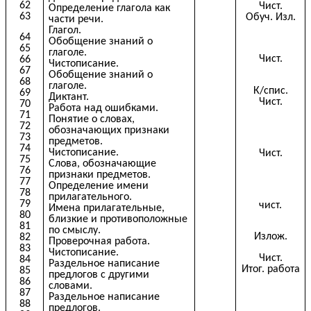
62
Чист.
Определение глагола как
63
Обуч. Изл.
части речи.
Глагол.
64
Обобщение знаний о
65
глаголе.
Чист.
66
Чистописание.
67
Обобщение знаний о
68
глаголе.
К/спис.
69
Диктант.
Чист.
70
Работа над ошибками.
71
Понятие о словах,
72
обозначающих признаки
73
предметов.
74
Чистописание.
Чист.
75
Слова, обозначающие
76
признаки предметов.
77
Определение имени
78
прилагательного.
79
чист.
Имена прилагательные,
80
близкие и противоположные
81
по смыслу.
Излож.
82
Проверочная работа.
83
Чистописание.
Чист.
84
Раздельное написание
Итог. работа
85
предлогов с другими
86
словами.
87
Раздельное написание
88
предлогов.