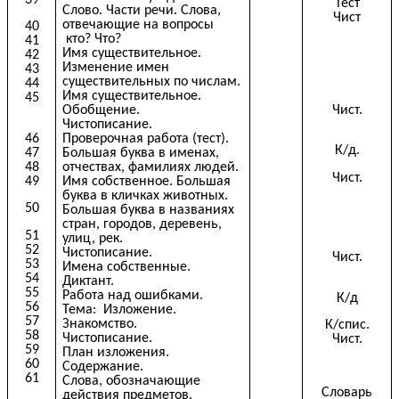
Тест
Слово. Части речи. Слова,
Чист
отвечающие на вопросы
40
кто? Что?
41
Имя существительное.
42
Изменение имен
43
существительных по числам.
44
Имя существительное.
45
Обобщение.
Чист.
Чистописание.
46
Проверочная работа (тест).
К/д.
47
Большая буква в именах,
48
отчествах, фамилиях людей.
Чист.
49
Имя собственное. Большая
буква в кличках животных.
50
Большая буква в названиях
стран, городов, деревень,
51
улиц, рек.
52
Чистописание.
Чист.
53
Имена собственные.
54
Диктант.
55
Работа над ошибками.
К/д
56
Тема: Изложение.
57
Знакомство.
К/спис.
58
Чистописание.
Чист.
59
План изложения.
60
Содержание.
61
Слова, обозначающие
Словарь
действия предметов.