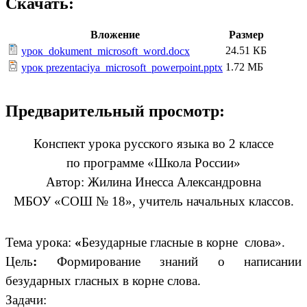
Скачать:
Вложение
Размер
24.51 КБ
урок_dokument_microsoft_word.docx
1.72 МБ
урок prezentaciya_microsoft_powerpoint.pptx
Предварительный просмотр:
Конспект урока русского языка во 2 классе
по программе «Школа России»
Автор: Жилина Инесса Александровна
МБОУ «СОШ № 18», учитель начальных классов.
Тема урока:
«
Безударные гласные в корне слова».
Цель
:
Формирование знаний о написании
безударных гласных в корне слова.
Задачи: