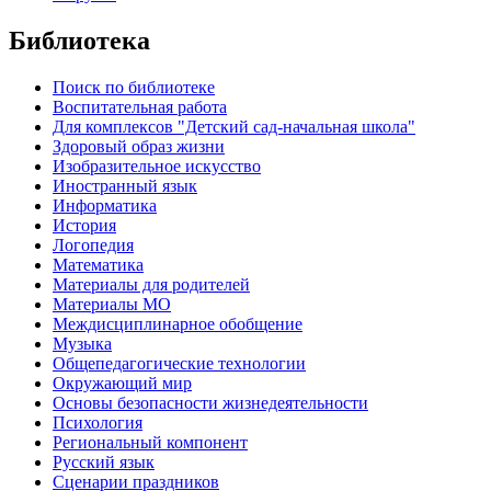
Библиотека
Поиск по библиотеке
Воспитательная работа
Для комплексов "Детский сад-начальная школа"
Здоровый образ жизни
Изобразительное искусство
Иностранный язык
Информатика
История
Логопедия
Математика
Материалы для родителей
Материалы МО
Междисциплинарное обобщение
Музыка
Общепедагогические технологии
Окружающий мир
Основы безопасности жизнедеятельности
Психология
Региональный компонент
Русский язык
Сценарии праздников