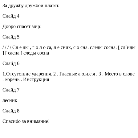
За дружбу дружбой платят.
Слайд 4
Добро спасёт мир!
Слайд 5
/ / / / Сл е ды , г о л о са, л е сник, с о сна. следы сосна. [ сл`иды
] [ сасна ] следы сосна
Слайд 6
1.Отсутствие ударения. 2 . Гласные а,о,и,е,я . 3 . Место в слове
- корень . Инструкция
Слайд 7
лесник
Слайд 8
Спасибо за внимание!