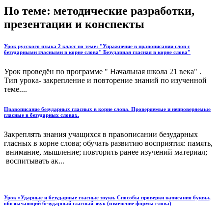
По теме: методические разработки,
презентации и конспекты
Урок русского языка 2 класс по теме: "Упражнение в правописании слов с
безударными гласными в корне слова" Безударная гласная в корне слова"
Урок проведён по программе " Начальная школа 21 века" .
Тип урока- закрепление и повторение знаний по изученной
теме....
Правописание безударных гласных в корне слова. Проверяемые и непроверяемые
гласные в безударных словах.
Закреплять знания учащихся в правописании безударных
гласных в корне слова; обучать развитию восприятия: память,
внимание, мышление; повторить ранее изучений материал;
воспитывать ак...
Урок «Ударные и безударные гласные звуки. Способы проверки написания буквы,
обозначающий безударный гласный звук (изменение формы слова)