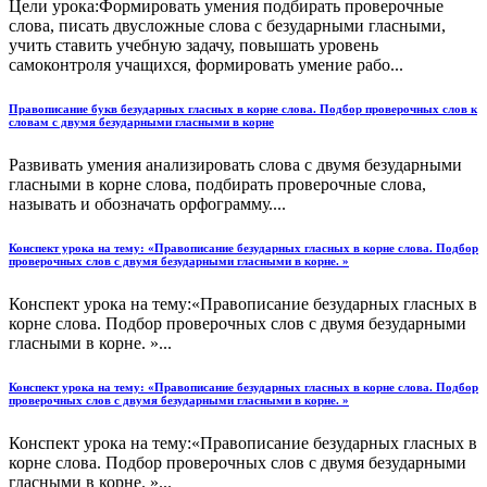
Цели урока:Формировать умения подбирать проверочные
слова, писать двусложные слова с безударными гласными,
учить ставить учебную задачу, повышать уровень
самоконтроля учащихся, формировать умение рабо...
Правописание букв безударных гласных в корне слова. Подбор проверочных слов к
словам с двумя безударными гласными в корне
Развивать умения анализировать слова с двумя безударными
гласными в корне слова, подбирать проверочные слова,
называть и обозначать орфограмму....
Конспект урока на тему: «Правописание безударных гласных в корне слова. Подбор
проверочных слов с двумя безударными гласными в корне. »
Конспект урока на тему:«Правописание безударных гласных в
корне слова. Подбор проверочных слов с двумя безударными
гласными в корне. »...
Конспект урока на тему: «Правописание безударных гласных в корне слова. Подбор
проверочных слов с двумя безударными гласными в корне. »
Конспект урока на тему:«Правописание безударных гласных в
корне слова. Подбор проверочных слов с двумя безударными
гласными в корне. »...