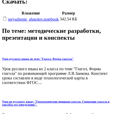
Скачать:
Вложение
Размер
342.54 КБ
spryazhenie_glagolov.notebook
По теме: методические разработки,
презентации и конспекты
Урок русского языка по теме "Глагол. Форма глагола"
Урок русского языка во 2 класса по теме "Глагол, Форма
глагола" по развивающей программе Л.В.Занкова. Конспект
урока составлен в виде технологической карты в
соответствии ФГОС....
Урок по русскому языку "Грамматические признаки глагола. Спряжение глагола и
способы его определения".