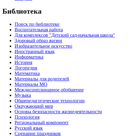
Библиотека
Поиск по библиотеке
Воспитательная работа
Для комплексов "Детский сад-начальная школа"
Здоровый образ жизни
Изобразительное искусство
Иностранный язык
Информатика
История
Логопедия
Математика
Материалы для родителей
Материалы МО
Междисциплинарное обобщение
Музыка
Общепедагогические технологии
Окружающий мир
Основы безопасности жизнедеятельности
Психология
Региональный компонент
Русский язык
Сценарии праздников