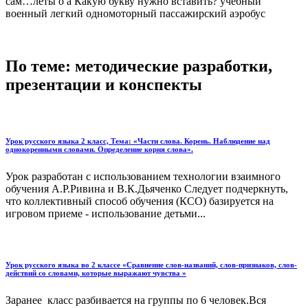
сам…лёты о а Какую букву нужно вставить? учебный
военный легкий одномоторный пассажирский аэробус
По теме: методические разработки,
презентации и конспекты
Урок русского языка 2 класс, Тема: «Части слова. Корень. Наблюдение над
однокоренными словами. Определение корня слова».
Урок разработан с использованием технологии взаимного
обучения А.Р.Ривина и В.К.Дьяченко Следует подчеркнуть,
что коллективный способ обучения (КСО) базируется на
игровом приеме - использование детьми...
Урок русского языка во 2 классе «Сравнение слов-названий, слов-признаков, слов-
действий со словами, которые выражают чувства »
Заранее класс разбивается на группы по 6 человек.Вся