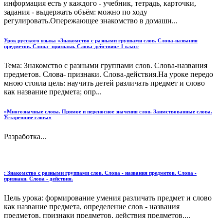
информация есть у каждого - учебник, тетрадь, карточки,
задания - выдержать объём: можно по ходу
регулировать.Опережающее знакомство в домашн...
Урок русского языка «Знакомство с разными группами слов. Слова-названия
предметов. Слова- признаки. Слова-действия» 1 класс
Тема: Знакомство с разными группами слов. Слова-названия
предметов. Слова- признаки. Слова-действия.На уроке передо
мною стояла цель: научить детей различать предмет и слово
как название предмета; опр...
«Многозначные слова. Прямое и переносное значения слов. Заимствованные слова.
Устаревшие слова»
Разработка...
: Знакомство с разными группами слов. Слова - названия предметов. Слова -
признаки. Слова - действия.
Цель урока: формирование умения различать предмет и слово
как название предмета, определение слов - названия
предметов, признаки предметов, действия предметов....