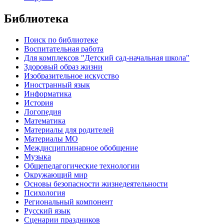
Библиотека
Поиск по библиотеке
Воспитательная работа
Для комплексов "Детский сад-начальная школа"
Здоровый образ жизни
Изобразительное искусство
Иностранный язык
Информатика
История
Логопедия
Математика
Материалы для родителей
Материалы МО
Междисциплинарное обобщение
Музыка
Общепедагогические технологии
Окружающий мир
Основы безопасности жизнедеятельности
Психология
Региональный компонент
Русский язык
Сценарии праздников