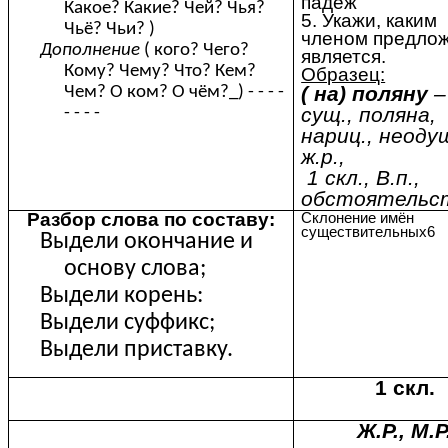
падеж
Какое? Какие? Чей? Чья?
5. Укажи, каким
Чьё? Чьи? )
членом предло
Дополнение
( кого? Чего?
является.
Кому? Чему? Что? Кем?
Образец:
( на) поляну
–
Чем? О ком? О чём?_) - - - -
сущ., поляна,
- - - -
нариц., неодуш
ж.р.,
1 скл., В.п.,
обстоятельст
Разбор слова по составу:
Склонение имён
существительных6
Выдели окончание и
основу слова;
Выдели корень:
Выдели суффикс;
Выдели приставку.
1 скл.
Ж.Р., М.Р