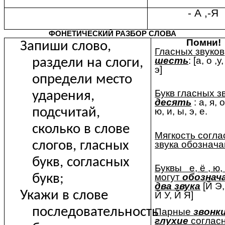
- А ,-Я
ФОНЕТИЧЕСКИЙ РАЗБОР СЛОВА
Помни!
Запиши слово,
Гласных звуков
шесть
: [а, о ,у
раздели на слоги,
э]
определи место
Букв гласных з
ударения,
десять
: а, я, о
подсчитай,
ю, и, ы, э, е.
сколько в слове
Мягкость согла
слогов, гласных
звука обознач
букв, согласных
Буквы е, ё , ю,
могут
обознач
букв;
два звука
[Й Э,
Укажи в слове
Й У, Й Я]
последовательность
Парные
звонки
глухие
соглас