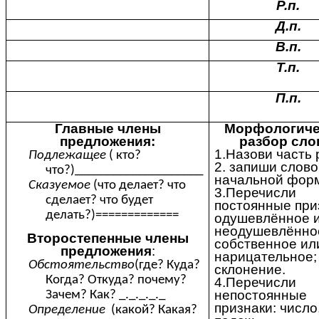
Р.п.
Д.п.
В.п.
Т.п.
П.п.
Главные члены
Морфологиче
предложения:
разбор сло
1.Назови часть 
Подлежащее
( кто?
2. запиши слово
что?)____________________
начальной фор
Сказуемое
(что делает? что
3.Перечисли
сделает? что будет
постоянные при
делать?)=============
одушевлённое 
неодушевлённо
Второстепенные члены
собственное ил
предложения
:
нарицательное;
Обстоятельство
(где? Куда?
склонение.
Когда? Откуда? почему?
4.Перечисли
непостоянные
Зачем? Как? _._._._._
признаки: число
Определение
(какой? Какая?