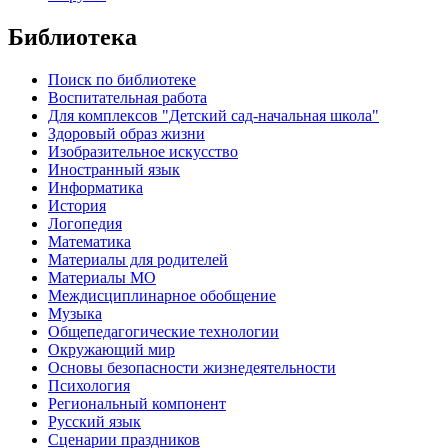
Библиотека
Поиск по библиотеке
Воспитательная работа
Для комплексов "Детский сад-начальная школа"
Здоровый образ жизни
Изобразительное искусство
Иностранный язык
Информатика
История
Логопедия
Математика
Материалы для родителей
Материалы МО
Междисциплинарное обобщение
Музыка
Общепедагогические технологии
Окружающий мир
Основы безопасности жизнедеятельности
Психология
Региональный компонент
Русский язык
Сценарии праздников