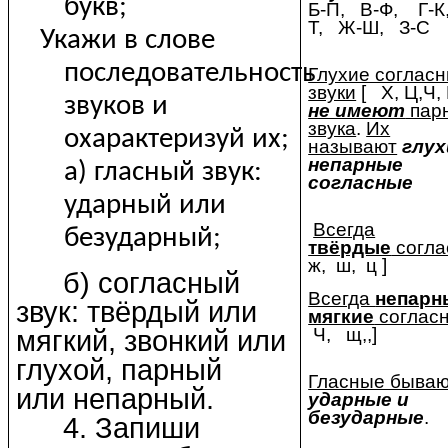
букв;
Б-П, В-Ф, Г-К
Т, Ж-Ш, З-С
Укажи в слове
последовательность
Глухие соглас
звуки
[ Х, Ц,
звуков и
не имеют
пар
звука
.
Их
охарактеризуй их;
называют
глух
непарные
а) гласный звук:
согласные
ударный или
Всегда
безударный;
твёрдые
согла
ж, ш, ц ]
б) согласный
Всегда
непарн
звук: твёрдый или
мягкие
соглас
Ч, щ,,]
мягкий, звонкий или
глухой, парный
Гласные быва
или непарный.
ударные и
безударные
.
4. Запиши