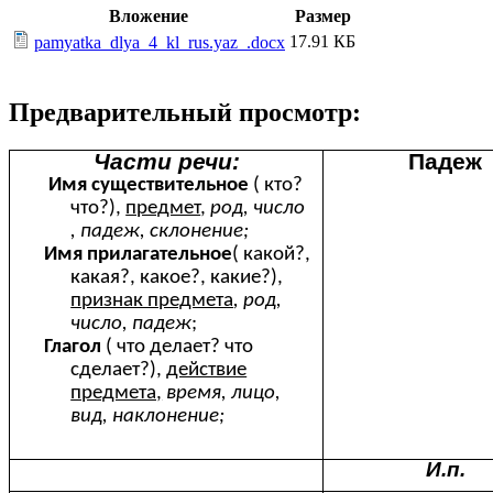
Вложение
Размер
17.91 КБ
pamyatka_dlya_4_kl_rus.yaz_.docx
Предварительный просмотр:
Части речи:
Падеж
Имя существительное
( кто?
что?),
предмет
,
род, число
, падеж, склонение;
Имя прилагательное
( какой?,
какая?, какое?, какие?),
признак предмета
, род,
число, падеж
;
Глагол
( что делает? что
сделает?),
действие
предмета,
время, лицо,
вид, наклонение;
И.п.