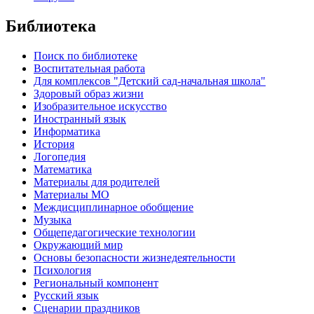
Библиотека
Поиск по библиотеке
Воспитательная работа
Для комплексов "Детский сад-начальная школа"
Здоровый образ жизни
Изобразительное искусство
Иностранный язык
Информатика
История
Логопедия
Математика
Материалы для родителей
Материалы МО
Междисциплинарное обобщение
Музыка
Общепедагогические технологии
Окружающий мир
Основы безопасности жизнедеятельности
Психология
Региональный компонент
Русский язык
Сценарии праздников