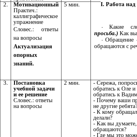
I. Работа на
2.
Мотивационный
5 мин.
Практич.:
каллиграфическое
упражнение
Какие сл
Словес.: ответы
просьба.)
Как вы 
на вопросы
Обращение -
обращаются с ре
Актуализация
опорных
знаний.
3.
Постановка
2 мин.
- Сережа, попрос
учебной задачи
обратись к Оле и
и ее решение
обратись к Вадим
Словес.: ответы
- Почему ваши п
на вопросы
не другие ребята
- К кому обращал
делали?
- Как вы думаете,
обращаются?
- Где мы это мож