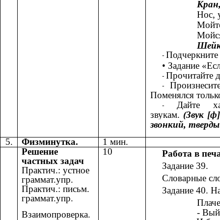
Кран
Нос,
Мойте
Мойс
Шейк
Подчеркните 
• Задание «Ес
Прочитайте 
Произнесит
Поменялся тольк
Дайте х
звукам.
(Звук [ф]
звонкий, тверды
5.
Физминутка.
1 мин.
Решение
10
Работа в печа
частных задач
Задание
39.
Практич.: устное
Словарные сло
граммат.упр.
Практич.: письм.
Задание
40. Н
граммат.упр.
Плаче
- Вый
Взаимопроверка.