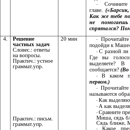
Сочинит
главе.
(«Барсик,
Как же тебе п
не помогаеш
спрятался? Пом
4.
Решение
20 мин
Прочитайте
частных задач
подойди к Маше
Словес.: ответы
С разной ли
на вопросы.
Где вы голосо
Практич.: устное
выделяете? В
граммат.упр.
сообщается?
(Во 
В каком п
первом.)
Прочитайт
называются обр
Как выделяю
А как выделя
Сравните пр
Миша, сядь 
Практич.: письм.
Сядь ближе, 
граммат.упр.
Какое пре