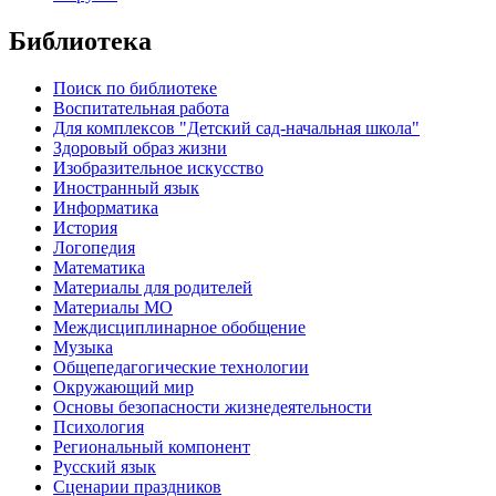
Библиотека
Поиск по библиотеке
Воспитательная работа
Для комплексов "Детский сад-начальная школа"
Здоровый образ жизни
Изобразительное искусство
Иностранный язык
Информатика
История
Логопедия
Математика
Материалы для родителей
Материалы МО
Междисциплинарное обобщение
Музыка
Общепедагогические технологии
Окружающий мир
Основы безопасности жизнедеятельности
Психология
Региональный компонент
Русский язык
Сценарии праздников