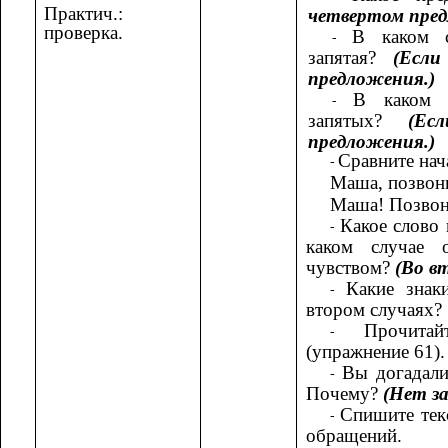
Практич.:
четвертом пред
проверка.
В каком с
запятая?
(Если 
предложения.)
В каком 
запятых?
(Если
предложения.)
Сравните нач
Маша, позвони
Маша! Позвон
Какое слово
каком случае 
чувством?
(Во вт
Какие знак
втором случаях?
Прочита
(упражнение 61).
Вы догадалис
Почему?
(Нет з
Спишите тек
обращений.