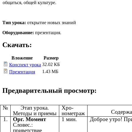
общаться, общей культуре.
Тип урока:
открытие новых знаний
Оборудование:
презентация.
Скачать:
Вложение
Размер
32.02 КБ
Конспект урока
1.43 МБ
Презентация
Предварительный просмотр:
№
Этап урока.
Хро-
Содержан
Методы и приемы
нометраж
1.
Орг. Момент
1 мин.
Доброе утро! Пр
Словес.:
приветствие