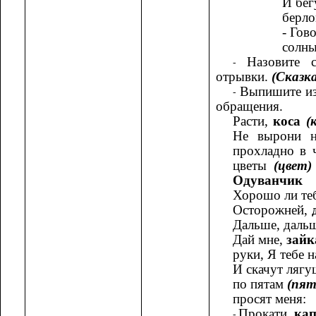
И бег
берло
- Гов
солны
Назовите 
отрывки.
(Сказка
Выпишите из 
обращения.
Расти,
коса
(к
Не вырони н
прохладно в 
цветы
(цвет)
Одуванчик 
Хорошо ли теб
Осторожней,
д
Дальше, дальш
Дай мне,
зайк
руки, Я тебе 
И скачут лягу
по пятам
(пят
просят меня:
Прокати,
кап