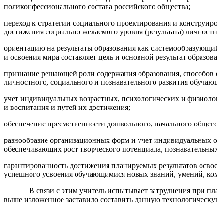
поликонфессионального состава российского общества;
переход к стратегии социального проектирования и конструир
достижения социально желаемого уровня (результата) личност
ориентацию на результаты образования как системообразующий
и освоения мира составляет цель и основной результат образов
признание решающей роли содержания образования, способов о
личностного, социального и познавательного развития обучаю
учет индивидуальных возрастных, психологических и физиолог
и воспитания и путей их достижения;
обеспечение преемственности дошкольного, начального общего,
разнообразие организационных форм и учет индивидуальных о
обеспечивающих рост творческого потенциала, познавательных
гарантированность достижения планируемых результатов освое
успешного усвоения обучающимися новых знаний, умений, ком
В связи с этим учитель испытывает затруднения при планир
выше изложенное заставило составить данную технологическую