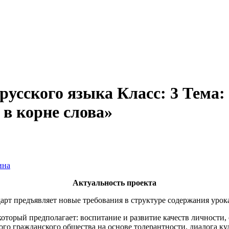
 русского языка Класс: 3 Тема
 в корне слова»
ина
Актуальность проекта
редъявляет новые требования в структуре содержания урока
который предполагает: воспитание и развитие качеств личност
го гражданского общества на основе толерантности, диалога ку