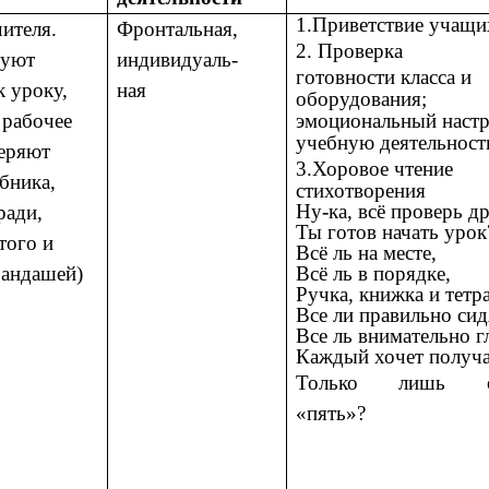
1.Приветствие учащи
ителя.
Фронтальная,
2. Проверка
руют
индивидуаль-
готовности класса и
к уроку,
ная
оборудования;
 рабочее
эмоциональный настр
учебную деятельност
веряют
3.Хоровое чтение
бника,
стихотворения
Ну
-
ка, всё проверь д
ради,
Ты готов начать урок
того и
Всё ль на месте,
рандашей)
Всё ль в порядке,
Ручка, книжка и тетр
Все ли правильно сид
Все ль внимательно г
Каждый хочет получа
Только лишь о
«пять»?