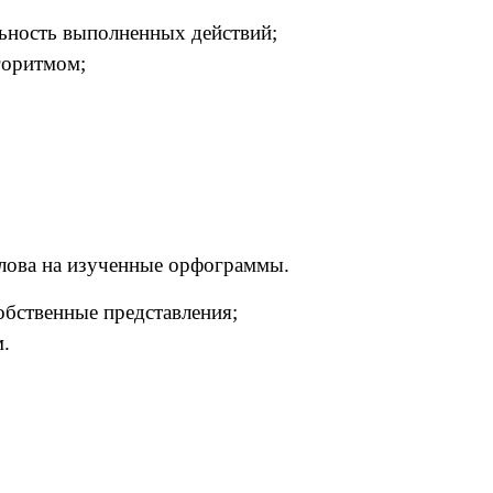
льность выполненных действий;
лгоритмом;
слова на изученные орфограммы.
обственные представления;
м.