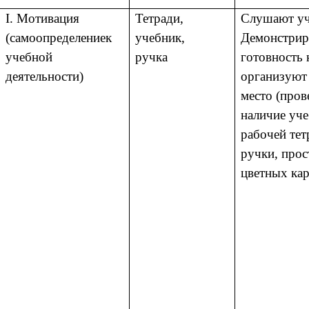
I. Мотивация
Тетради,
Слушают уч
(самоопределениек
учебник,
Демонстри
учебной
ручка
готовность 
деятельности)
организуют
место (про
наличие уче
рабочей тет
ручки, прос
цветных ка