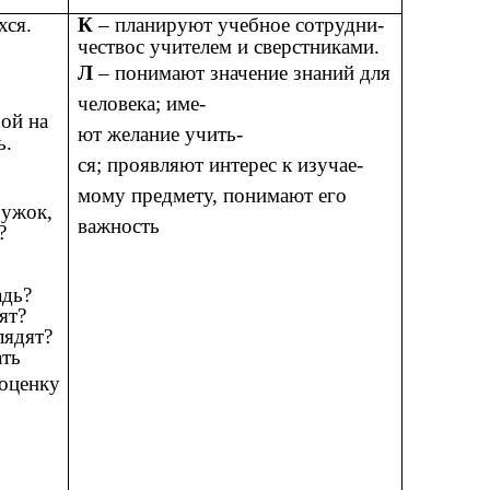
хся.
К
– планируют учебное сотрудни-
чествос учителем и сверстниками.
Л
– понимают значение знаний для
человека; име-
ой на
ют желание учить-
ь.
ся; проявляют интерес к изучае-
мому предмету, понимают его
ружок,
важность
?
адь?
ят?
лядят?
ть
ценку