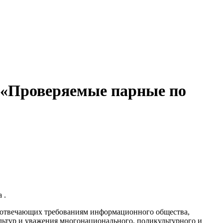
: «Проверяемые парные по
 .
и, отвечающих требованиям информационного общества,
льтур и уважения многонационального, поликультурного и