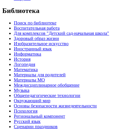
Библиотека
Поиск по библиотеке
Воспитательная работа
Для комплексов "Детский сад-начальная школа"
Здоровый образ жизни
Изобразительное искусство
Иностранный язык
Информатика
История
Логопедия
Математика
Материалы для родителей
Материалы МО
Междисциплинарное обобщение
Музыка
Общепедагогические технологии
Окружающий мир
Основы безопасности жизнедеятельности
Психология
Региональный компонент
Русский язык
Сценарии праздников