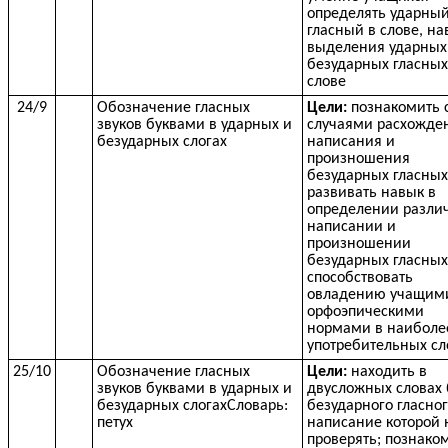
определять ударны
гласный в слове, на
выделения ударных
безударных гласных
слове
24/9
Обозначение гласных
Цели:
познакомить 
звуков буквами в ударных и
случаями расхожде
безударных слогах
написания и
произношения
безударных гласных
развивать навык в
определении разли
написании и
произношении
безударных гласных
способствовать
овладению учащим
орфоэпическими
нормами в наиболе
употребительных сл
25/10
Обозначение гласных
Цели:
находить в
звуков буквами в ударных и
двусложных словах 
безударных слогахСловарь:
безударного гласног
петух
написание которой 
проверять; познако