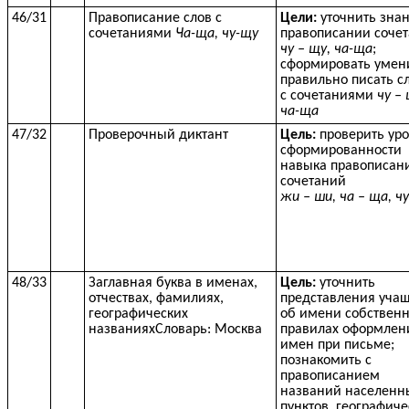
46/31
Правописание слов с
Цели:
уточнить знан
сочетаниями
Ча-ща, чу-щу
правописании соче
чу – щу, ча-ща
;
сформировать умен
правильно писать с
с сочетаниями
чу – 
ча-ща
47/32
Проверочный диктант
Цель:
проверить ур
сформированности
навыка правописан
сочетаний
жи – ши, ча – ща, ч
48/33
Заглавная буква в именах,
Цель:
уточнить
отчествах, фамилиях,
представления уча
географических
об имени собствен
названияхСловарь: Москва
правилах оформлен
имен при письме;
познакомить с
правописанием
названий населенн
пунктов, географиче