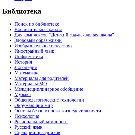
Библиотека
Поиск по библиотеке
Воспитательная работа
Для комплексов "Детский сад-начальная школа"
Здоровый образ жизни
Изобразительное искусство
Иностранный язык
Информатика
История
Логопедия
Математика
Материалы для родителей
Материалы МО
Междисциплинарное обобщение
Музыка
Общепедагогические технологии
Окружающий мир
Основы безопасности жизнедеятельности
Психология
Региональный компонент
Русский язык
Сценарии праздников