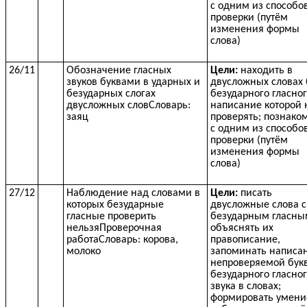
с одним из способо
проверки (путём
изменения формы
слова)
26/11
Обозначение гласных
Цели:
находить в
звуков буквами в ударных и
двусложных словах 
безударных слогах
безударного гласног
двусложных словСловарь:
написание которой 
заяц
проверять; познако
с одним из способо
проверки (путём
изменения формы
слова)
27/12
Наблюдение над словами в
Цели:
писать
которых безударные
двусложные слова с
гласные проверить
безударным гласны
нельзяПроверочная
объяснять их
работаСловарь: корова,
правописание,
молоко
запоминать написа
непроверяемой бук
безударного гласно
звука в словах;
формировать умени