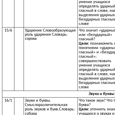
умение учащихся
определять ударны
гласный в слове, на
выделения ударных
безударных гласных
слове
15/6
Ударение Словообразующая
Что значит «ударны
роль ударения Словарь:
или «безударный»
сорока
гласный?
Цели:
познакомить 
понятиями «ударны
гласный» и «безуд
гласный»;
совершенствовать
умение учащихся
определять ударны
гласный в слове, на
выделения ударных
безударных гласных
слове
Звуки и буквы 
16/1
Звуки и буквы.
Что такое звук? Что 
Смыслоразличительная
буква?
роль звуков и букв.Словарь:
Цели:
уточнить зна
собака
учащихся о звуках и