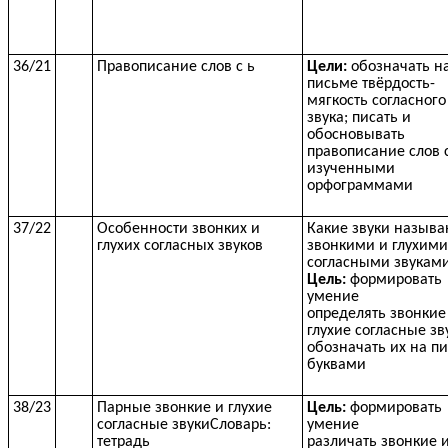
36/21
Правописание слов с ь
Цели:
обозначать н
письме твёрдость-
мягкость согласного
звука; писать и
обосновывать
правописание слов 
изученными
орфограммами
37/22
Особенности звонких и
Какие звуки называ
глухих согласных звуков
звонкими и глухими
согласными звукам
Цель:
формировать
умение
определять звонкие
глухие согласные зв
обозначать их на п
буквами
38/23
Парные звонкие и глухие
Цель:
формировать
согласные звукиСловарь:
умение
тетрадь
различать звонкие 