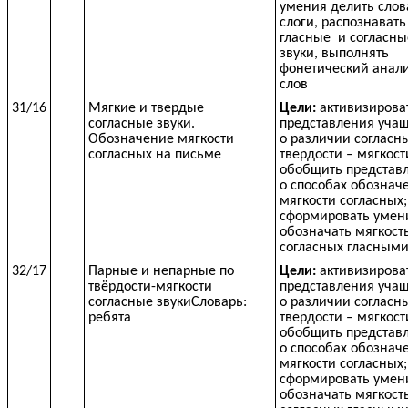
умения делить слов
слоги, распознавать
гласные и согласны
звуки, выполнять
фонетический анал
слов
31/16
Мягкие и твердые
Цели:
активизирова
согласные звуки.
представления уча
Обозначение мягкости
о различии согласн
согласных на письме
твердости – мягкост
обобщить представ
о способах обознач
мягкости согласных;
сформировать умен
обозначать мягкост
согласных гласным
32/17
Парные и непарные по
Цели:
активизирова
твёрдости-мягкости
представления уча
согласные звукиСловарь:
о различии согласн
ребята
твердости – мягкост
обобщить представ
о способах обознач
мягкости согласных;
сформировать умен
обозначать мягкост