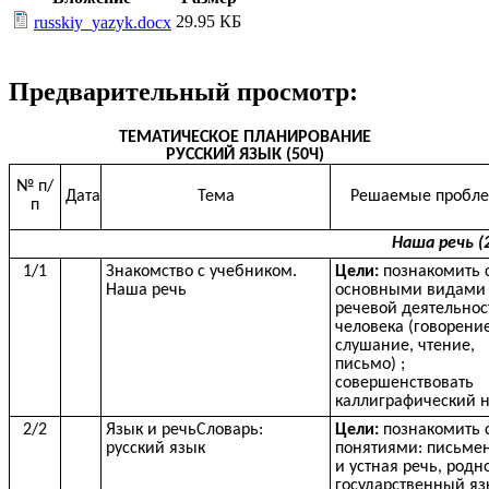
29.95 КБ
russkiy_yazyk.docx
Предварительный просмотр:
ТЕМАТИЧЕСКОЕ ПЛАНИРОВАНИЕ
РУССКИЙ ЯЗЫК (50Ч)
№ п/
Дата
Тема
Решаемые пробл
п
Наша речь (2
1/1
Знакомство с учебником.
Цели:
познакомить 
Наша речь
основными видами
речевой деятельнос
человека (говорение
слушание, чтение,
письмо) ;
совершенствовать
каллиграфический 
2/2
Язык и речьСловарь:
Цели:
познакомить 
русский язык
понятиями: письме
и устная речь, родн
государственный яз