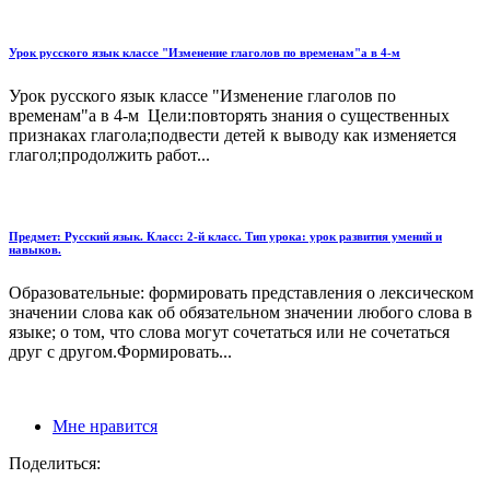
Урок русского язык классе "Изменение глаголов по временам"а в 4-м
Урок русского язык классе "Изменение глаголов по
временам"а в 4-м Цели:повторять знания о существенных
признаках глагола;подвести детей к выводу как изменяется
глагол;продолжить работ...
Предмет: Русский язык. Класс: 2-й класс. Тип урока: урок развития умений и
навыков.
Образовательные: формировать представления о лексическом
значении слова как об обязательном значении любого слова в
языке; о том, что слова могут сочетаться или не сочетаться
друг с другом.Формировать...
Мне нравится
Поделиться: