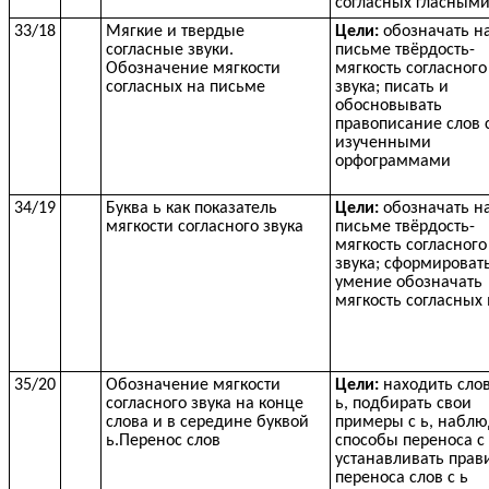
согласных гласным
33/18
Мягкие и твердые
Цели:
обозначать н
согласные звуки.
письме твёрдость-
Обозначение мягкости
мягкость согласного
согласных на письме
звука; писать и
обосновывать
правописание слов 
изученными
орфограммами
34/19
Буква ь как показатель
Цели:
обозначать н
мягкости согласного звука
письме твёрдость-
мягкость согласного
звука; сформироват
умение обозначать
мягкость согласных 
35/20
Обозначение мягкости
Цели:
находить слов
согласного звука на конце
ь, подбирать свои
слова и в середине буквой
примеры с ь, наблю
ь.Перенос слов
способы переноса с 
устанавливать прав
переноса слов с ь