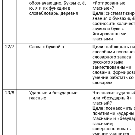
обозначающие. Буквы е, ё,
«йотированные
ю, я и их функции в
гласные»?
словеСловарь: деревня
Цели:
систематизир
знания о буквах
е
,
ё
соотносить количес
звуков и букв с
йотированными
гласными
22/7
Слова с буквой э
Цели:
наблюдать н
способами пополне
словарного запаса
русского языка
заимствованными
словами; формиров
умение работать со
словарём
23/8
Ударные и безударные
Что значит «ударны
гласные
или «безударный»
гласный?
Цели:
познакомить 
понятиями «ударны
гласный» и «безуд
гласный»;
совершенствовать
умение учащихся