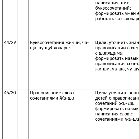
написания этих
буквосочетаний;
формировать умен 
работать со сслова
44/29
Буквосочетания жи-ши, ча-
Цели:
уточнить зна
ща, чу-щуСловарь:
правописании соче
с шипящими
;
формировать навык
правописания соче
жи-ши, ча-ща, чу-щ
45/30
Правописание слов с
Цель:
уточнить зна
сочетаниями
Жи-ши
детей о правописан
сочетаний
жи- ши
;
формировать навык
написания слов с
сочетаниями
жи-ши