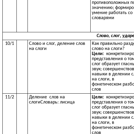
противоположных п
значению; формиро
умение работать со
словарями
Слово, слог, удар
10/1
Слово и слог, деление слов
Как правильно разд
на слоги
слово на слоги?
Цели:
конкретизиро
представления о том
слог образует гласн
звук; совершенство
навыки в делении с
на слоги, в
фонетическом разб
слов
11/2
Деление слов на
Цели:
конкретизиро
слогиСловарь: лисица
представления о том
слог образует гласн
звук; совершенство
навыки в делении с
на слоги, в
фонетическом разб
слов