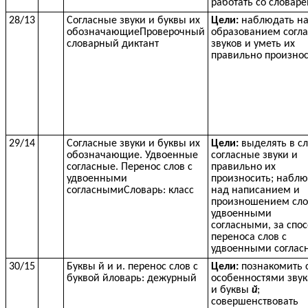
работать со словар
28/13
Согласные звуки и буквы их
Цели:
наблюдать н
обозначающиеПроверочный
образованием согл
словарный диктант
звуков и уметь их
правильно произно
29/14
Согласные звуки и буквы их
Цели:
выделять в с
обозначающие. Удвоенные
согласные звуки и
согласные. Перенос слов с
правильно их
удвоенными
произносить; наблю
согласнымиСловарь: класс
над написанием и
произношением сло
удвоенными
согласными, за спо
переноса слов с
удвоенными согла
30/15
Буквы й и и. перенос слов с
Цели:
познакомить 
буквой йловарь: дежурный
особенностями звука
и буквы
й
;
совершенствовать