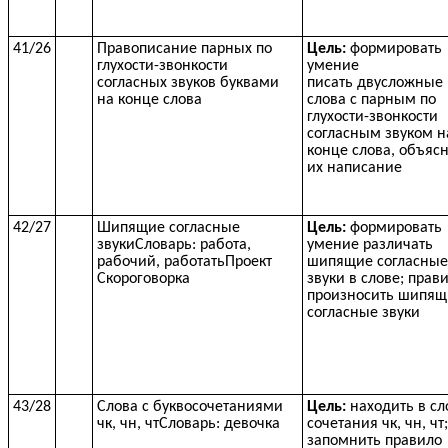
41/26
Правописание парных по
Цель:
формировать
глухости-звонкости
умение
согласных звуков буквами
писать двусложные
на конце слова
слова с парным по
глухости-звонкости
согласным звуком н
конце слова, объяс
их написание
42/27
Шипящие согласные
Цель:
формировать
звукиСловарь: работа,
умение различать
рабочий, работатьПроект
шипящие согласные
Скороговорка
звуки в слове; прав
произносить шипящ
согласные звуки
43/28
Слова с буквосочетаниями
Цель:
находить в сл
чк, чн, чтСловарь: девочка
сочетания чк, чн, чт;
запомнить правило