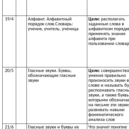
19/4
Алфавит. Алфавитный
Цели:
располагать
порядок слов.Словарь:
заданные слова в
ученик, учитель, ученица
алфавитном порядк
применять знание
алфавита при
пользовании слова
20/5
Гласные звуки. Буквы,
Цели:
совершенство
обозначающие гласные
умения правильно
звуки
произносить звуки в
слове и называть б
распознавать гласн
звуки, а также буквы
которыми обознача
на письме эти звуки
развивать навыки
фонематического
анализа слов
21/6
Гласные звуки и буквы их
Что значит понятие