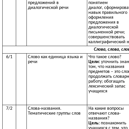
предложений в
понятием
диалогической речи
диалог,
сформирова
навык правильного
оформления
предложения в
диалогической
письменной речи;
совершенствовать
каллиграфический 
Слова, слова, сло
6/1
Слово как единица языка и
Что такое слово?
речи
Цели:
уточнить знан
том, что названия
предметов – это сло
продолжать словар
работу; обогащать
лексический запас
учащихся
7/2
Слова-названия.
На какие вопросы
Тематические группы слов
отвечают слова-
названия?
Цель:
познакомить
учащихся с тем, что