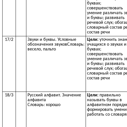
буквах;
совершенствовать
умение различать з
и буквы; развивать
речевой слух; обог
словарный состав р
состав речи
17/2
Звуки и буквы. Условные
Цели:
уточнить зна
обозначения звуковСловарь:
учащихся о звуках и
весело, пальто
буквах;
совершенствовать
умение различать з
и буквы; развивать
речевой слух; обог
словарный состав р
состав речи
18/3
Русский алфавит. Значение
Цели:
правильно
алфавита
называть буквы в
Словарь: хорошо
алфавитном порядк
формировать умени
работать со словар