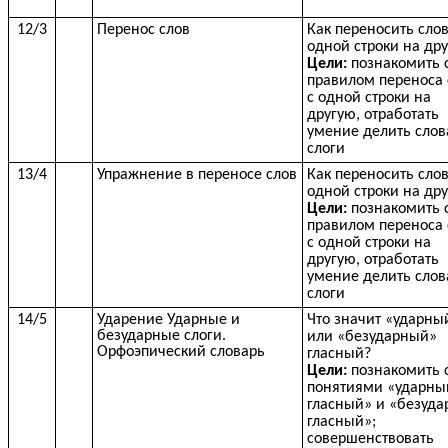
12/3
Перенос слов
Как переносить слов
одной строки на др
Цели:
познакомить 
правилом переноса 
с одной строки на
другую, отработать
умение делить слов
слоги
13/4
Упражнение в переносе слов
Как переносить слов
одной строки на др
Цели:
познакомить 
правилом переноса 
с одной строки на
другую, отработать
умение делить слов
слоги
14/5
Ударение Ударные и
Что значит «ударны
безударные слоги.
или «безударный»
Орфоэпический словарь
гласный?
Цели:
познакомить 
понятиями «ударны
гласный» и «безуд
гласный»;
совершенствовать