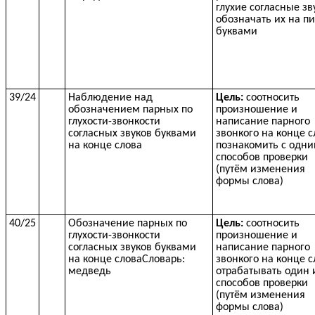
глухие согласные зв
обозначать их на п
буквами
39/24
Наблюдение над
Цель:
соотносить
обозначением парных по
произношение и
глухости-звонкости
написание парного
согласных звуков буквами
звонкого на конце с
на конце слова
познакомить с одни
способов проверки
(путём изменения
формы слова)
40/25
Обозначение парных по
Цель:
соотносить
глухости-звонкости
произношение и
согласных звуков буквами
написание парного
на конце словаСловарь:
звонкого на конце с
медведь
отрабатывать один 
способов проверки
(путём изменения
формы слова)