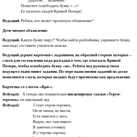
Дорогие ...кольники!
Помогите освободить букву «...»!
Ее похитил злодей Кривой Почерк!
Ведущий.
Ребята, кто может прочитать объявление?
Дети читают объявление.
Ведущий.
Какую букву ищут? Чтобы найти разбойника, укравшего букву,
нам надо составить указатель поиска.
Ведущий держит карточки c заданиями, на обратной стороне которых –
слоги для составления кода-разгадки о том, где отыскать Кривой
Почерк, чтобы освободить букву «ш». Ребята под руководством
ведущего выполняют задания. По мере выполнения заданий на доске
появляются слоги, которые позднее будут прочитаны как предложение.
Карточка со слогом «Кри-».
Ведущий:
А теперь мы покажем вам
инсценировку сказки «Терем-
теремок»
на школьный лад.
Ведущий:
Стоит терем-теремок,
Он не низок, не высок.
Есть замочек у него,
Видно, нет там никого.
Я замочек отомкну
И у терема спрошу: