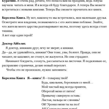
Буратино.
Я очень рад, ребята, что попал к вам на праздник, ведь Азбука
научила читать и меня. И я всегда ей буду благодарен. А теперь Вы можете
встретиться с новыми книгами. Теперь Вы сможете прочитать все книги.
Королева Книга.
Ну вот, наконец-то мы встретились, мои маленькие друзья.
Осмотрите мои владения, познакомьтесь с его жителями поближе. Знайте,
что жители моего царства разговаривают молча, поэтому здесь всегда стоит
тишина.
А вот еще один герой!
Доктор Айболит.
Я доктор, книжкин друг, лечу не зверят, а книжки.
Да—да, не удивляйтесь, книжки! Они тоже, увы, болеют. Правда, они не
чихают, не кашляют, не стонут, не жалуются. Но они страдают.
Начинают бледнеть, сохнуть, рассыпаться на листочки. Я подклеиваю ее,
расправляю странички, делаю новый переплет.
Чтобы это не произошло, нужно запомнить:
Королева Книга Я—книга
! Я—товарищ твой!
Будь, школьник, бережным со мной…
Мой чистый вид всегда приятен,
Оберегай меня от пятен!
Привычку скверную оставь:
Листая, пальцы не слюнявь!
Ой! Уронил меня ты на пол!
Ай! Супом ты меня залил!