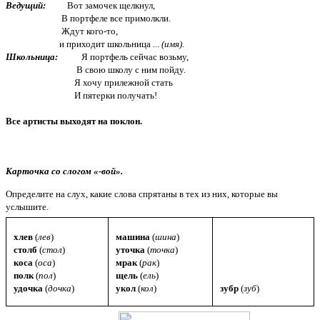
Ведущий:
Вот замочек щелкнул,
В портфеле все примолкли.
Ждут кого-то,
и приходит школьница ...
(имя).
Школьница:
Я портфель сейчас возьму,
В свою школу с ним пойду.
Я хочу прилежной стать
И пятерки получать!
Все артисты выходят на поклон.
Карточка со слогом «-вой».
Определите на слух, какие слова спрятаны в тех из них, которые вы
услышите.
хлев
(
лев
)
машина
(
шина
)
столб
(
стол
)
уточка
(
точка
)
коса
(
оса
)
мрак
(
рак
)
полк
(
пол
)
щель
(
ель
)
удочка
(
дочка
)
укол
(
кол
)
зубр
(
зуб
)