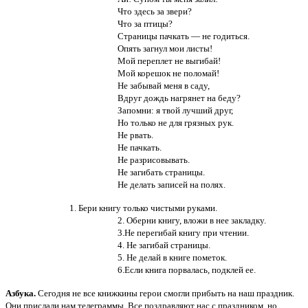
Что здесь за звери?
Что за птицы?
Страницы пачкать — не годиться.
Опять загнул мои листы!
Мой переплет не выгибай!
Мой корешок не поломай!
Не забывай меня в саду,
Вдруг дождь нагрянет на беду?
Запомни: я твой лучший друг,
Но только не для грязных рук.
Не рвать.
Не пачкать.
Не разрисовывать.
Не загибать страницы.
Не делать записей на полях.
1. Бери книгу только чистыми руками.
2. Оберни книгу, вложи в нее закладку.
3.Не перегибай книгу при чтении.
4. Не загибай страницы.
5. Не делай в книге пометок.
6.Если книга порвалась, подклей ее.
Азбука.
Сегодня не все книжкины герои смогли прибыть на наш праздник.
Они прислали нам телеграммы. Все поздравляют нас с праздником, но