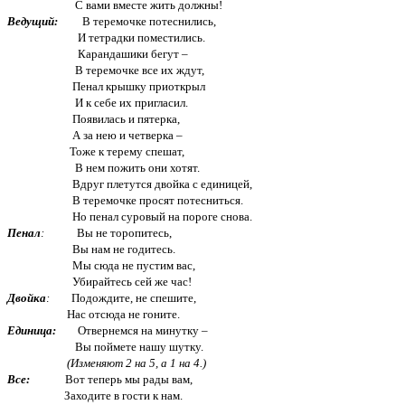
С вами вместе жить должны!
Ведущий:
В теремочке потеснились,
И тетрадки поместились.
Карандашики бегут –
В теремочке все их ждут,
Пенал крышку приоткрыл
И к себе их пригласил.
Появилась и пятерка,
А за нею и четверка –
Тоже к терему спешат,
В нем пожить они хотят.
Вдруг плетутся двойка с единицей,
В теремочке просят потесниться.
Но пенал суровый на пороге снова.
Пенал
:
Вы не торопитесь,
Вы нам не годитесь.
Мы сюда не пустим вас,
Убирайтесь сей же час!
Двойка
:
Подождите, не спешите,
Нас отсюда не гоните.
Единица:
Отвернемся на минутку –
Вы поймете нашу шутку.
(Изменяют 2 на 5, а 1 на 4.)
Все:
Вот теперь мы рады вам,
Заходите в гости к нам.