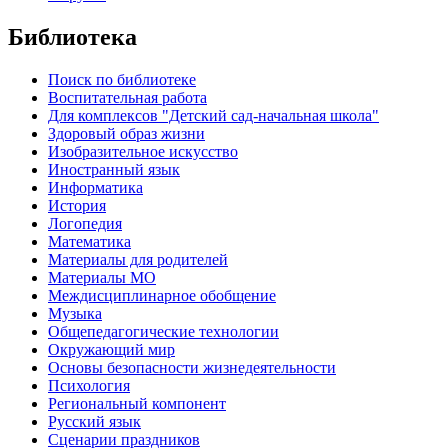
Библиотека
Поиск по библиотеке
Воспитательная работа
Для комплексов "Детский сад-начальная школа"
Здоровый образ жизни
Изобразительное искусство
Иностранный язык
Информатика
История
Логопедия
Математика
Материалы для родителей
Материалы МО
Междисциплинарное обобщение
Музыка
Общепедагогические технологии
Окружающий мир
Основы безопасности жизнедеятельности
Психология
Региональный компонент
Русский язык
Сценарии праздников