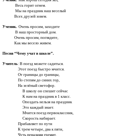
Весь горит огнем.
Мы на праздник наш веселый
Всех друзей зовем.
Ученик.
Очень просим, заходите
В наш просторный дом.
Очень просим, поглядите,
Как мы весело живем.
Песня “Чему учат в школе”.
Учитель
: В поезд можете садиться.
Этот поезд быстро мчится.
От границы до границы,
По степям до синих гор,
На зелёный светофор.
В школу он спешит сейчас
К нам на праздник в 1 класс.
Опоздать нельзя на праздник
Это каждый знает.
Мчится поезд-первоклассник,
Скорость набирает.
Прибавляет по пути
К трем четыре, два к пяти,
Чуть пеналами гремит,