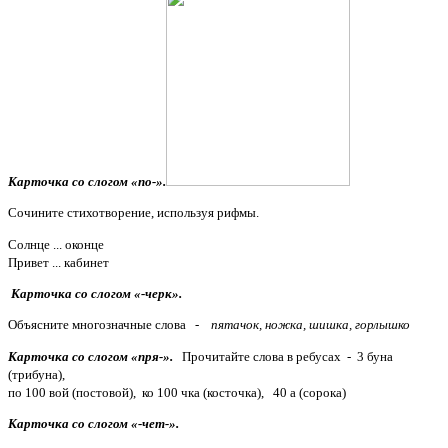
Карточка со слогом «по-».
Сочините стихотворение, используя рифмы.
Солнце ... оконце
Привет ... кабинет
Карточка со слогом «-черк».
Объясните многозначные слова -
пятачок, ножка, шишка, горлышко
Карточка со слогом «пря-».
Прочитайте слова в ребусах - 3 буна
(трибуна),
по 100 вой (постовой), ко 100 чка (косточка), 40 а (сорока)
Карточка со слогом «-чет-».