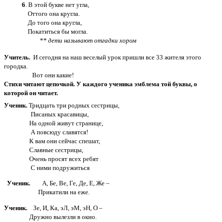
6
. В этой букве нет угла,
Оттого она кругла.
До того она кругла,
Покатиться бы могла.
** дети называют отгадки хором
Учитель.
И сегодня на наш веселый урок пришли все 33 жителя этого
городка.
Вот они какие!
Стихи читают цепочкой. У каждого ученика эмблема той буквы, о
которой он читает.
Ученик.
Тридцать три родных сестрицы,
Писаных красавицы,
На одной живут странице,
А повсюду славятся!
К вам они сейчас спешат,
Славные сестрицы,
Очень просят всех ребят
С ними подружиться
Ученик.
А, Бе, Ве, Ге, Де, Е, Же –
Прикатили на еже.
Ученик.
Зе, И, Ка, эЛ, эМ, эН, О –
Дружно вылезли в окно.