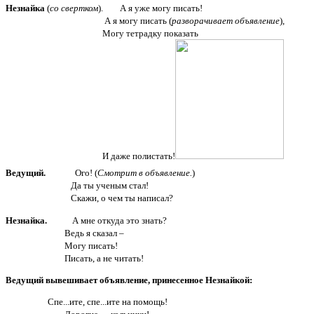
Незнайка
(
со свертком
). А я уже могу писать!
А я могу писать (
разворачивает объявление
),
Могу тетрадку показать
И даже полистать!
Ведущий.
Ого! (
Смотрит в объявление.
)
Да ты ученым стал!
Скажи, о чем ты написал?
Незнайка.
А мне откуда это знать?
Ведь я сказал –
Могу писать!
Писать, а не читать!
Ведущий вывешивает объявление, принесенное Незнайкой:
Спе...ите, спе...ите на помощь!