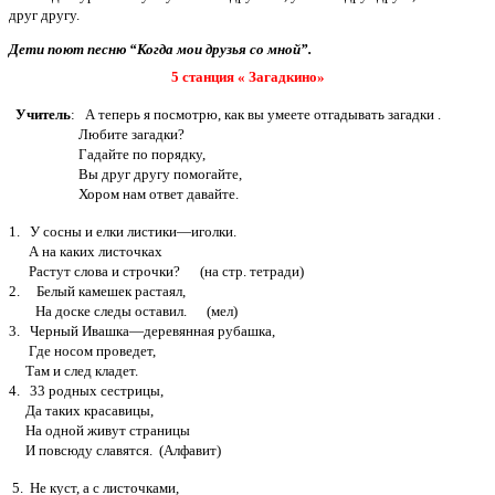
друг другу.
Дети поют песню “Когда мои друзья со мной”.
5 станция « Загадкино»
Учитель
: А теперь я посмотрю, как вы умеете отгадывать загадки .
Любите загадки?
Гадайте по порядку,
Вы друг другу помогайте,
Хором нам ответ давайте.
1. У сосны и елки листики—иголки.
А на каких листочках
Растут слова и строчки? (на стр. тетради)
2. Белый камешек растаял,
На доске следы оставил. (мел)
3. Черный Ивашка—деревянная рубашка,
Где носом проведет,
Там и след кладет.
4. 33 родных сестрицы,
Да таких красавицы,
На одной живут страницы
И повсюду славятся. (Алфавит)
5. Не куст, а с листочками,