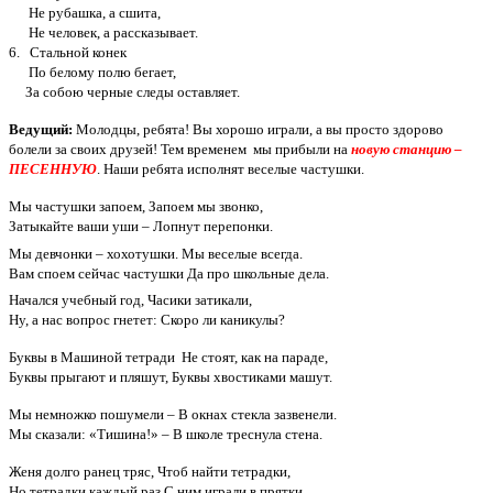
Не рубашка, а сшита,
Не человек, а рассказывает.
6. Стальной конек
По белому полю бегает,
За собою черные следы оставляет.
Ведущий:
Молодцы, ребята! Вы хорошо играли, а вы просто здорово
болели за своих друзей! Тем временем мы прибыли на
новую станцию –
ПЕСЕННУЮ
. Наши ребята исполнят веселые частушки.
Мы частушки запоем, Запоем мы звонко,
Затыкайте ваши уши – Лопнут перепонки.
Мы девчонки – хохотушки. Мы веселые всегда.
Вам споем сейчас частушки Да про школьные дела.
Начался учебный год, Часики затикали,
Ну, а нас вопрос гнетет: Скоро ли каникулы?
Буквы в Машиной тетради Не стоят, как на параде,
Буквы прыгают и пляшут, Буквы хвостиками машут.
Мы немножко пошумели – В окнах стекла зазвенели.
Мы сказали: «Тишина!» – В школе треснула стена.
Женя долго ранец тряс, Чтоб найти тетрадки,
Но тетрадки каждый раз С ним играли в прятки.