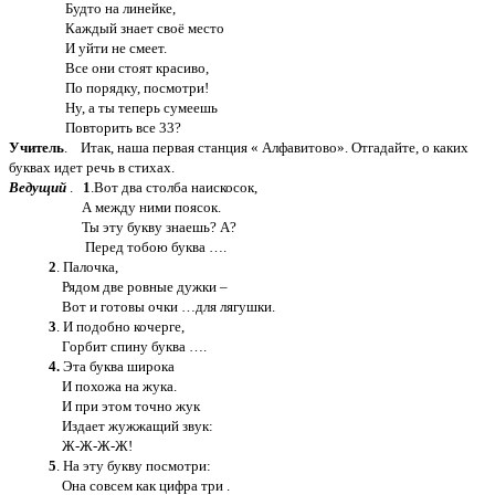
Будто на линейке,
Каждый знает своё место
И уйти не смеет.
Все они стоят красиво,
По порядку, посмотри!
Ну, а ты теперь сумеешь
Повторить все 33?
Учитель
. Итак, наша первая станция « Алфавитово». Отгадайте, о каких
буквах идет речь в стихах.
Ведущий
.
1
.Вот два столба наискосок,
А между ними поясок.
Ты эту букву знаешь? А?
Перед тобою буква ….
2
. Палочка,
Рядом две ровные дужки –
Вот и готовы очки …для лягушки.
3
. И подобно кочерге,
Горбит спину буква ….
4.
Эта буква широка
И похожа на жука.
И при этом точно жук
Издает жужжащий звук:
Ж-Ж-Ж-Ж!
5
. На эту букву посмотри:
Она совсем как цифра три .