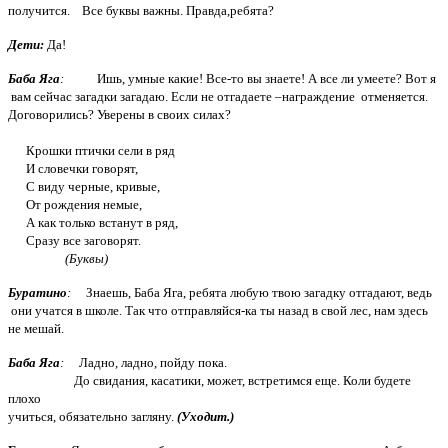
получится. Все буквы важны. Правда,ребята?
Дети:
Да!
Баба Яга
:
Ишь, умные какие! Все-то вы знаете! А все ли умеете? Вот я
вам сейчас загадки загадаю. Если не отгадаете –награждение отменяется.
Договорились? Уверены в своих силах?
Крошки птички сели в ряд
И словечки говорят,
С виду черные, кривые,
От рождения немые,
А как только встанут в ряд,
Сразу все заговорят.
(Буквы)
Буратино
:
Знаешь, Баба Яга, ребята любую твою загадку отгадают, ведь
они учатся в школе. Так что отправляйся-ка ты назад в свой лес, нам здесь
не мешай.
Баба Яга
:
Ладно, ладно, пойду пока.
До свидания, касатики, может, встретимся еще. Коли будете
плохо
учиться, обязательно загляну.
(Уходит.)