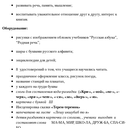
развивать речь, память, мышление;
воспитывать уважительное отношение друг к другу, интерес к
книгам.
Оборудование:
рисунки с изображением обложек учебников “Русская азбука”,
“Родная речь”;
шары с буквами русского алфавита;
энциклопедии для детей;
8 удостоверений о том, что учащиеся научились читать.
праздничное оформление класса, рисунок поезда,
название станций на плакатах,
у каждого на груди буквы
слоги для составления кода-разгадки
(
«Кри-»,
«-вой», «по-», «-
черк», «пря-»,«-чет-», «-ся», «за», «дверь-», «-ю».
карточка с буквой Ш
Инсценировка сказки
«Терем-теремок»
напечатано на листе «Лешу икшубаб то я»
детям раздаются карточки со слогами, , ученики выходят и
составляют слова
МА-МА, МИР, ШКО-ЛА, ДРУЖ-БА, СПА-СИ-
БО