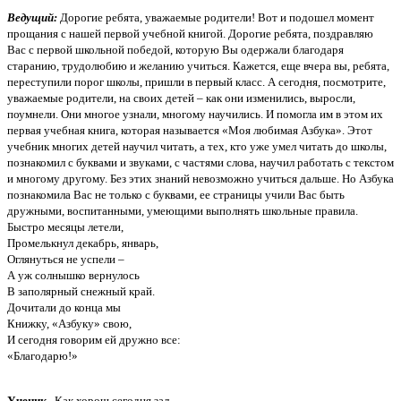
Ведущий:
Дорогие ребята, уважаемые родители! Вот и подошел момент
прощания с нашей первой учебной книгой. Дорогие ребята, поздравляю
Вас с первой школьной победой, которую Вы одержали благодаря
старанию, трудолюбию и желанию учиться. Кажется, еще вчера вы, ребята,
переступили порог школы, пришли в первый класс. А сегодня, посмотрите,
уважаемые родители, на своих детей – как они изменились, выросли,
поумнели. Они многое узнали, многому научились. И помогла им в этом их
первая учебная книга, которая называется «Моя любимая Азбука». Этот
учебник многих детей научил читать, а тех, кто уже умел читать до школы,
познакомил с буквами и звуками, с частями слова, научил работать с текстом
и многому другому. Без этих знаний невозможно учиться дальше. Но Азбука
познакомила Вас не только с буквами, ее страницы учили Вас быть
дружными, воспитанными, умеющими выполнять школьные правила.
Быстро месяцы летели,
Промелькнул декабрь, январь,
Оглянуться не успели –
А уж солнышко вернулось
В заполярный снежный край.
Дочитали до конца мы
Книжку, «Азбуку» свою,
И сегодня говорим ей дружно все:
«Благодарю!»
Ученик.
Как хорош сегодня зал,