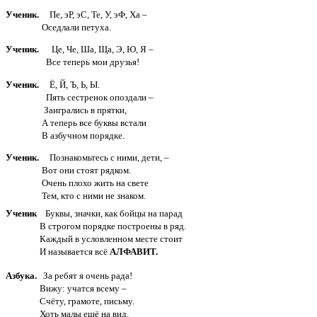
Ученик.
Пе, эР, эС, Те, У, эФ, Ха –
Оседлали петуха.
Ученик.
Це, Че, Ша, Ща, Э, Ю, Я –
Все теперь мои друзья!
Ученик.
Ё, Й, Ъ, Ь, Ы.
Пять сестренок опоздали –
Заигрались в прятки,
А теперь все буквы встали
В азбучном порядке.
Ученик.
Познакомьтесь с ними, дети, –
Вот они стоят рядком.
Очень плохо жить на свете
Тем, кто с ними не знаком.
Ученик
Буквы, значки, как бойцы на парад
В строгом порядке построены в ряд.
Каждый в условленном месте стоит
И называется всё
АЛФАВИТ.
Азбука.
За ребят я очень рада!
Вижу: учатся всему –
Счёту, грамоте, письму.
Хоть малы ещё на вид,