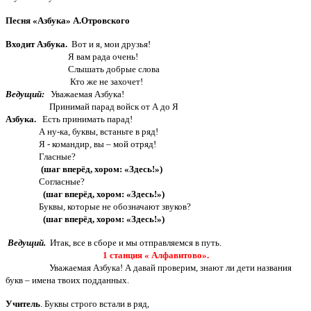
Песня «Азбука» А.Отровского
Входит Азбука.
Вот и я, мои друзья!
Я вам рада очень!
Слышать добрые слова
Кто же не захочет!
Ведущий:
Уважаемая Азбука!
Принимай парад войск от А до Я
Азбука.
Есть принимать парад!
А ну-ка, буквы, встаньте в ряд!
Я - командир, вы – мой отряд!
Гласные?
(шаг вперёд, хором: «Здесь!»)
Согласные?
(шаг вперёд, хором: «Здесь!»)
Буквы, которые не обозначают звуков?
(шаг вперёд, хором: «Здесь!»)
Ведущий.
Итак, все в сборе и мы отправляемся в путь.
1 станция « Алфавитово».
Уважаемая Азбука! А давай проверим, знают ли дети названия
букв – имена твоих подданных.
Учитель
. Буквы строго встали в ряд,