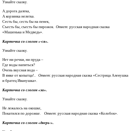
Узнайте сказку.
А дорога далека,
А корзинка нелегка.
Сесть бы, сесть бы на пенек,
Съесть бы, съесть бы пирожок.
Ответ
: русская народная сказка
«Машенька и Медведь».
Карточка со слогом «-ся».
Узнайте сказку.
Нет ни речки, ни пруда –
Где воды напиться?
Очень вкусная вода –
В ямке от копытца!..
Ответ
: русская народная сказка «Сестрица Аленушка
и братец Иванушка».
Карточка со слогом «за».
Узнайте сказку.
Не лежалось на окошке,
Покатился по дорожке.
Ответ
: русская народная сказка «Колобок».
Карточка со слогом «дверь-».