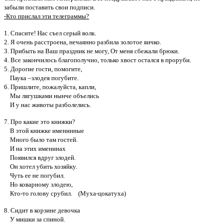
забыли поставить свои подписи.
-Кто прислал эти телеграммы?
1. Спасите! Нас съел серый волк.
2. Я очень расстроена, нечаянно разбила золотое яичко.
3. Прибыть на Ваш праздник не могу, От меня сбежали брюки.
4. Все закончилось благополучно, только хвост остался в проруби.
5. Дорогие гости, помогите,
Паука –злодея погубите.
6. Пришлите, пожалуйста, капли,
Мы лягушками нынче объелись
И у нас животы разболелись.
7. Про какие это книжки?
В этой книжке именинные
Много было там гостей.
И на этих именинах
Появился вдруг злодей.
Он хотел убить хозяйку.
Чуть ее не погубил.
Но коварному злодею,
Кто-то голову срубил. (Муха-цокатуха)
8. Сидит в корзине девочка
У мишки за спиной.