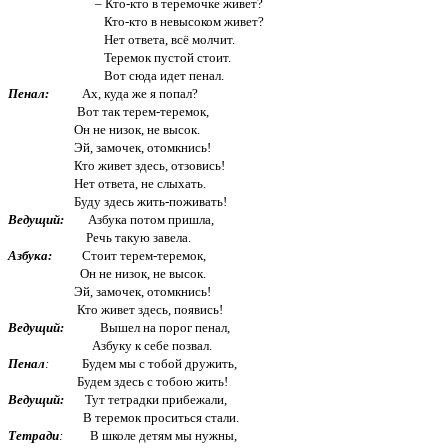
– Кто-кто в теремочке живет?
Кто-кто в невысоком живет?
Нет ответа, всё молчит.
Теремок пустой стоит.
Вот сюда идет пенал.
Пенал:
Ах, куда же я попал?
Вот так терем-теремок,
Он не низок, не высок.
Эй, замочек, отомкнись!
Кто живет здесь, отзовись!
Нет ответа, не слыхать.
Буду здесь жить-поживать!
Ведущий:
Азбука потом пришла,
Речь такую завела.
Азбука:
Стоит терем-теремок,
Он не низок, не высок.
Эй, замочек, отомкнись!
Кто живет здесь, появись!
Ведущий:
Вышел на порог пенал,
Азбуку к себе позвал.
Пенал
:
Будем мы с тобой дружить,
Будем здесь с тобою жить!
Ведущий:
Тут тетрадки прибежали,
В теремок проситься стали.
Тетради
:
В школе детям мы нужны,