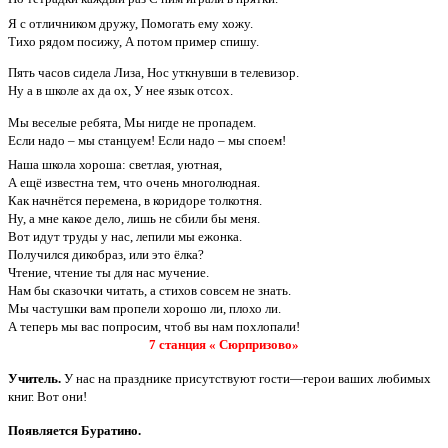
Я с отличником дружу, Помогать ему хожу.
Тихо рядом посижу, А потом пример спишу.
Пять часов сидела Лиза, Нос уткнувши в телевизор.
Ну а в школе ах да ох, У нее язык отсох.
Мы веселые ребята, Мы нигде не пропадем.
Если надо – мы станцуем! Если надо – мы споем!
Наша школа хороша: светлая, уютная,
А ещё известна тем, что очень многолюдная.
Как начнётся перемена, в коридоре толкотня.
Ну, а мне какое дело, лишь не сбили бы меня.
Вот идут труды у нас, лепили мы ежонка.
Получился дикобраз, или это ёлка?
Чтение, чтение ты для нас мучение.
Нам бы сказочки читать, а стихов совсем не знать.
Мы частушки вам пропели хорошо ли, плохо ли.
А теперь мы вас попросим, чтоб вы нам похлопали!
7 станция « Сюрпризово»
Учитель.
У нас на празднике присутствуют гости—герои ваших любимых
книг. Вот они!
Появляется Буратино.