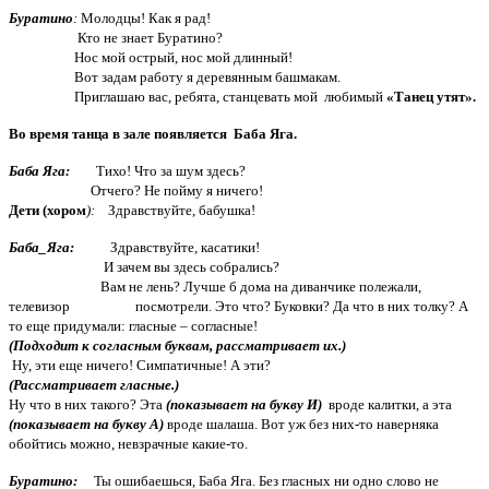
Буратино
:
Молодцы! Как я рад!
Кто не знает Буратино?
Нос мой острый, нос мой длинный!
Вот задам работу я деревянным башмакам.
Приглашаю вас, ребята, станцевать мой любимый
«Танец утят».
Во время танца в зале появляется Баба Яга.
Баба Яга:
Тихо! Что за шум здесь?
Отчего? Не пойму я ничего!
Дети (хором
):
Здравствуйте, бабушка!
Баба_Яга:
Здравствуйте, касатики!
И зачем вы здесь собрались?
Вам не лень? Лучше б дома на диванчике полежали,
телевизор посмотрели. Это что? Буковки? Да что в них толку? А
то еще придумали: гласные – согласные!
(Подходит к согласным буквам, рассматривает их.)
Ну, эти еще ничего!
Симпатичные! А эти?
(Рассматривает гласные.)
Ну что в них такого? Эта
(показывает на букву И)
вроде калитки, а эта
(показывает на букву А)
вроде шалаша. Вот уж без них-то наверняка
обойтись можно, невзрачные
какие-то.
Буратино:
Ты ошибаешься, Баба Яга. Без гласных ни одно слово не