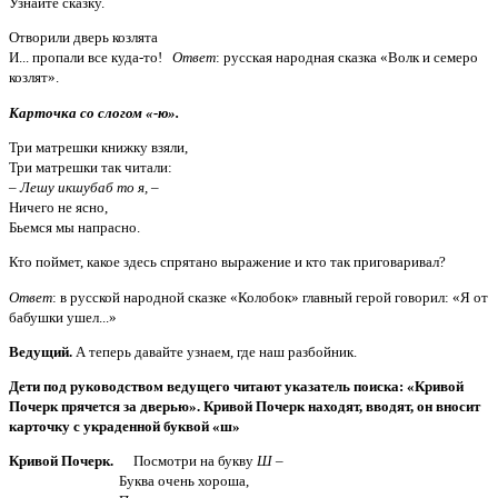
Узнайте сказку.
Отворили дверь козлята
И... пропали все куда-то!
Ответ
: русская народная сказка «Волк и семеро
козлят».
Карточка со слогом «-ю».
Три матрешки книжку взяли,
Три матрешки так читали:
– Лешу икшубаб то я,
–
Ничего не ясно,
Бьемся мы напрасно.
Кто поймет, какое здесь спрятано выражение и кто так приговаривал?
Ответ
: в русской народной сказке «Колобок» главный герой говорил: «Я от
бабушки ушел...»
Ведущий.
А теперь давайте узнаем, где наш разбойник.
Дети под руководством ведущего читают указатель поиска: «Кривой
Почерк прячется за дверью». Кривой Почерк находят, вводят, он вносит
карточку с украденной буквой «ш»
Кривой Почерк.
Посмотри на букву
Ш
–
Буква очень хороша,