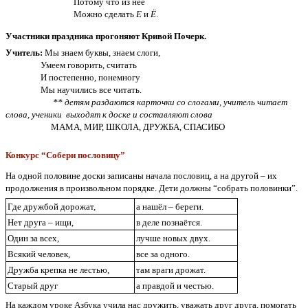
Потому что из нее
Можно сделать
Е
и
Ё
.
Участники праздника прогоняют Кривой Почерк.
Учитель:
Мы знаем буквы, знаем слоги,
Умеем говорить, считать
И постепенно, понемногу
Мы научились все читать.
** детям раздаются карточки со слогами, учитель читает
слова, ученики выходят к доске и составляют слова
МАМА, МИР, ШКОЛА, ДРУЖБА, СПАСИБО
Конкурс “Собери пословицу”
На одной половине доски записаны начала пословиц, а на другой – их
продолжения в произвольном порядке. Дети должны “собрать половинки”.
Где дружбой дорожат,
а нашёл – береги.
Нет друга – ищи,
в деле познаётся.
Один за всех,
лучше новых двух.
Всякий человек,
все за одного.
Дружба крепка не лестью,
там враги дрожат.
Старый друг
а правдой и честью.
На каждом уроке Азбука учила нас дружить, уважать друг друга, помогать