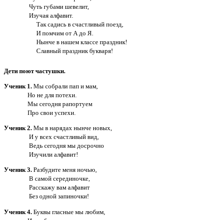
Чуть губами шевелит,
Изучая алфавит.
Так садись в счастливый поезд,
И помчим от А до Я.
Нынче в нашем классе праздник!
Славный праздник букваря!
Дети поют частушки.
Ученик 1.
Мы собрали пап и мам,
Но не для потехи.
Мы сегодня рапортуем
Про свои успехи.
Ученик 2.
Мы в нарядах нынче новых,
И у всех счастливый вид,
Ведь сегодня мы досрочно
Изучили алфавит!
Ученик 3.
Разбудите меня ночью,
В самой серединочке,
Расскажу вам алфавит
Без одной запиночки!
Ученик 4.
Буквы гласные мы любим,