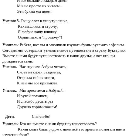
И все больше с каждым днем.
Мы не просто их читаем –
Эти буквы мы поем!
Ученик 5.
Тыщу слов в минуту нынче,
Как машинка, я строчу.
Я любую вашу книжку
Одним махом "проглочу"!
Учитель
: Ребята, вот мы и закончили изучать буквы русского алфавита.
Сегодня мы совершим увлекательное путешествие в страну Букварию.
Вместе с нами будут путешествовать и наши друзья, а вот кто, вы
догадаетесь сами.
Ученик.
Нас научила Азбука читать,
Слова на слоги разделять,
Открыла тайны книги,
К ней мы все привыкли.
Ученик.
Мы простимся с Азбукой,
И рукой помашем,
И спасибо десять раз
Дружно хором скажем!
Дети.
Спа-си-бо!
Учитель
: Кто же вместе с нами будет путешествовать?
Какая книга была рядом с нами всё это время и помогала нам в
изучении букв?