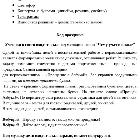
Светофор
Конверты с буквами (линейка, резинка, учебник)
Телеграммы
Выносится реквизит – домик (теремок) с замком
Ход праздника
Ученики и гости входят в зал под мелодию песни “Чему учат в школе”
Одной из важнейших целей в воспитательной работе с первоклассниками
является формирование коллектива дружных, отзывчивых ребят. Решить эту
задачу помогают совместно с детьми подготовленные и проведенные
праздники. Самый главный праздник
для первоклассников – «Прощание с Азбукой». Зал украшен воздушными
шарами
, на которых приклеены буквы.
На стене – красиво оформленный плакат, разрисованный букетами цветов,
листьями, на которых написаны буквы. На плакате слова: «Прощай,
Азбука!». По периметру зала расставлены стульчики для детей в вагончиках.
В глубине зала – места для гостей: родителей, друзей, учителей.
В зал входят двое детей, останавливаются посередине.
Ведущий.
Народу так много, так шумно на празднике!
Ведущий.
Дайте дорогу, идут первоклассники!
Под музыку дети входят в зал парами, встают полукругом.