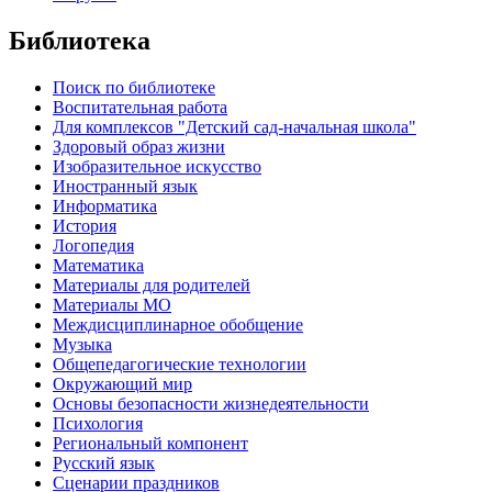
Библиотека
Поиск по библиотеке
Воспитательная работа
Для комплексов "Детский сад-начальная школа"
Здоровый образ жизни
Изобразительное искусство
Иностранный язык
Информатика
История
Логопедия
Математика
Материалы для родителей
Материалы МО
Междисциплинарное обобщение
Музыка
Общепедагогические технологии
Окружающий мир
Основы безопасности жизнедеятельности
Психология
Региональный компонент
Русский язык
Сценарии праздников