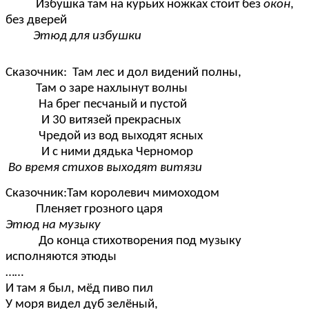
Избушка там на курьих ножках стоит без
окон
,
без дверей
Этюд для избушки
Сказочник: Там лес и дол видений полны,
Там о заре нахлынут волны
На брег песчаный и пустой
И 30 витязей прекрасных
Чредой из вод выходят ясных
И с ними дядька Черномор
Во время стихов выходят витязи
Сказочник:Там королевич мимоходом
Пленяет грозного царя
Этюд на музыку
До конца стихотворения под музыку
исполняются этюды
……
И там я был, мёд пиво пил
У моря видел дуб зелёный,