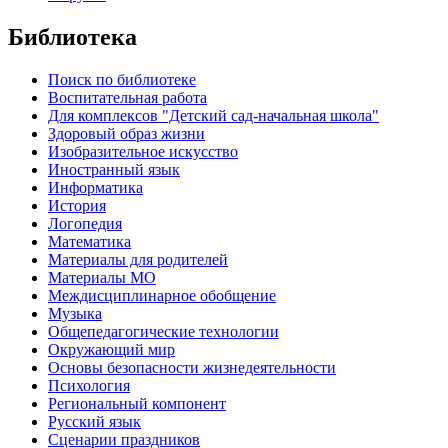
Библиотека
Поиск по библиотеке
Воспитательная работа
Для комплексов "Детский сад-начальная школа"
Здоровый образ жизни
Изобразительное искусство
Иностранный язык
Информатика
История
Логопедия
Математика
Материалы для родителей
Материалы МО
Междисциплинарное обобщение
Музыка
Общепедагогические технологии
Окружающий мир
Основы безопасности жизнедеятельности
Психология
Региональный компонент
Русский язык
Сценарии праздников