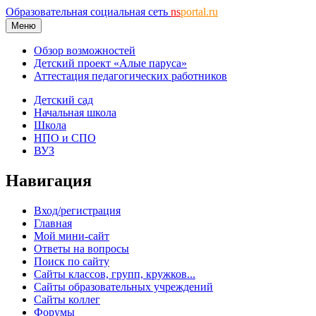
Образовательная социальная сеть
ns
portal.ru
Меню
Обзор возможностей
Детский проект «Алые паруса»
Аттестация педагогических работников
Детский сад
Начальная школа
Школа
НПО и СПО
ВУЗ
Навигация
Вход/регистрация
Главная
Мой мини-сайт
Ответы на вопросы
Поиск по сайту
Сайты классов, групп, кружков...
Сайты образовательных учреждений
Сайты коллег
Форумы