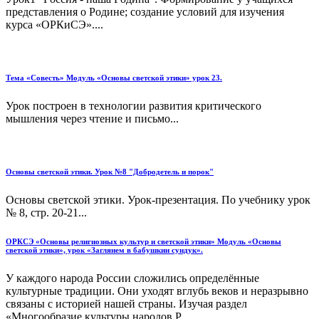
представления о Родине; создание условий для изучения
курса «ОРКиСЭ»....
Тема «Совесть» Модуль «Основы светской этики» урок 23.
Урок построен в технологии развития критического
мышления через чтение и письмо...
Основы светской этики. Урок №8 "Добродетель и порок"
Основы светской этики. Урок-презентация. По учебнику урок
№ 8, стр. 20-21...
ОРКСЭ «Основы религиозных культур и светской этики» Модуль «Основы
светской этики», урок «Заглянем в бабушкин сундук».
У каждого народа России сложились определённые
культурные традиции. Они уходят вглубь веков и неразрывно
связаны с историей нашей страны. Изучая раздел
«Многообразие культуры народов Р...