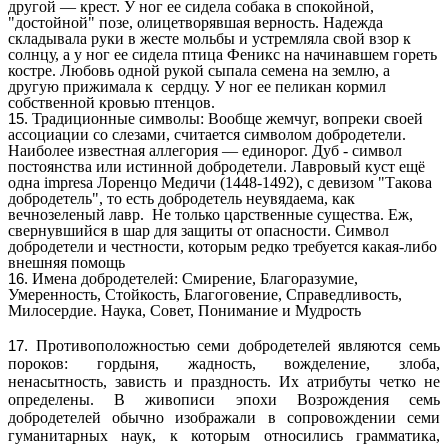
другой — крест. У ног ее сидела собака в спокойной,
"достойной" позе, олицетворявшая верность. Надежда
складывала руки в жесте мольбы и устремляла свой взор к
солнцу, а у ног ее сидела птица Феникс на начинавшем гореть
костре. Любовь одной рукой сыпала семена на землю, а
другую прижимала к сердцу. У ног ее пеликан кормил
собственной кровью птенцов.
Традиционные символы: Вообще жемчуг, вопреки своей
ассоциации со слезами, считается символом добродетели.
Наиболее известная аллегория — единорог. Дуб - символ
постоянства или истинной добродетели. Лавровый куст ещё
одна impresa Лоренцо Медичи (1448-1492), с девизом "Такова
добродетель", то есть добродетель неувядаема, как
вечнозеленый лавр. Не только царственные существа. Еж,
свернувшийся в шар для защиты от опасности. Символ
добродетели и честности, которым редко требуется какая-либо
внешняя помощь
Имена добродетелей: Смирение, Благоразумие,
Умеренность, Стойкость, Благоговение, Справедливость,
Милосердие. Наука, Совет, Понимание и Мудрость
Противоположностью семи добродетелей являются семь
пороков: гордыня, жадность, вожделение, злоба,
ненасытность, зависть и праздность. Их атрибуты четко не
определены. В живописи эпохи Возрождения семь
добродетелей обычно изображали в сопровождении семи
гуманитарных наук, к которым относились грамматика,