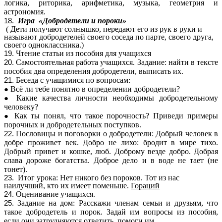
логика, риторика, арифметика, музыка, геометрия и
астрономия.
Игра «Добродетели и пороки»
( Дети получают солнышко, передают его из рук в руки и
называют добродетелей своего соседа по парте, своего друга,
своего одноклассника.)
Чтение статьи из пособия для учащихся
Самостоятельная работа учащихся. Задание: найти в тексте
пособия два определения добродетели, выписать их.
Беседа с учащимися по вопросам:
Всё ли тебе понятно в определении добродетели?
Какие качества личности необходимы добродетельному
человеку?
Как ты понял, что такое порочность? Приведи примеры
порочных и добродетельных поступков.
Пословицы и поговорки о добродетели: Добрый человек в
добре проживет век. Добро не лихо: бродит в мире тихо.
Добрый привет и кошке, люб. Доброму везде добро. Добрая
слава дороже богатства. Доброе дело и в воде не тает (не
тонет).
Итог урока: Нет никого без пороков. Тот из нас
наилучший, кто их имеет поменьше
.
Гораций
Оценивание учащихся.
Задание на дом: Расскажи членам семьи и друзьям, что
такое добродетель и порок. Задай им вопросы из пособия,
если они затрудняются ответить, помоги им .