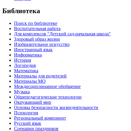
Библиотека
Поиск по библиотеке
Воспитательная работа
Для комплексов "Детский сад-начальная школа"
Здоровый образ жизни
Изобразительное искусство
Иностранный язык
Информатика
История
Логопедия
Математика
Материалы для родителей
Материалы МО
Междисциплинарное обобщение
Музыка
Общепедагогические технологии
Окружающий мир
Основы безопасности жизнедеятельности
Психология
Региональный компонент
Русский язык
Сценарии праздников