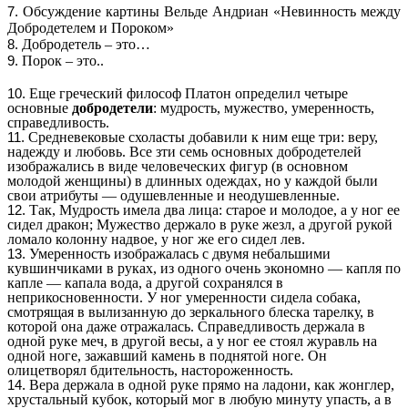
Обсуждение картины Вельде Андриан «Невинность между
Добродетелем и Пороком»
Добродетель – это…
Порок – это..
Еще греческий философ Платон определил четыре
основные
добродетели
: мудрость, мужество, умеренность,
справедливость.
Средневековые схоласты добавили к ним еще три: веру,
надежду и любовь. Все зти семь основных добродетелей
изображались в виде человеческих фигур (в основном
молодой женщины) в длинных одеждах, но у каждой были
свои атрибуты — одушевленные и неодушевленные.
Так, Мудрость имела два лица: старое и молодое, а у ног ее
сидел дракон; Мужество держало в руке жезл, а другой рукой
ломало колонну надвое, у ног же его сидел лев.
Умеренность изображалась с двумя небальшими
кувшинчиками в руках, из одного очень экономно — капля по
капле — капала вода, а другой сохранялся в
неприкосновенности. У ног умеренности сидела собака,
смотрящая в вылизанную до зеркального блеска тарелку, в
которой она даже отражалась. Справедливость держала в
одной руке меч, в другой весы, а у ног ее стоял журавль на
одной ноге, зажавший камень в поднятой ноге. Он
олицетворял бдительность, настороженность.
Вера держала в одной руке прямо на ладони, как жонглер,
хрустальный кубок, который мог в любую минуту упасть, а в