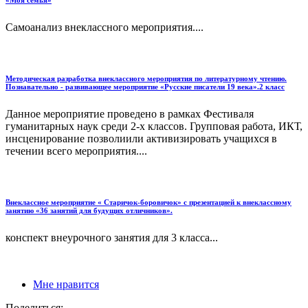
Самоанализ внеклассного мероприятия....
Методическая разработка внеклассного мероприятия по литературному чтению.
Познавательно - развивающее мероприятие «Русские писатели 19 века».2 класс
Данное мероприятие проведено в рамках Фестиваля
гуманитарных наук среди 2-х классов. Групповая работа, ИКТ,
инсценирование позволиили активизировать учащихся в
течении всего мероприятия....
Внеклассное мероприятие « Старичок-боровичок» с презентацией к внеклассному
занятию «36 занятий для будущих отличников».
конспект внеурочного занятия для 3 класса...
Мне нравится
Поделиться: