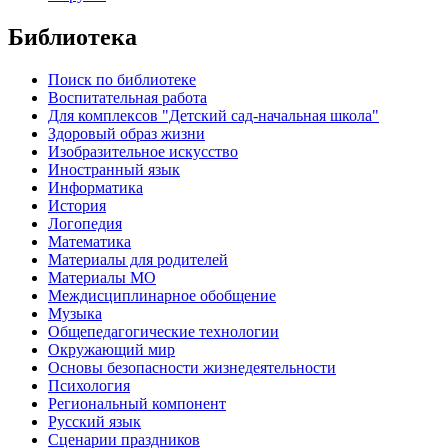
Библиотека
Поиск по библиотеке
Воспитательная работа
Для комплексов "Детский сад-начальная школа"
Здоровый образ жизни
Изобразительное искусство
Иностранный язык
Информатика
История
Логопедия
Математика
Материалы для родителей
Материалы МО
Междисциплинарное обобщение
Музыка
Общепедагогические технологии
Окружающий мир
Основы безопасности жизнедеятельности
Психология
Региональный компонент
Русский язык
Сценарии праздников