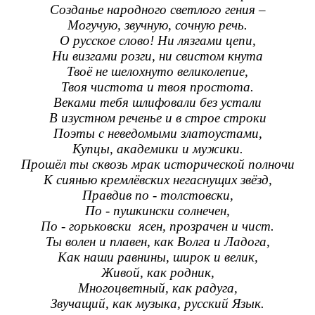
Созданье народного светлого гения –
Могучую, звучную, сочную речь.
О русское слово! Ни лязгами цепи,
Ни визгами розги, ни свистом кнута
Твоё не шелохнуто великолепие,
Твоя чистота и твоя простота.
Веками тебя шлифовали без устали
В изустном реченье и в строе строки
Поэты с неведомыми златоустами,
Купцы, академики и мужики.
Прошёл ты сквозь мрак исторической полночи
К сиянью кремлёвских негаснущих звёзд,
Правдив по - толстовски,
По - пушкински солнечен,
По - горьковски ясен, прозрачен и чист.
Ты волен и плавен, как Волга и Ладога,
Как наши равнины, широк и велик,
Живой, как родник,
Многоцветный, как радуга,
Звучащий, как музыка, русский Язык.