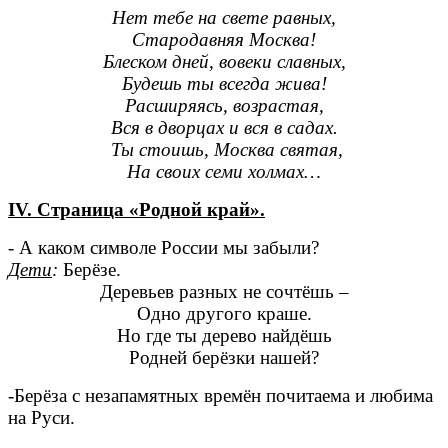
Нет тебе на свете равных,
Стародавняя Москва!
Блеском дней, вовеки славных,
Будешь ты всегда жива!
Расширяясь, возрастая,
Вся в дворцах и вся в садах.
Ты стоишь, Москва святая,
На своих семи холмах…
IV. Страница «Родной край».
- А каком символе России мы забыли?
Дети
:
Берёзе.
Деревьев разных не сочтёшь –
Одно другого краше.
Но где ты дерево найдёшь
Родней берёзки нашей?
-Берёза с незапамятных времён почитаема и любима
на Руси.