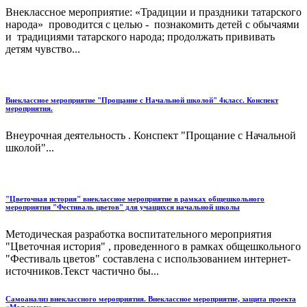
Внеклассное мероприятие: «Традиции и праздники татарского
народа» проводится с целью - познакомить детей с обычаями
и традициями татарского народа; продолжать прививать
детям чувство...
Внеклассное мероприятие "Прощание с Начальной школой" 4класс. Конспект
мероприятия.
Внеурочная деятельность . Конспект "Прощание с Начальной
школой"...
"Цветочная история" внеклассное мероприятие в рамках общешкольного
мероприятия "Фестиваль цветов" для учащихся начальной школы
Методическая разработка воспитательного мероприятия
"Цветочная история" , проведенного в рамках общешкольного
"Фестиваль цветов" составлена с использованием интернет-
источников.Текст частично бы...
Самоанализ внеклассного мероприятия. Внеклассное мероприятие, защита проекта
«Моя семья»