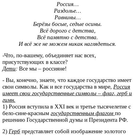
Россия…
Раздолье…
Равнины…
Берёзы босые, седые осины.
Всё дорого с детства,
Всё памятно с детства.
И всё же не можем никак наглядеться.
-Что, по-вашему, объединяет нас всех,
присутствующих в классе?
Дети
:
Все мы – россияне!
- Вы, конечно, знаете, что каждое государство имеет
свои символы. Как и все государства в мире,
Россия
имеет свои государственные символы – флаг, герб и
гимн.
1) Россия вступила в XXI век и третье тысячелетие с
бело-сине-красным
государственным флагом
по
решению Государственной думы и Президента РФ.
2)
Герб
представляет собой изображение золотого