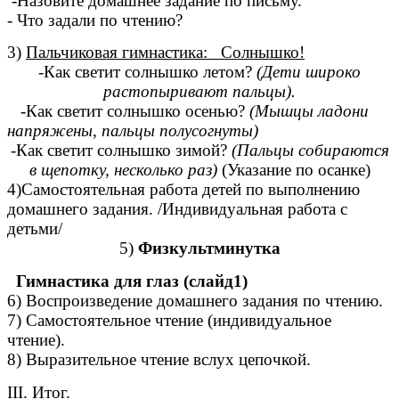
-Назовите домашнее задание по письму.
- Что задали по чтению?
3)
Пальчиковая гимнастика: Солнышко!
-Как светит солнышко летом?
(Дети широко
растопыривают пальцы).
-Как светит солнышко осенью?
(Мышцы ладони
напряжены, пальцы полусогнуты)
-Как светит солнышко зимой?
(Пальцы собираются
в щепотку, несколько раз)
(Указание по осанке)
4)Самостоятельная работа детей по выполнению
домашнего задания. /Индивидуальная работа с
детьми/
5)
Физкультминутка
Гимнастика для глаз (слайд1)
6) Воспроизведение домашнего задания по чтению.
7) Самостоятельное чтение (индивидуальное
чтение).
8) Выразительное чтение вслух цепочкой.
III. Итог.