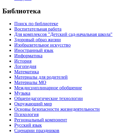
Библиотека
Поиск по библиотеке
Воспитательная работа
Для комплексов "Детский сад-начальная школа"
Здоровый образ жизни
Изобразительное искусство
Иностранный язык
Информатика
История
Логопедия
Математика
Материалы для родителей
Материалы МО
Междисциплинарное обобщение
Музыка
Общепедагогические технологии
Окружающий мир
Основы безопасности жизнедеятельности
Психология
Региональный компонент
Русский язык
Сценарии праздников