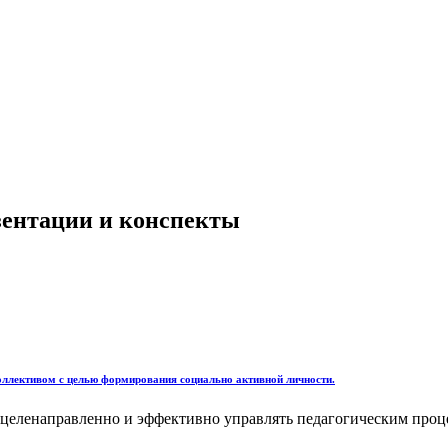
езентации и конспекты
коллективом с целью формирования социально активной личности.
 целенаправленно и эффективно управлять педагогическим проц