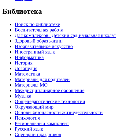
Библиотека
Поиск по библиотеке
Воспитательная работа
Для комплексов "Детский сад-начальная школа"
Здоровый образ жизни
Изобразительное искусство
Иностранный язык
Информатика
История
Логопедия
Математика
Материалы для родителей
Материалы МО
Междисциплинарное обобщение
Музыка
Общепедагогические технологии
Окружающий мир
Основы безопасности жизнедеятельности
Психология
Региональный компонент
Русский язык
Сценарии праздников