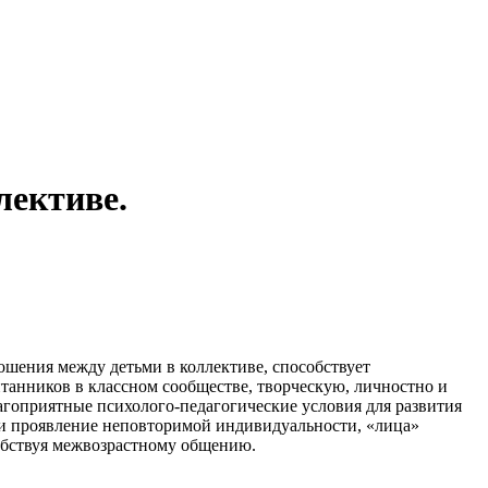
лективе.
ошения между детьми в коллективе, способствует
анников в классном сообществе, творческую, личностно и
агоприятные психолого-педагогические условия для развития
 и проявление неповторимой индивидуальности, «лица»
собствуя межвозрастному общению.