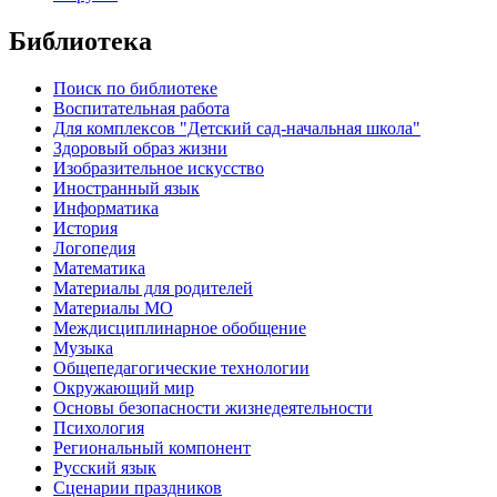
Библиотека
Поиск по библиотеке
Воспитательная работа
Для комплексов "Детский сад-начальная школа"
Здоровый образ жизни
Изобразительное искусство
Иностранный язык
Информатика
История
Логопедия
Математика
Материалы для родителей
Материалы МО
Междисциплинарное обобщение
Музыка
Общепедагогические технологии
Окружающий мир
Основы безопасности жизнедеятельности
Психология
Региональный компонент
Русский язык
Сценарии праздников