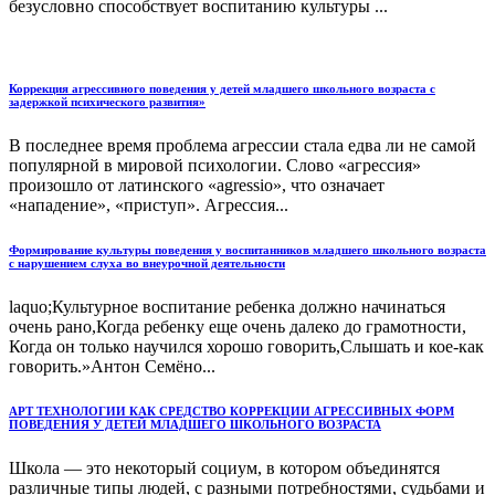
безусловно способствует воспитанию культуры ...
Коррекция агрессивного поведения у детей младшего школьного возраста с
задержкой психического развития»
В последнее время проблема агрессии стала едва ли не самой
популярной в мировой психологии. Слово «агрессия»
произошло от латинского «agressio», что означает
«нападение», «приступ». Агрессия...
Формирование культуры поведения у воспитанников младшего школьного возраста
с нарушением слуха во внеурочной деятельности
laquo;Культурное воспитание ребенка должно начинаться
очень рано,Когда ребенку еще очень далеко до грамотности,
Когда он только научился хорошо говорить,Слышать и кое-как
говорить.»Антон Семёно...
АРТ ТЕХНОЛОГИИ КАК СРЕДСТВО КОРРЕКЦИИ АГРЕССИВНЫХ ФОРМ
ПОВЕДЕНИЯ У ДЕТЕЙ МЛАДШЕГО ШКОЛЬНОГО ВОЗРАСТА
Школа — это некоторый социум, в котором объединятся
различные типы людей, с разными потребностями, судьбами и