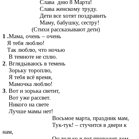
Слава дню 8 Марта!
Слава женскому труду.
Дети все хотят поздравить
Маму, бабушку, сестру!
(Стихи рассказывают дети)
1 .
Мама, очень – очень
Я тебя люблю!
Так люблю, что ночью
В темноте не сплю.
2
. Вглядываюсь в темень
Зорьку тороплю,
Я тебя всё время,
Мамочка люблю!
3
. Вот и зорька светит,
Вот уже рассвет.
Никого на свете
Лучше мамы нет!
Восьмое марта, праздник мам,
Тук-тук! – стучится в двери к
нам,
Он только в тот приходит дом,