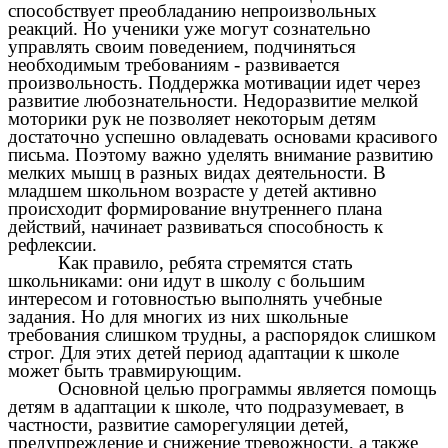
способствует преобладанию непроизвольных
реакций. Но ученики уже могут сознательно
управлять своим поведением, подчиняться
необходимым требованиям - развивается
произвольность. Поддержка мотивации идет через
развитие любознательности. Недоразвитие мелкой
моторики рук не позволяет некоторым детям
достаточно успешно овладевать основами красивого
письма. Поэтому важно уделять внимание развитию
мелких мышц в разных видах деятельности. В
младшем школьном возрасте у детей активно
происходит формирование внутреннего плана
действий, начинает развиваться способность к
рефлексии.
Как правило, ребята стремятся стать
школьниками: они идут в школу с большим
интересом и готовностью выполнять учебные
задания. Но для многих из них школьные
требования слишком трудны, а распорядок слишком
строг. Для этих детей период адаптации к школе
может быть травмирующим.
Основной целью программы является помощь
детям в адаптации к школе, что подразумевает, в
частности, развитие саморегуляции детей,
предупреждение и снижение тревожности, а также