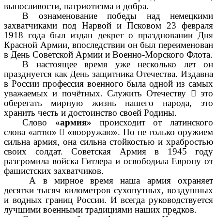
выносливости, патриотизма и добра.
В ознаменование победы над немецкими
захватчиками под Нарвой и Псковом 23 февраля
1918 года был издан декрет о праздновании Дня
Красной Армии, впоследствии он был переименован
в День Советской Армии и Военно-Морского Флота.
В настоящее время уже несколько лет он
празднуется как День защитника Отечества. Издавна
в России профессия военного была одной из самых
уважаемых и почётных. Служить Отечеству

это
оберегать мирную жизнь нашего народа, это
хранить честь и достоинство своей Родины.
Слово
«армия»
происходит от латинского
слова «armo»

«вооружаю». Но не только оружием
сильна армия, она сильна стойкостью и храбростью
своих солдат. Советская Армия в 1945 году
разгромила войска Гитлера и освободила Европу от
фашистских захватчиков.
А в мирное время наша армия охраняет
десятки тысяч километров сухопутных, воздушных
и водных границ России. И всегда руководствуется
лучшими военными традициями наших предков.