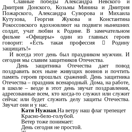
Славные победы Александра Невского и
Дмитрия Донского, Козьмы Минина и Дмитрия
Пожарского, Александра Суворова и Михаила
Кутузова, Георгия Жукова и Константина
Рокоссовского вдохновляют на подвиги нынешних
солдат, учат любви к Родине. В замечательном
фильме «Офицеры» один из главных героев
говорит: «Есть такая профессия

Родину
защищать!»
И всегда этот день был праздником мужчин. И
сегодня мы славим защитников Отечества.
День защитника Отечества дает повод
поздравить всех ныне живущих воинов и почтить
память героев прошлых сражений. День защитника
Отечества – праздник всенародный. Дома, на работе,
в школе – везде в этот день звучат поздравления,
адресованные всем, кто когда-то служил или служит
сейчас или будет служить делу защиты Отечества.
Звучат они и у нас.
Катя Нужная
.На ветру наш флаг трепещет
Красно-бело-голубой.
Ветер тоже понимает:
День сегодня не простой.