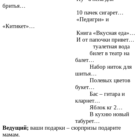
бритья…
10 пачек сигарет…
«Педигри» и
«Китикет»…
Книга «Вкусная еда»…
И от папочки привет…
туалетная вода
билет в театр на
балет…
Набор ниток для
шитья…
Полевых цветов
букет…
Бас – гитара и
кларнет…
Яблок кг 2…
В кухню новый
табурет…
Ведущий;
ваши подарки – сюрпризы подарите
мамам.