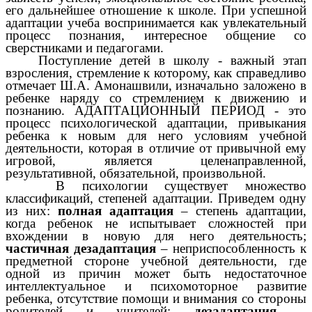
его дальнейшее отношение к школе. При успешной
адаптации учеба воспринимается как увлекательный
процесс познания, интересное общение со
сверстниками и педагогами.
Поступление детей в школу - важный этап
взросления, стремление к которому, как справедливо
отмечает Ш.А. Амонашвили, изначально заложено в
ребенке наряду со стремлением к движению и
познанию. АДАПТАЦИОННЫЙ ПЕРИОД - это
процесс психологической адаптации, привыкания
ребенка к новым для
него условиям учебной
деятельности, которая в отличие от привычной ему
игровой, является целенаправленной,
результативной, обязательной, произвольной.
В психологии существует множество
классификаций, степеней адаптации. Приведем одну
из них:
полная адаптация
– степень адаптации,
когда ребенок не испытывает сложностей при
вхождении в новую для него деятельность;
частичная дезадаптация
– неприспособленность к
предметной стороне учебной деятельности, где
одной из причин может быть недостаточное
интеллектуальное и психомоторное развитие
ребенка, отсутствие помощи и внимания со стороны
родителей и учителей;
дезадаптация
–