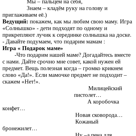
Мы – пальцем на себя,
Знаем – кладём руку на голову и
приглаживаем её.)
Ведущий:
покажем, как мы любим свою маму. Игра
«Солнышко» - дети подходят по одному и
прикрепляют лучик к серединке солнышка на доске.
- Давайте подумаем, что подарим мамам :
Игра « Подарок маме»
-Что подарим нашей маме? Догадайтесь вместе
с нами. Дайте срочно мне совет, какой нужен ей
предмет. Вещь полезная когда – громко крикнем
слово «Да!». Если мамочке предмет не подходит –
скажем «Нет!».
Милицейский
пистолет…
А коробочка
конфет…
Новая сковорода…
Кожаный
бронежилет…
Ну –а пена для