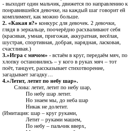
- выходит один мальчик, движется по направлению к
понравившейся девочке, на каждый шаг говорит ей
комплимент, как можно больше.
2. «Какая я?»
конкурс для девочек. 2 девочки,
глядя в зеркальце, поочерёдно расхваливают себя
(красивая, умная, пригожая, аккуратная, весёлая,
шустрая, спортивная, добрая, нарядная, ласковая,
счастливая.)
3.»Игра с мячом»
- встаём в круг, передаём мяч, по
хлопку остановились – у кого в руках мяч – тот
поёт, танцует, рассказывает стихотворение,
загадывает загадку…
4.»Летит, летит по небу шар».
Слова: летит, летит по небу шар,
По небу шар летит.
Но знаем мы, до неба шар
Никак не долетит.
(Имитация: шар – круг руками,
Летит – руками машем,
По небу – пальчик вверх,