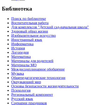
Библиотека
Поиск по библиотеке
Воспитательная работа
Для комплексов "Детский сад-начальная школа"
Здоровый образ жизни
Изобразительное искусство
Иностранный язык
Информатика
История
Логопедия
Математика
Материалы для родителей
Материалы МО
Междисциплинарное обобщение
Музыка
Общепедагогические технологии
Окружающий мир
Основы безопасности жизнедеятельности
Психология
Региональный компонент
Русский язык
Сценарии праздников