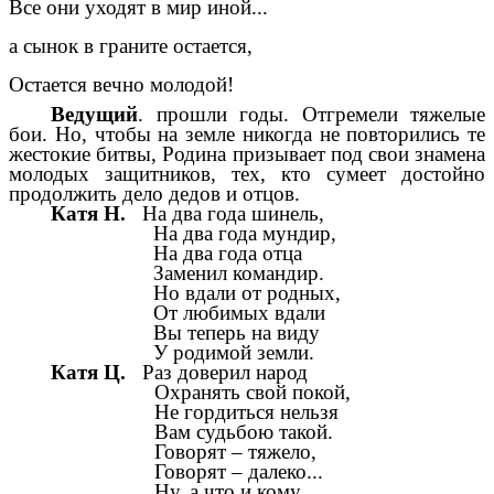
Все они уходят в мир иной...
а сынок в граните остается,
Остается вечно молодой!
Ведущий
. прошли годы. Отгремели тяжелые
бои. Но, чтобы на земле никогда не повторились те
жестокие битвы, Родина призывает под свои знамена
молодых защитников, тех, кто сумеет достойно
продолжить дело дедов и отцов.
Катя Н.
На два года шинель,
На два года мундир,
На два года отца
Заменил командир.
Но вдали от родных,
От любимых вдали
Вы теперь на виду
У родимой земли.
Катя Ц.
Раз доверил народ
Охранять свой покой,
Не гордиться нельзя
Вам судьбою такой.
Говорят – тяжело,
Говорят – далеко...
Ну, а что и кому