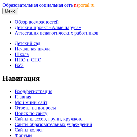
Образовательная социальная сеть
ns
portal.ru
Меню
Обзор возможностей
Детский проект «Алые паруса»
Аттестация педагогических работников
Детский сад
Начальная школа
Школа
НПО и СПО
ВУЗ
Навигация
Вход/регистрация
Главная
Мой мини-сайт
Ответы на вопросы
Поиск по сайту
Сайты классов, групп, кружков...
Сайты образовательных учреждений
Сайты коллег
Форумы