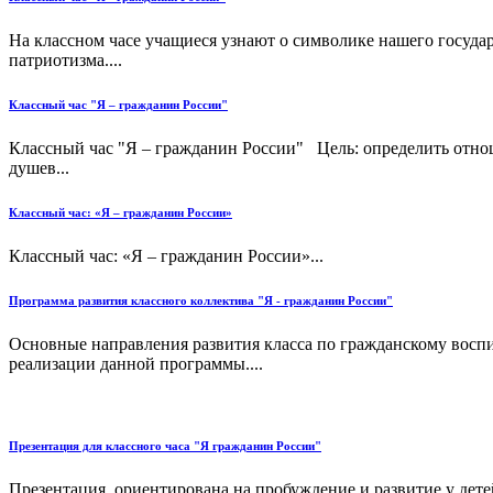
На классном часе учащиеся узнают о символике нашего государ
патриотизма....
Классный час "Я – гражданин России"
Классный час "Я – гражданин России" Цель: определить отнош
душев...
Классный час: «Я – гражданин России»
Классный час: «Я – гражданин России»...
Программа развития классного коллектива "Я - гражданин России"
Основные направления развития класса по гражданскому восп
реализации данной программы....
Презентация для классного часа "Я гражданин России"
Презентация ориентирована на пробуждение и развитие у детей