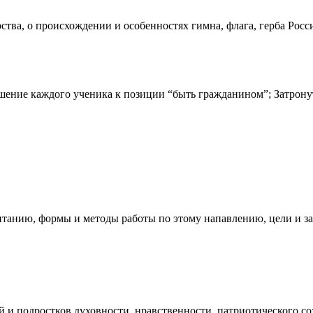
ства, о происхождении и особенностях гимна, флага, герба Росс
ение каждого ученика к позиции “быть гражданином”; Затронуть
итанию, формы и методы работы по этому напавлению, цели и з
 и подростков духовности, нравственности, патриотического со