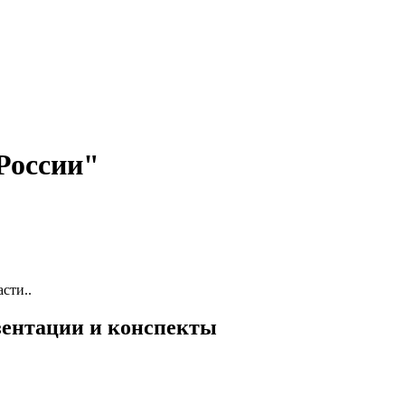
России"
сти..
езентации и конспекты