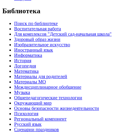
Библиотека
Поиск по библиотеке
Воспитательная работа
Для комплексов "Детский сад-начальная школа"
Здоровый образ жизни
Изобразительное искусство
Иностранный язык
Информатика
История
Логопедия
Математика
Материалы для родителей
Материалы МО
Междисциплинарное обобщение
Музыка
Общепедагогические технологии
Окружающий мир
Основы безопасности жизнедеятельности
Психология
Региональный компонент
Русский язык
Сценарии праздников