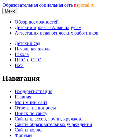
Образовательная социальная сеть
ns
portal.ru
Меню
Обзор возможностей
Детский проект «Алые паруса»
Аттестация педагогических работников
Детский сад
Начальная школа
Школа
НПО и СПО
ВУЗ
Навигация
Вход/регистрация
Главная
Мой мини-сайт
Ответы на вопросы
Поиск по сайту
Сайты классов, групп, кружков...
Сайты образовательных учреждений
Сайты коллег
Форумы