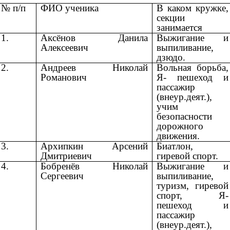
№ п/п
ФИО ученика
В каком кружке,
секции
занимается
1.
Аксёнов Данила
Выжигание и
Алексеевич
выпиливание,
дзюдо.
2.
Андреев Николай
Вольная борьба,
Романович
Я- пешеход и
пассажир
(внеур.деят.),
учим
безопасности
дорожного
движения.
3.
Архипкин Арсений
Биатлон,
Дмитриевич
гиревой спорт.
4.
Бобренёв Николай
Выжигание и
Сергеевич
выпиливание,
туризм, гиревой
спорт, Я-
пешеход и
пассажир
(внеур.деят.),