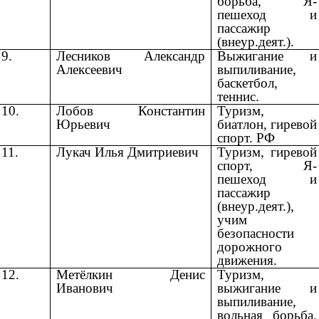
борьба, Я-
пешеход и
пассажир
(внеур.деят.).
9.
Лесников Александр
Выжигание и
Алексеевич
выпиливание,
баскетбол,
теннис.
10.
Лобов Константин
Туризм,
Юрьевич
биатлон, гиревой
спорт. РФ
11.
Лукач Илья Дмитриевич
Туризм, гиревой
спорт, Я-
пешеход и
пассажир
(внеур.деят.),
учим
безопасности
дорожного
движения.
12.
Метёлкин Денис
Туризм,
Иванович
выжигание и
выпиливание,
вольная борьба,