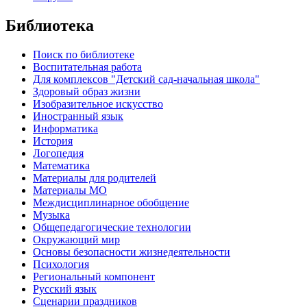
Библиотека
Поиск по библиотеке
Воспитательная работа
Для комплексов "Детский сад-начальная школа"
Здоровый образ жизни
Изобразительное искусство
Иностранный язык
Информатика
История
Логопедия
Математика
Материалы для родителей
Материалы МО
Междисциплинарное обобщение
Музыка
Общепедагогические технологии
Окружающий мир
Основы безопасности жизнедеятельности
Психология
Региональный компонент
Русский язык
Сценарии праздников