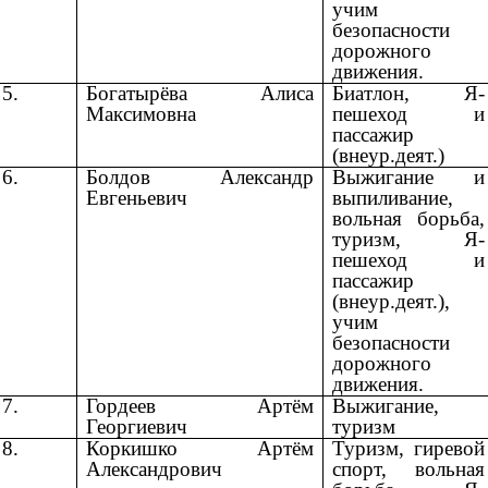
учим
безопасности
дорожного
движения.
5.
Богатырёва Алиса
Биатлон, Я-
Максимовна
пешеход и
пассажир
(внеур.деят.)
6.
Болдов Александр
Выжигание и
Евгеньевич
выпиливание,
вольная борьба,
туризм, Я-
пешеход и
пассажир
(внеур.деят.),
учим
безопасности
дорожного
движения.
7.
Гордеев Артём
Выжигание,
Георгиевич
туризм
8.
Коркишко Артём
Туризм, гиревой
Александрович
спорт, вольная