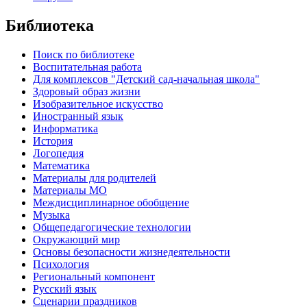
Библиотека
Поиск по библиотеке
Воспитательная работа
Для комплексов "Детский сад-начальная школа"
Здоровый образ жизни
Изобразительное искусство
Иностранный язык
Информатика
История
Логопедия
Математика
Материалы для родителей
Материалы МО
Междисциплинарное обобщение
Музыка
Общепедагогические технологии
Окружающий мир
Основы безопасности жизнедеятельности
Психология
Региональный компонент
Русский язык
Сценарии праздников