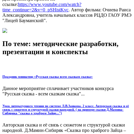
ссылке:
https://www.youtube.com/watch?
time_continue=2&v=0_pSHistKvc
. Автор фильма: Очиева Раиса
Александровна, учитель начальных классов РЦДО ГАОУ РМЭ
"Лицей Бауманский".
По теме: методические разработки,
презентации и конспекты
Праздник миниатюр «Русская сказка всем сказкам сказка»
Данное мероприятие сплачивает участников конкурса
"Русская сказка - всем сказкам сказка"...
Урок литературного чтения по системе Л.В.Занкова. 2 класс. Авторская сказка и её
связь с сюжетом и структурой сказки народной. ( на примере сказки Д.Мамина-
Сибиряка "сказка о храбром Зайце...")
Авторская сказка и её связь с сюжетом и структурой сказки
народной. Д.Мамин-Сибиряк «Сказка про храброго Зайца –