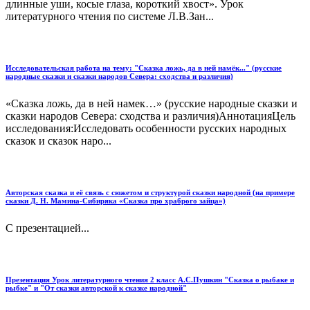
длинные уши, косые глаза, короткий хвост». Урок
литературного чтения по системе Л.В.Зан...
Исследовательская работа на тему: "Сказка ложь, да в ней намёк..." (русские
народные сказки и сказки народов Севера: сходства и различия)
«Сказка ложь, да в ней намек…» (русские народные сказки и
сказки народов Севера: сходства и различия)АннотацияЦель
исследования:Исследовать особенности русских народных
сказок и сказок наро...
Авторская сказка и её связь с сюжетом и структурой сказки народной (на примере
сказки Д. Н. Мамина-Сибиряка «Сказка про храброго зайца»)
С презентацией...
Презентация Урок литературного чтения 2 класс А.С.Пушкин "Сказка о рыбаке и
рыбке" и "От сказки авторской к сказке народной"