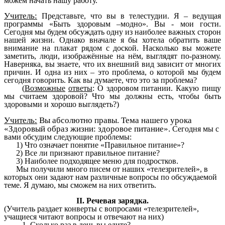
можем начать нашу работу.
Учитель:
Представьте, что вы в телестудии. Я – ведущая
программы «Быть здоровым –модно». Вы - мои гости.
Сегодня мы будем обсуждать одну из наиболее важных сторон
нашей жизни. Однако вначале я бы хотела обратить ваше
внимание на плакат рядом с доской. Насколько вы можете
заметить, люди, изображённые на нём, выглядят по-разному.
Наверняка, вы знаете, что их внешний вид зависит от многих
причин. И одна из них – это проблема, о которой мы будем
сегодня говорить. Как вы думаете, что это за проблема?
(
Возможные
ответы
: О здоровом питании. Какую пищу
мы считаем здоровой? Что мы должны есть, чтобы быть
здоровыми и хорошо выглядеть?)
Учитель:
Вы абсолютно правы. Тема нашего урока
«Здоровый образ жизни: здоровое питание».
Сегодня мы с
вами обсудим следующие проблемы:
1) Что означает понятие «Правильное питание»?
2) Все ли признают правильное питание?
3) Наиболее подходящее меню для подростков.
Мы получили много писем от наших «телезрителей», в
которых они задают нам различные вопросы по обсуждаемой
теме. Я думаю, мы сможем на них ответить.
II. Речевая зарядка.
(Учитель раздает конверты с вопросами «телезрителей»,
учащиеся читают вопросы и отвечают на них)
1. Сколько раз в день вы едите?