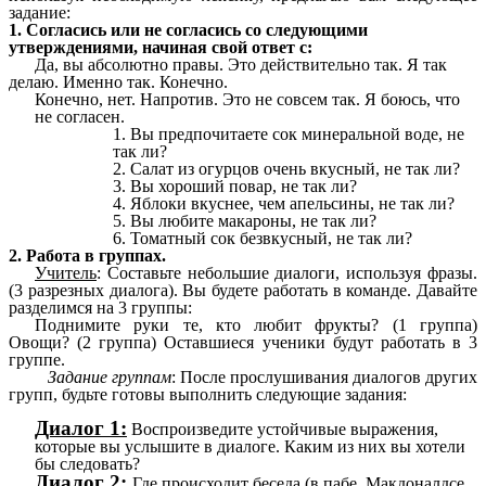
задание:
1. Согласись или не согласись со следующими
утверждениями, начиная свой ответ с:
Да, вы абсолютно правы. Это действительно так. Я так
делаю. Именно так. Конечно.
Конечно, нет. Напротив. Это не совсем так. Я боюсь, что
не согласен.
1. Вы предпочитаете сок минеральной воде, не
так ли?
2. Салат из огурцов очень вкусный, не так ли?
3. Вы хороший повар, не так ли?
4. Яблоки вкуснее, чем апельсины, не так ли?
5. Вы любите макароны, не так ли?
6. Томатный сок безвкусный, не так ли?
2. Работа в группах.
Учитель
: Составьте небольшие диалоги, используя фразы.
(3 разрезных диалога). Вы будете работать в команде. Давайте
разделимся на 3 группы:
Поднимите руки те, кто любит фрукты? (1 группа)
Овощи? (2 группа) Оставшиеся ученики будут работать в 3
группе.
Задание группам
: После прослушивания диалогов других
групп, будьте готовы выполнить следующие задания:
Диалог 1:
Воспроизведите устойчивые выражения,
которые вы услышите в диалоге. Каким из них вы хотели
бы следовать?
Диалог 2:
Где происходит беседа (в пабе, Макдоналдсе,