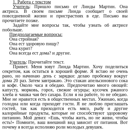
1. Работа с текстом
Учитель
: Пришло письмо от Линды Мартин. Она
актриса. В своем письме Линда сообщает о своей
повседневной жизни и пристрастиях в еде. Письмо вы
прочитаете позже.
Задайте мне вопросы так, чтобы узнать об актрисе
побольше.
Предполагаемые вопросы:
Она стройная?
Она ест здоровую пищу?
Она курит?
Она всегда ест дома? и другие.
Учитель
: Прочитайте текст.
Привет. Меня зовут Линда Мартин. Хочу поделиться
секретом, как остаться в хорошей форме. Я встаю не очень
рано, но начинаю день с зарядки: делаю пробежку вокруг
дома 20 раз. Затем завтракаю. Это стакан апельсинового сока
и кофе. Около часа я обедаю. Предпочитаю много овощей:
капусту, морковь, горох, свежие огурцы; кусочек ржаного
хлеба и чашка чая без сахара. Если я на работе, то не обедаю.
Мне не нравится есть в общественных местах. Ужинаю, когда
голодна или когда приходят гости. Я не люблю приглашать
гостей, так как приходится есть мясо, рыбу и другие
калорийные продукты, которые не способствуют здоровому
питанию. Мой девиз: «Ешь, чтобы жить, но не живи, чтобы
есть!» Помните, ваш внешний вид зависит от питания. Вот
почему я всегда исполняю роли молодых девушек.