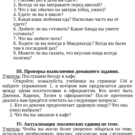
2. Всегда ли вы завтракаете перед школой?
3. Что у вас обычно на завтрак (обед, ужин)?
4. Едите ли вы в школе?
5. Какая ваша любимая еда? Насколько часто вы её
едите?
6. Любите ли вы готовить? Какие блюда вы умеете
готовить?
7. Что вы любите пить?
8. Ходите ли вы иногда в Макдоналдс? Когда вы были
там в последний раз?
9. Можете ли вы сказать, что вкусная пища всегда
полезна?
III. Проверка выполнения домашнего задания.
Учитель
: Послушаем беседу в кафе.
Откройте, пожалуйста, учебники на странице 134 и
найдите упражнение 1, в котором вам предлагается диалог
между тремя посетителями и официантом. Кто хочет быть
Дженни, Карини, Хелен и официантом? После прочтения
диалога вам придётся ответить на следующие вопросы:
1. Кто из девочек предпочитает здоровую пищу? Что она
(они) выбрали?
2. Что бы вы заказали в кафе?
IV. Актуализация лексических единиц по теме.
Учитель
: Чтобы вы могли более уверенно общаться по теме,
используя необходимую лексику, предлагаю вам следующее