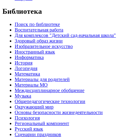
Библиотека
Поиск по библиотеке
Воспитательная работа
Для комплексов "Детский сад-начальная школа"
Здоровый образ жизни
Изобразительное искусство
Иностранный язык
Информатика
История
Логопедия
Математика
Материалы для родителей
Материалы МО
Междисциплинарное обобщение
Музыка
Общепедагогические технологии
Окружающий мир
Основы безопасности жизнедеятельности
Психология
Региональный компонент
Русский язык
Сценарии праздников