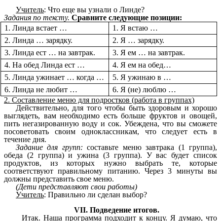
Учитель
: Что еще вы узнали о Линде?
Задания по тексту.
Сравните следующие позиции:
1. Линда встает …
1. Я встаю …
2. Линда … зарядку.
2. Я … зарядку.
3. Линда ест … на завтрак.
3. Я ем … на завтрак.
4. На обед Линда ест …
4. Я ем на обед…
5. Линда ужинает … когда …
5. Я ужинаю в …
6. Линда не любит …
6. Я (не) люблю …
2. Составление меню для подростков (работа в группах)
Действительно, для того чтобы быть здоровым и хорошо
выглядеть, вам необходимо есть больше фруктов и овощей,
пить негазированную воду и сок. Убеждена, что вы сможете
посоветовать своим одноклассникам, что следует есть в
течение дня.
Задание для групп:
составьте меню завтрака (1 группа),
обеда (2 группа) и ужина (3 группа). У вас будет список
продуктов, из которых нужно выбрать те, которые
соответствуют правильному питанию. Через 3 минуты вы
должны представить свое меню.
(Дети представляют свои работы)
Учитель
: Правильно ли сделан выбор?
VII. Подведение итогов.
Итак. Наша программа подходит к концу. Я думаю, что