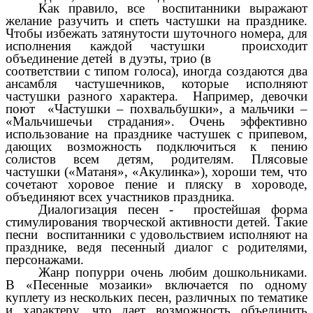
Как правило, все воспитанники выражают
желание разучить и спеть частушки на празднике.
Чтобы избежать затянутости шуточного номера, для
исполнения каждой частушки происходит
объединение детей в дуэты, трио (в
соответствии с типом голоса), иногда создаются два
ансамбля частушечников, которые исполняют
частушки разного характера. Например, девочки
поют «Частушки – похвальбушки», а мальчики –
«Мальчишечьи страдания». Очень эффективно
использование на празднике частушек с припевом,
дающих возможность подключиться к пению
солистов всем детям, родителям. Плясовые
частушки («Матаня», «Акулинка»), хороши тем, что
сочетают хоровое пение и пляску в хороводе,
объединяют всех участников праздника.
Диалогизация песен - простейшая форма
стимулирования творческой активности детей. Такие
песни воспитанники с удовольствием исполняют на
празднике, ведя песенный диалог с родителями,
персонажами.
Жанр попурри очень любим дошкольниками.
В «Песенные мозаики» включается по одному
куплету из нескольких песен, различных по тематике
и характеру, что дает возможность объединить