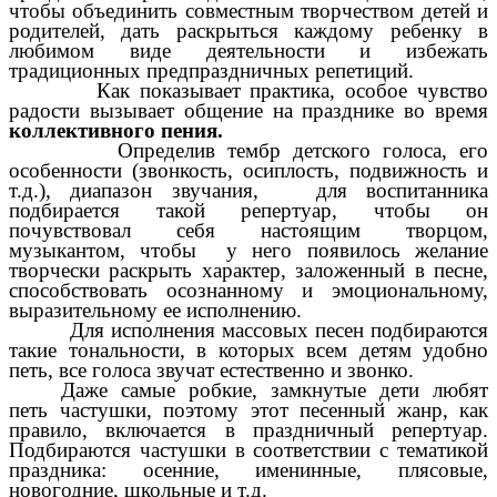
чтобы объединить совместным творчеством детей и
родителей, дать раскрыться каждому ребенку в
любимом виде деятельности и избежать
традиционных предпраздничных репетиций.
Как показывает практика, особое чувство
радости вызывает общение на празднике во время
коллективного пения.
Определив тембр детского голоса, его
особенности (звонкость, осиплость, подвижность и
т.д.), диапазон звучания, для воспитанника
подбирается такой репертуар, чтобы он
почувствовал себя настоящим творцом,
музыкантом, чтобы у него появилось желание
творчески раскрыть характер, заложенный в песне,
способствовать осознанному и эмоциональному,
выразительному ее исполнению.
Для исполнения массовых песен подбираются
такие тональности, в которых всем детям удобно
петь, все голоса звучат естественно и звонко.
Даже самые робкие, замкнутые дети любят
петь частушки, поэтому этот песенный жанр, как
правило, включается в праздничный репертуар.
Подбираются частушки в соответствии с тематикой
праздника: осенние, именинные, плясовые,
новогодние, школьные и т.д.