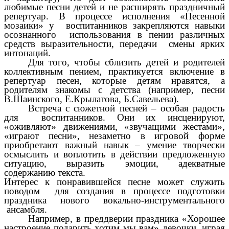
любимые песни детей и не расширять праздничный
репертуар. В процессе исполнения «Песенной
мозаики» у воспитанников закрепляются навыки
осознанного использования в пении различных
средств выразительности, передачи смены ярких
интонаций.
Для того, чтобы сблизить детей и родителей
коллективным пением, практикуется включение в
репертуар песен, которые детям нравятся, а
родителям знакомы с детства (например, песни
В.Шаинского, Е.Крылатова, Б.Савельева).
Встреча с сюжетной песней – особая радость
для воспитанников. Они их инсценируют,
«оживляют» движениями, «звучащими жестами»,
«играют песни», незаметно в игровой форме
приобретают важный навык – умение творчески
осмыслить и воплотить в действии предложенную
ситуацию, выразить эмоции, адекватные
содержанию текста.
Интерес к понравившейся песне может служить
поводом для создания в процессе подготовки
праздника нового вокально-инструментального
ансамбля.
Например, в преддверии праздника «Хорошее
настроение подарить хотим мы вам» девочки, играя