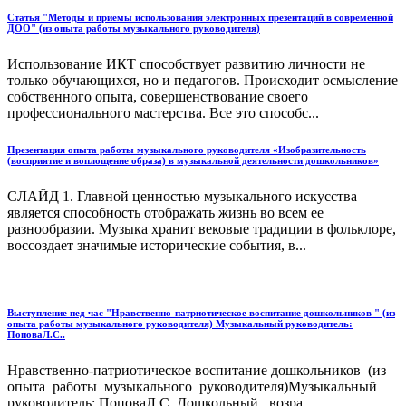
Cтатья "Методы и приемы использования электронных презентаций в современной
ДОО" (из опыта работы музыкального руководителя)
Использование ИКТ способствует развитию личности не
только обучающихся, но и педагогов. Происходит осмысление
собственного опыта, совершенствование своего
профессионального мастерства. Все это способс...
Презентация опыта работы музыкального руководителя «Изобразительность
(восприятие и воплощение образа) в музыкальной деятельности дошкольников»
СЛАЙД 1. Главной ценностью музыкального искусства
является способность отображать жизнь во всем ее
разнообразии. Музыка хранит вековые традиции в фольклоре,
воссоздает значимые исторические события, в...
Выступление пед час "Нравственно-патриотическое воспитание дошкольников " (из
опыта работы музыкального руководителя) Музыкальный руководитель:
ПоповаЛ.С..
Нравственно-патриотическое воспитание дошкольников (из
опыта работы музыкального руководителя)Музыкальный
руководитель: ПоповаЛ.С. Дошкольный возра...