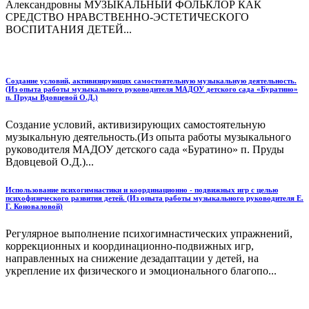
Александровны МУЗЫКАЛЬНЫЙ ФОЛЬКЛОР КАК
СРЕДСТВО НРАВСТВЕННО-ЭСТЕТИЧЕСКОГО
ВОСПИТАНИЯ ДЕТЕЙ...
Создание условий, активизирующих самостоятельную музыкальную деятельность.
(Из опыта работы музыкального руководителя МАДОУ детского сада «Буратино»
п. Пруды Вдовцевой О.Д.)
Создание условий, активизирующих самостоятельную
музыкальную деятельность.(Из опыта работы музыкального
руководителя МАДОУ детского сада «Буратино» п. Пруды
Вдовцевой О.Д.)...
Использование психогимнастики и координационно - подвижных игр с целью
психофизического развития детей. (Из опыта работы музыкального руководителя Е.
Г. Коноваловой)
Регулярное выполнение психогимнастических упражнений,
коррекционных и координационно-подвижных игр,
направленных на снижение дезадаптации у детей, на
укрепление их физического и эмоционального благопо...