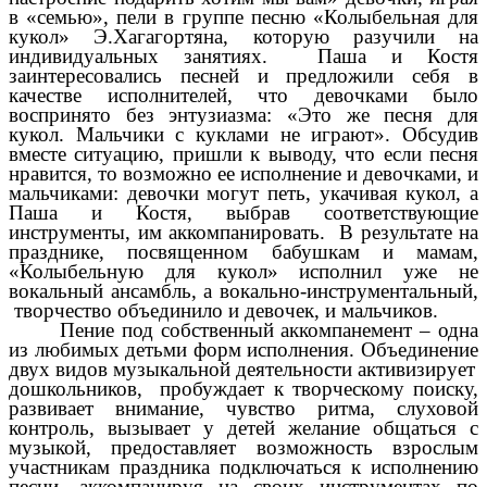
в «семью», пели в группе песню «Колыбельная для
кукол» Э.Хагагортяна, которую разучили на
индивидуальных занятиях. Паша и Костя
заинтересовались песней и предложили себя в
качестве исполнителей, что девочками было
воспринято без энтузиазма: «Это же песня для
кукол. Мальчики с куклами не играют». Обсудив
вместе ситуацию, пришли к выводу, что если песня
нравится, то возможно ее исполнение и девочками, и
мальчиками: девочки могут петь, укачивая кукол, а
Паша и Костя, выбрав соответствующие
инструменты, им аккомпанировать. В результате на
празднике, посвященном бабушкам и мамам,
«Колыбельную для кукол» исполнил уже не
вокальный ансамбль, а вокально-инструментальный,
творчество объединило и девочек, и мальчиков.
Пение под собственный аккомпанемент – одна
из любимых детьми форм исполнения. Объединение
двух видов музыкальной деятельности активизирует
дошкольников, пробуждает к творческому поиску,
развивает внимание, чувство ритма, слуховой
контроль, вызывает у детей желание общаться с
музыкой, предоставляет возможность взрослым
участникам праздника подключаться к исполнению
песни, аккомпанируя на своих инструментах по