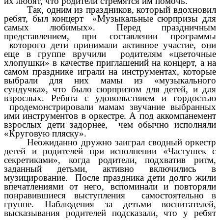
их любят, что родители стремятся им помочь.
Так, одним из праздников, который вдохновил
ребят, был концерт «Музыкальные сюрпризы для
самых любимых». Перед праздничным
представлением, при составлении программы
которого дети принимали активное участие, они
еще в группе вручили родителям «цветочные
хлопушки» в качестве приглашений на концерт, а на
самом празднике играли на инструментах, которые
выбрали для них мамы из «музыкального
сундучка», что было сюрпризом для детей, и для
взрослых. Ребята с удовольствием и гордостью
продемонстрировали мамам звучание выбранных
ими инструментов в оркестре. А под аккомпанемент
взрослых дети задорнее, чем обычно исполняли
«Круговую пляску».
Неожиданно дружно заиграл сводный оркестр
детей и родителей при исполнении «Частушек с
секретиками», когда родители, подхватив ритм,
заданный детьми, активно включились в
музицирование. После праздника дети долго жили
впечатлениями от него, вспоминали и повторяли
понравившиеся выступления самостоятельно в
группе. Наблюдения за детьми воспитателей,
высказывания родителей подсказали, что у ребят